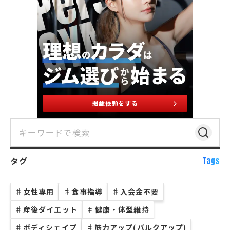
掲載依頼をする
タグ
Tags
♯
女性専用
♯
食事指導
♯
入会金不要
♯
産後ダイエット
♯
健康・体型維持
♯
ボディシェイプ
♯
筋力アップ(バルクアップ)