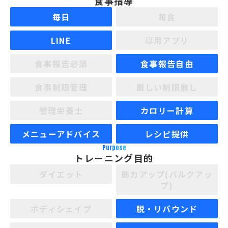
食事指導
毎日
毎食
LINE
専用アプリ
食事報告必須
食事報告自由
食事制限管理
厳しい制限無し
管理栄養士
カロリー計算
メニューアドバイス
レシピ提供
Purpose
トレーニング目的
ダイエット
筋力アップ(バルクアッ
プ)
ボディシェイプ
脱・リバウンド