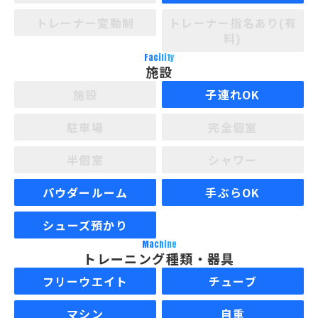
トレーナー変動制
トレーナー指名あり(有
料)
Facility
施設
施設
子連れOK
駐車場
完全個室
半個室
シャワー
パウダールーム
手ぶらOK
シューズ預かり
Machine
トレーニング種類・器具
フリーウエイト
チューブ
マシン
自重