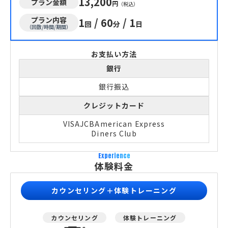
13,200
プラン金額
円
（税込）
プラン内容
1
/
60
/
1
回
分
日
（回数/時間/期間）
お支払い方法
銀行
銀行振込
クレジットカード
VISA
JCB
American Express
Diners Club
Experience
体験料金
カウンセリング＋体験トレーニング
カウンセリング
体験トレーニング