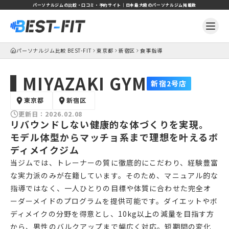
パーソナルジムの比較・口コミ・予約サイト｜日本最大級のパーソナルジム掲載数
パーソナルジム比較 BEST-FIT
東京都
新宿区
食事指導
MIYAZAKI GYM
新宿2号店
東京都
新宿区
更新日：
2026.02.08
リバウンドしない健康的な体づくりを実現。
モデル体型からマッチョ系まで理想を叶えるボ
ディメイクジム
当ジムでは、トレーナーの質に徹底的にこだわり、経験豊富
な実力派のみが在籍しています。そのため、マニュアル的な
指導ではなく、一人ひとりの目標や体質に合わせた完全オ
ーダーメイドのプログラムを提供可能です。ダイエットやボ
ディメイクの分野を得意とし、10kg以上の減量を目指す方
から、男性のバルクアップまで幅広く対応。短期間の変化