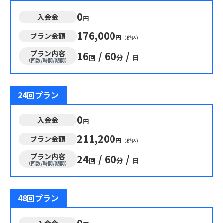
0
入会金
円
176,000
プラン金額
円
（税込）
プラン内容
16
/
60
/
回
分
日
（回数/時間/期間）
24回プラン
0
入会金
円
211,200
プラン金額
円
（税込）
プラン内容
24
/
60
/
回
分
日
（回数/時間/期間）
48回プラン
0
入会金