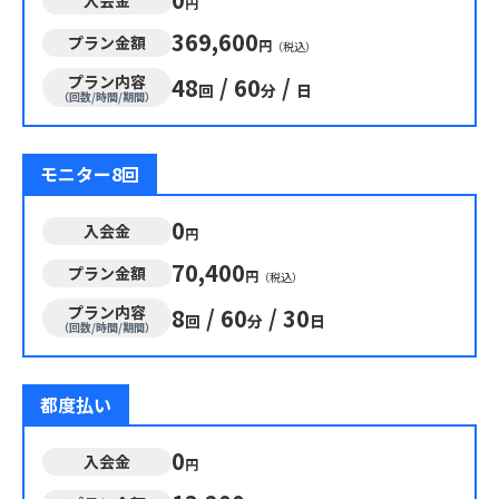
円
369,600
プラン金額
円
（税込）
プラン内容
48
/
60
/
回
分
日
（回数/時間/期間）
モニター8回
0
入会金
円
70,400
プラン金額
円
（税込）
プラン内容
8
/
60
/
30
回
分
日
（回数/時間/期間）
都度払い
0
入会金
円