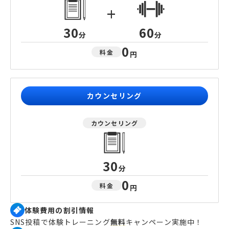
+
30
60
分
分
0
料金
円
カウンセリング
カウンセリング
30
分
0
料金
円
体験費用の割引情報
SNS投稿で体験トレーニング
無料
キャンペーン実施中！