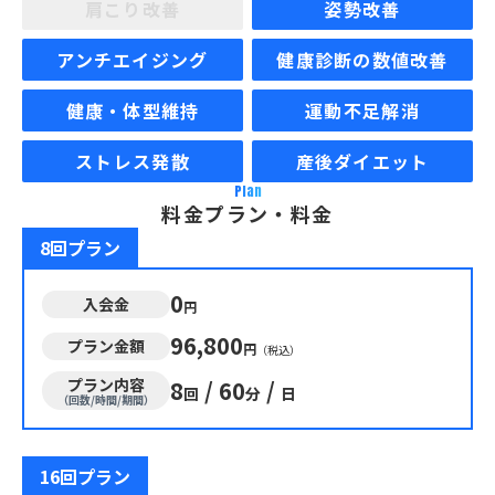
肩こり改善
姿勢改善
アンチエイジング
健康診断の数値改善
健康・体型維持
運動不足解消
ストレス発散
産後ダイエット
Plan
料金プラン・料金
8回プラン
0
入会金
円
96,800
プラン金額
円
（税込）
プラン内容
8
/
60
/
回
分
日
（回数/時間/期間）
16回プラン