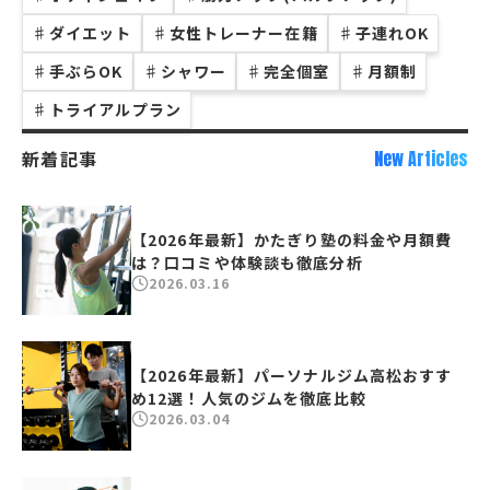
♯
ダイエット
♯
女性トレーナー在籍
♯
子連れOK
♯
手ぶらOK
♯
シャワー
♯
完全個室
♯
月額制
♯
トライアルプラン
新着記事
New Articles
【2026年最新】かたぎり塾の料金や月額費
は？口コミや体験談も徹底分析
2026.03.16
【2026年最新】パーソナルジム高松おすす
め12選！人気のジムを徹底比較
2026.03.04