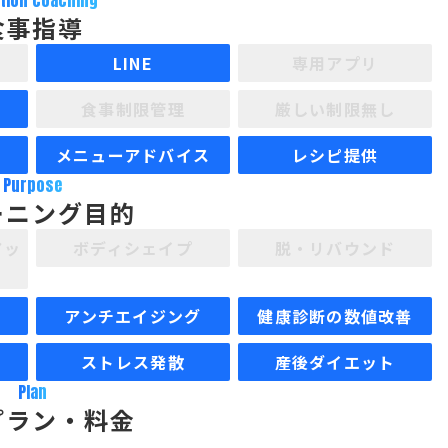
ition coaching
食事指導
LINE
専用アプリ
食事制限管理
厳しい制限無し
メニューアドバイス
レシピ提供
Purpose
ーニング目的
アッ
ボディシェイプ
脱・リバウンド
アンチエイジング
健康診断の数値改善
ストレス発散
産後ダイエット
Plan
プラン・料金