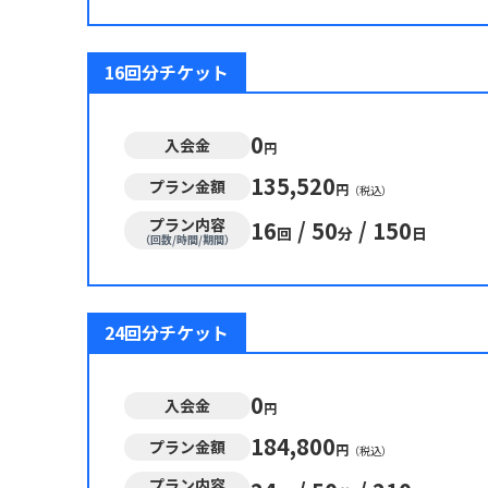
16回分チケット
0
入会金
円
135,520
プラン金額
円
（税込）
プラン内容
16
/
50
/
150
回
分
日
（回数/時間/期間）
24回分チケット
0
入会金
円
184,800
プラン金額
円
（税込）
プラン内容