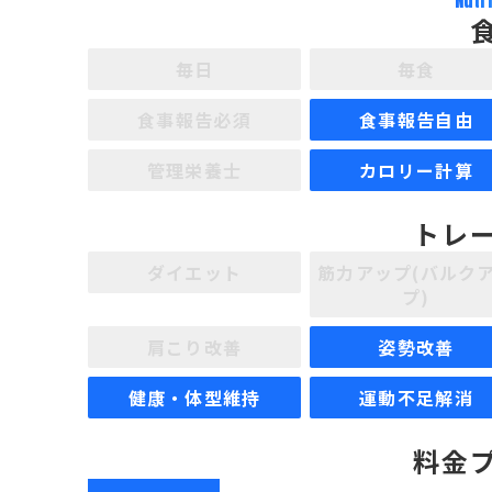
Nutr
毎日
毎食
食事報告必須
食事報告自由
管理栄養士
カロリー計算
トレ
ダイエット
筋力アップ(バルク
プ)
肩こり改善
姿勢改善
健康・体型維持
運動不足解消
料金