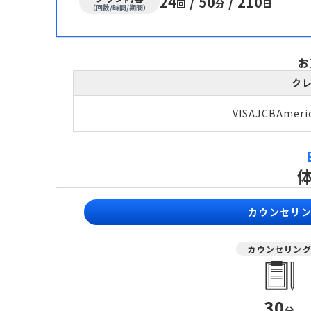
24
/
50
/
210
回
分
日
（回数/時間/期間）
お
ク
VISA
JCB
Ameri
カウンセリ
カウンセリン
30
分