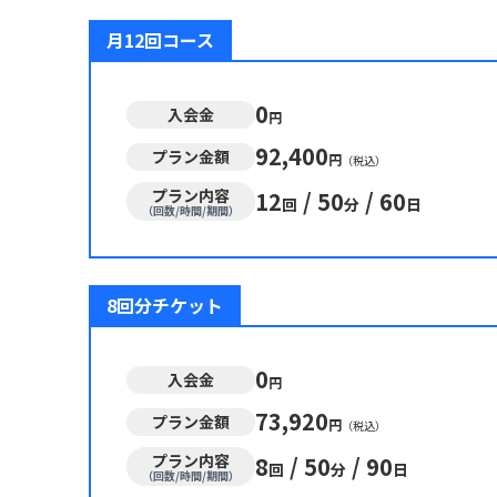
月12回コース
0
入会金
円
92,400
プラン金額
円
（税込）
プラン内容
12
/
50
/
60
回
分
日
（回数/時間/期間）
8回分チケット
0
入会金
円
73,920
プラン金額
円
（税込）
プラン内容
8
/
50
/
90
回
分
日
（回数/時間/期間）