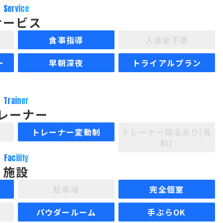
Service
サービス
食事指導
入会金不要
ー
早朝深夜
トライアルプラン
Trainer
レーナー
制
トレーナー変動制
トレーナー指名あり(有
料)
Facility
施設
駐車場
完全個室
パウダールーム
手ぶらOK