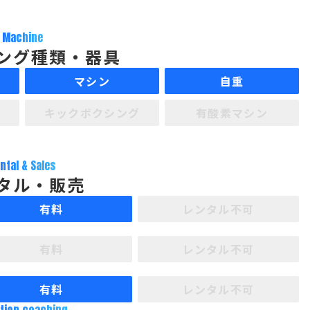
Machine
ング種類・器具
マシン
自重
キックボクシング
有酸素マシン
ntal & Sales
タル・販売
有料
レンタル不可
有料
レンタル不可
有料
レンタル不可