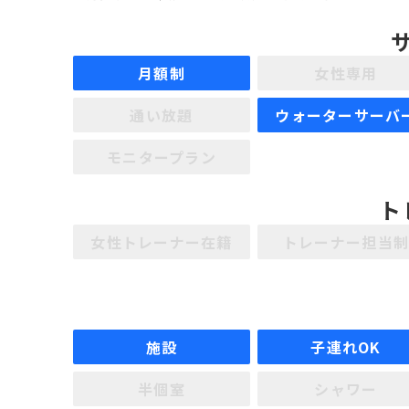
月額制
女性専用
通い放題
ウォーターサーバ
モニタープラン
ト
女性トレーナー在籍
トレーナー担当
施設
子連れOK
半個室
シャワー