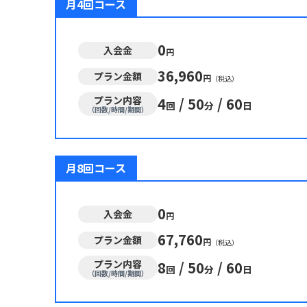
月4回コース
0
入会金
円
36,960
プラン金額
円
（税込）
プラン内容
4
/
50
/
60
回
分
日
（回数/時間/期間）
月8回コース
0
入会金
円
67,760
プラン金額
円
（税込）
プラン内容
8
/
50
/
60
回
分
日
（回数/時間/期間）