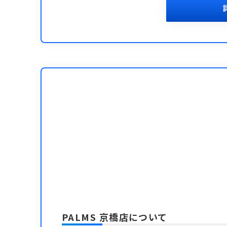
PALMS 京橋店
について