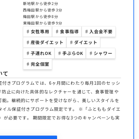
新地駅から徒歩2分
西梅田駅から徒歩3分
梅田駅から徒歩8分
東梅田駅から徒歩9分
♯
女性専用
♯
食事指導
♯
入会金不要
♯
産後ダイエット
♯
ダイエット
♯
子連れOK
♯
手ぶらOK
♯
シャワー
♯
完全個室
いて
証付きプログラムでは、6ヶ月間にわたり毎月1回のセッシ
ド防止に向けた具体的なレクチャーを通じて、食事管理や
可能。継続的にサポートを受けながら、美しいスタイルを
タイル保証付きプログラム限定です。 ※「ふとももダイエ
込）が必要です。 期間限定でお得な3つのキャンペーンも実