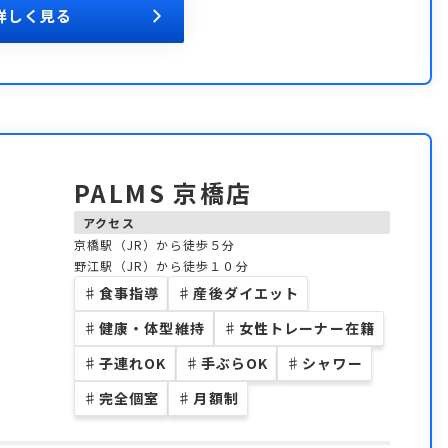
詳しく見る
PALMS 京橋店
アクセス
京橋駅（JR）から徒歩５分
野江駅（JR）から徒歩１０分
♯
食事指導
♯
産後ダイエット
♯
健康・体型維持
♯
女性トレーナー在籍
♯
子連れOK
♯
手ぶらOK
♯
シャワー
♯
完全個室
♯
月額制