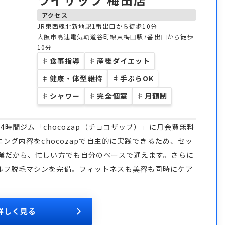
アクセス
JR東西線北新地駅1番出口から徒歩10分
大阪市高速電気軌道谷町線東梅田駅7番出口から徒歩
10分
♯
食事指導
♯
産後ダイエット
♯
健康・体型維持
♯
手ぶらOK
♯
シャワー
♯
完全個室
♯
月額制
4時間ジム「chocozap（チョコザップ）」に月会費無料
ニング内容をchocozapで自主的に実践できるため、セッ
営業だから、忙しい方でも自分のペースで通えます。さらに
ルフ脱毛マシンを完備。フィットネスも美容も同時にケア
詳しく見る