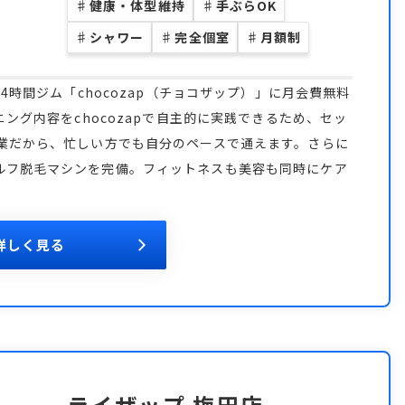
♯
健康・体型維持
♯
手ぶらOK
♯
シャワー
♯
完全個室
♯
月額制
4時間ジム「chocozap（チョコザップ）」に月会費無料
ニング内容をchocozapで自主的に実践できるため、セッ
営業だから、忙しい方でも自分のペースで通えます。さらに
ルフ脱毛マシンを完備。フィットネスも美容も同時にケア
詳しく見る
ライザップ 梅田店