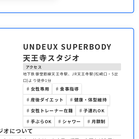
UNDEUX SUPERBODY
天王寺スタジオ
アクセス
地下鉄御堂筋線天王寺駅、JR天王寺駅(松崎口・5出
口)より徒歩1分
♯
女性専用
♯
食事指導
♯
産後ダイエット
♯
健康・体型維持
♯
女性トレーナー在籍
♯
子連れOK
♯
手ぶらOK
♯
シャワー
♯
月額制
タジオ
について