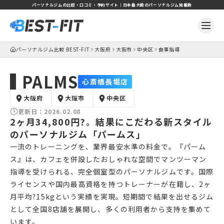
パーソナルジムの比較・口コミ・予約サイト｜日本最大級のパーソナルジム掲載数
パーソナルジム比較 BEST-FIT
大阪府
大阪市
中央区
食事指導
PALMS
心斎橋長堀店
大阪府
大阪市
中央区
更新日：
2026.02.08
2ヶ月34,800円?。結果にこだわる新スタイル
のパーソナルジム「パームス」
一流のトレーニングを、業界最安水準の料金で。『パーム
ス』は、カフェを併設したおしゃれな空間でマンツーマン
指導を受けられる、完全個室型のパーソナルジムです。国際
ライセンスや国内最高資格を持つトレーナーが在籍し、2ヶ
月平均?15kgという実績を実現。短期間で結果を出せるジム
として全国8店舗を展開し、多くの利用者から支持を集めて
います。