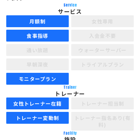
Service
サービス
月額制
女性専用
食事指導
入会金不要
通い放題
ウォーターサーバー
早朝深夜
トライアルプラン
モニタープラン
Trainer
トレーナー
女性トレーナー在籍
トレーナー担当制
トレーナー変動制
トレーナー指名あり(有
料)
Facility
施設