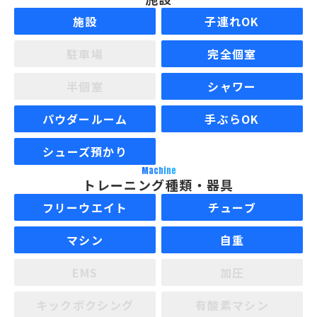
施設
子連れOK
駐車場
完全個室
半個室
シャワー
パウダールーム
手ぶらOK
シューズ預かり
Machine
トレーニング種類・器具
フリーウエイト
チューブ
マシン
自重
EMS
加圧
キックボクシング
有酸素マシン