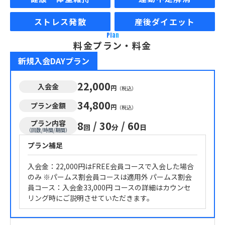
ストレス発散
産後ダイエット
Plan
料金プラン・料金
新規入会DAYプラン
22,000
入会金
円
（税込）
34,800
プラン金額
円
（税込）
プラン内容
8
/
30
/
60
回
分
日
（回数/時間/期間）
プラン補足
入会金：22,000円はFREE会員コースで入会した場合
のみ ※パームス割会員コースは適用外 パームス割会
員コース：入会金33,000円 コースの詳細はカウンセ
リング時にご説明させていただきます。