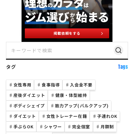
掲載依頼をする
タグ
Tags
♯
女性専用
♯
食事指導
♯
入会金不要
♯
産後ダイエット
♯
健康・体型維持
♯
ボディシェイプ
♯
筋力アップ(バルクアップ)
♯
ダイエット
♯
女性トレーナー在籍
♯
子連れOK
♯
手ぶらOK
♯
シャワー
♯
完全個室
♯
月額制