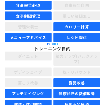
食事報告必須
食事報告自由
食事制限管理
厳しい制限無し
管理栄養士
カロリー計算
メニューアドバイス
レシピ提供
Purpose
トレーニング目的
ダイエット
筋力アップ(バルクアッ
プ)
ボディシェイプ
脱・リバウンド
肩こり改善
姿勢改善
アンチエイジング
健康診断の数値改善
健康・体型維持
運動不足解消