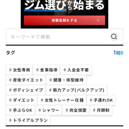
掲載依頼をする
タグ
Tags
♯
女性専用
♯
食事指導
♯
入会金不要
♯
産後ダイエット
♯
健康・体型維持
♯
ボディシェイプ
♯
筋力アップ(バルクアップ)
♯
ダイエット
♯
女性トレーナー在籍
♯
子連れOK
♯
手ぶらOK
♯
シャワー
♯
完全個室
♯
月額制
♯
トライアルプラン