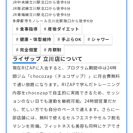
JR中央線立川駅北口から徒歩6分
JR南武線立川駅北口から徒歩6分
JR青梅線立川駅北口から徒歩6分
多摩都市モノレール立川北駅南口から徒歩6分
♯
食事指導
♯
産後ダイエット
♯
健康・体型維持
♯
手ぶらOK
♯
シャワー
♯
完全個室
♯
月額制
ライザップ 立川店
について
現在RIZAPに入会すると、プログラム期間中は24時
間ジム「chocozap（チョコザップ）」に月会費無料
で通い放題になります。RIZAPで学んだトレーニング
内容をchocozapで自主的に実践できるため、セッシ
ョンのない日でも運動を継続可能。24時間営業だか
ら、忙しい方でも自分のペースで通えます。さらに一
部店舗には、無料で使えるセルフエステやセルフ脱毛
マシンを完備。フィットネスも美容も同時にケアでき