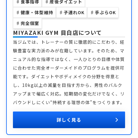
♯
食事指導
♯
産後ダイエット
♯
健康・体型維持
♯
子連れOK
♯
手ぶらOK
♯
完全個室
MIYAZAKI GYM 目白店
について
当ジムでは、トレーナーの質に徹底的にこだわり、経
験豊富な実力派のみが在籍しています。そのため、マ
ニュアル的な指導ではなく、一人ひとりの目標や体質
に合わせた完全オーダーメイドのプログラムを提供可
能です。ダイエットやボディメイクの分野を得意と
し、10kg以上の減量を目指す方から、男性のバルク
アップまで幅広く対応。短期間の変化だけでなく、リ
バウンドしにくい“持続する理想の体”をつくります。
詳しく見る