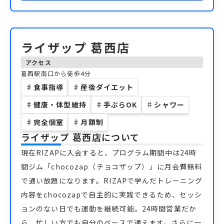
ライザップ 葛西店
アクセス
葛西駅南口から徒歩4分
♯
食事指導
♯
産後ダイエット
♯
健康・体型維持
♯
手ぶらOK
♯
シャワー
♯
完全個室
♯
月額制
ライザップ 葛西店
について
現在RIZAPに入会すると、プログラム期間中は24時
間ジム「chocozap（チョコザップ）」に月会費無料
で通い放題になります。RIZAPで学んだトレーニング
内容をchocozapで自主的に実践できるため、セッシ
ョンのない日でも運動を継続可能。24時間営業だか
ら、忙しい方でも自分のペースで通えます。さらに一