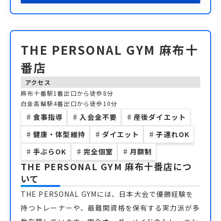
THE PERSONAL GYM 麻布十
番店
アクセス
麻布十番駅1番出口から徒歩8分
白金高輪駅4番出口から徒歩10分
♯
食事指導
♯
入会金不要
♯
産後ダイエット
♯
健康・体型維持
♯
ダイエット
♯
子連れOK
♯
手ぶらOK
♯
完全個室
♯
月額制
THE PERSONAL GYM 麻布十番店
につ
いて
THE PERSONAL GYMには、日本大会で優勝経験を
持つトレーナーや、最難関資格を保有する実力派が多