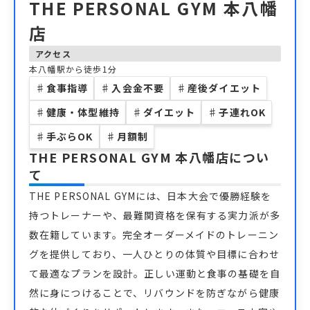
THE PERSONAL GYM 本八幡
店
アクセス
本八幡駅から徒歩1分
♯
食事指導
♯
入会金不要
♯
産後ダイエット
♯
健康・体型維持
♯
ダイエット
♯
子連れOK
♯
手ぶらOK
♯
月額制
THE PERSONAL GYM 本八幡店
につい
て
THE PERSONAL GYMには、日本大会で優勝経験を
持つトレーナーや、最難関資格を保有する実力派が多
数在籍しています。完全オーダーメイドのトレーニン
グを提供しており、一人ひとりの体質や目標に合わせ
て最適なプランを設計。正しい運動と食事の基礎を自
然に身につけることで、リバウンドを防ぎながら健康