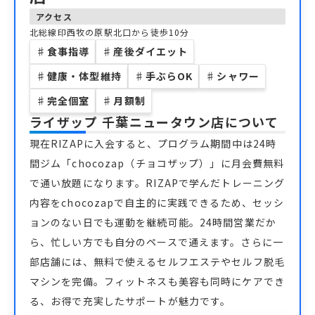
アクセス
北総線印西牧の原駅北口から徒歩10分
♯
食事指導
♯
産後ダイエット
♯
健康・体型維持
♯
手ぶらOK
♯
シャワー
♯
完全個室
♯
月額制
ライザップ 千葉ニュータウン店
について
現在RIZAPに入会すると、プログラム期間中は24時
間ジム「chocozap（チョコザップ）」に月会費無料
で通い放題になります。RIZAPで学んだトレーニング
内容をchocozapで自主的に実践できるため、セッシ
ョンのない日でも運動を継続可能。24時間営業だか
ら、忙しい方でも自分のペースで通えます。さらに一
部店舗には、無料で使えるセルフエステやセルフ脱毛
マシンを完備。フィットネスも美容も同時にケアでき
る、お得で充実したサポートが魅力です。