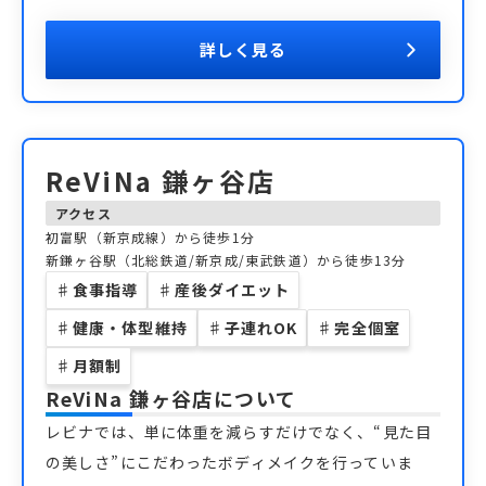
詳しく見る
ReViNa 鎌ヶ谷店
アクセス
初富駅（新京成線）から徒歩1分
新鎌ヶ谷駅（北総鉄道/新京成/東武鉄道）から徒歩13分
♯
食事指導
♯
産後ダイエット
♯
健康・体型維持
♯
子連れOK
♯
完全個室
♯
月額制
ReViNa 鎌ヶ谷店
について
レビナでは、単に体重を減らすだけでなく、“見た目
の美しさ”にこだわったボディメイクを行っていま