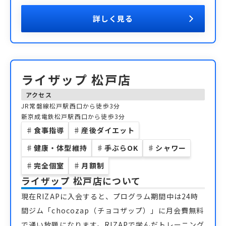
詳しく見る
ライザップ 松戸店
アクセス
JR常磐線松戸駅西口から徒歩3分
新京成電鉄松戸駅西口から徒歩3分
♯
食事指導
♯
産後ダイエット
♯
健康・体型維持
♯
手ぶらOK
♯
シャワー
♯
完全個室
♯
月額制
ライザップ 松戸店
について
現在RIZAPに入会すると、プログラム期間中は24時
間ジム「chocozap（チョコザップ）」に月会費無料
で通い放題になります。RIZAPで学んだトレーニング