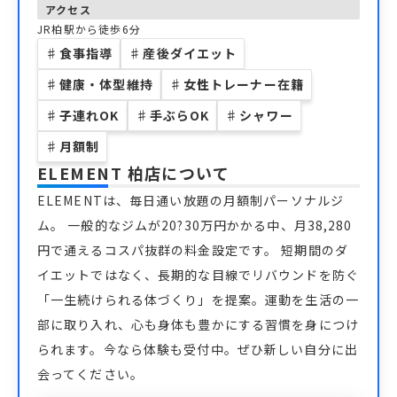
アクセス
JR柏駅から徒歩6分
♯
食事指導
♯
産後ダイエット
♯
健康・体型維持
♯
女性トレーナー在籍
♯
子連れOK
♯
手ぶらOK
♯
シャワー
♯
月額制
ELEMENT 柏店
について
ELEMENTは、毎日通い放題の月額制パーソナルジ
ム。 一般的なジムが20?30万円かかる中、月38,280
円で通えるコスパ抜群の料金設定です。 短期間のダ
イエットではなく、長期的な目線でリバウンドを防ぐ
「一生続けられる体づくり」を提案。運動を生活の一
部に取り入れ、心も身体も豊かにする習慣を身につけ
られます。今なら体験も受付中。ぜひ新しい自分に出
会ってください。