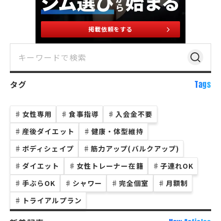
掲載依頼をする
タグ
Tags
♯
女性専用
♯
食事指導
♯
入会金不要
♯
産後ダイエット
♯
健康・体型維持
♯
ボディシェイプ
♯
筋力アップ(バルクアップ)
♯
ダイエット
♯
女性トレーナー在籍
♯
子連れOK
♯
手ぶらOK
♯
シャワー
♯
完全個室
♯
月額制
♯
トライアルプラン