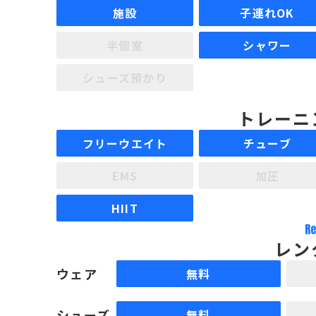
施設
子連れOK
半個室
シャワー
シューズ預かり
トレーニ
フリーウエイト
チューブ
EMS
加圧
HIIT
Re
レン
ウェア
無料
シューズ
無料