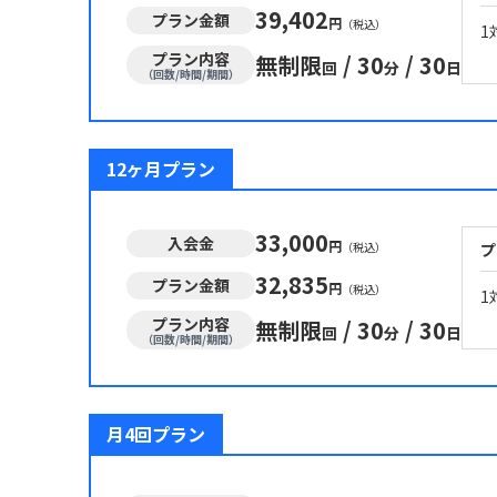
39,402
プラン金額
円
（税込）
1
プラン内容
無制限
/
30
/
30
回
分
日
（回数/時間/期間）
12ヶ月プラン
33,000
入会金
円
（税込）
プ
32,835
プラン金額
円
（税込）
1
プラン内容
無制限
/
30
/
30
回
分
日
（回数/時間/期間）
月4回プラン