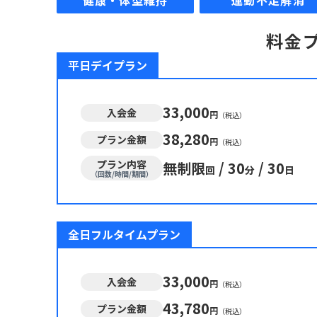
健康・体型維持
運動不足解消
料金
平日デイプラン
33,000
入会金
円
（税込）
38,280
プラン金額
円
（税込）
プラン内容
無制限
/
30
/
30
回
分
日
（回数/時間/期間）
全日フルタイムプラン
33,000
入会金
円
（税込）
43,780
プラン金額
円
（税込）