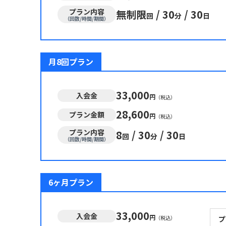
プラン内容
無制限
/
30
/
30
回
分
日
（回数/時間/期間）
月8回プラン
33,000
入会金
円
（税込）
28,600
プラン金額
円
（税込）
プラン内容
8
/
30
/
30
回
分
日
（回数/時間/期間）
6ヶ月プラン
33,000
入会金
円
（税込）
プ