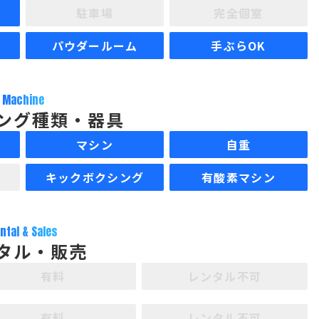
駐車場
完全個室
パウダールーム
手ぶらOK
Machine
ング種類・器具
マシン
自重
キックボクシング
有酸素マシン
ntal & Sales
タル・販売
有料
レンタル不可
有料
レンタル不可