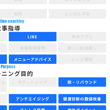
有料
レンタル不可
ition coaching
食事指導
LINE
専用アプリ
食事制限管理
厳しい制限無し
メニューアドバイス
レシピ提供
Purpose
ーニング目的
アッ
ボディシェイプ
脱・リバウンド
アンチエイジング
健康診断の数値改善