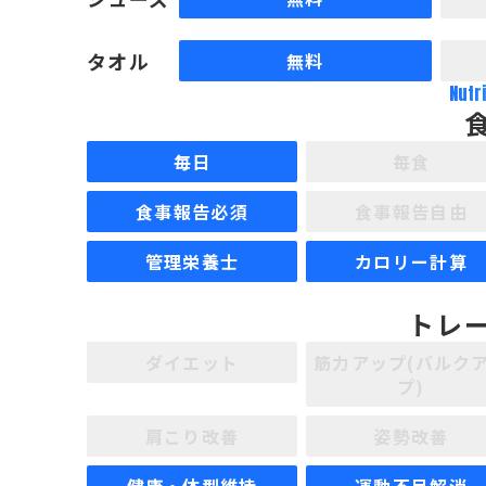
タオル
無料
Nutr
毎日
毎食
食事報告必須
食事報告自由
管理栄養士
カロリー計算
トレ
ダイエット
筋力アップ(バルク
プ)
肩こり改善
姿勢改善