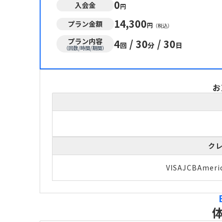
0
入会金
円
14,300
プラン金額
円
（税込）
プラン内容
4
/
30
/
30
回
分
日
（回数/時間/期間）
お
ク
VISA
JCB
Ameri