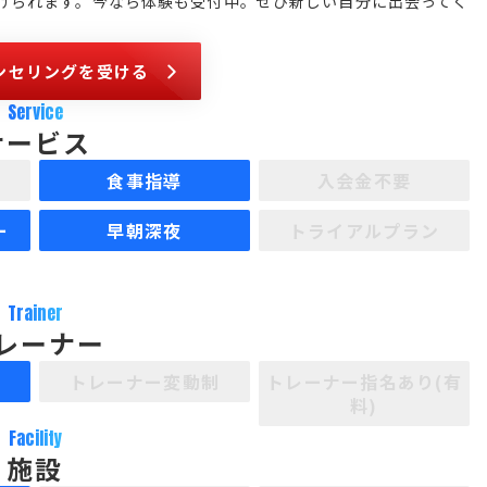
けられます。今なら体験も受付中。ぜひ新しい自分に出会ってく
ンセリングを受ける
Service
サービス
食事指導
入会金不要
ー
早朝深夜
トライアルプラン
Trainer
レーナー
制
トレーナー変動制
トレーナー指名あり(有
料)
Facility
施設