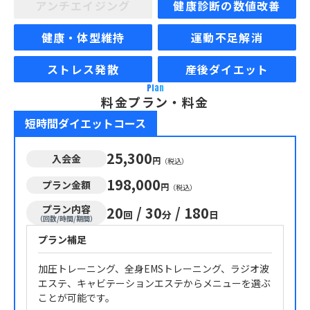
アンチエイジング
健康診断の数値改善
健康・体型維持
運動不足解消
ストレス発散
産後ダイエット
Plan
料金プラン・料金
短時間ダイエットコース
25,300
入会金
円
（税込）
198,000
プラン金額
円
（税込）
プラン内容
20
/
30
/
180
回
分
日
（回数/時間/期間）
プラン補足
加圧トレーニング、全身EMSトレーニング、ラジオ波
エステ、キャビテーションエステからメニューを選ぶ
ことが可能です。