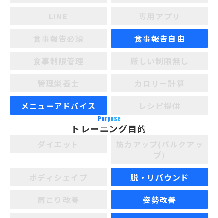
LINE
専用アプリ
食事報告必須
食事報告自由
食事制限管理
厳しい制限無し
管理栄養士
カロリー計算
メニューアドバイス
レシピ提供
Purpose
トレーニング目的
ダイエット
筋力アップ(バルクアッ
プ)
ボディシェイプ
脱・リバウンド
肩こり改善
姿勢改善