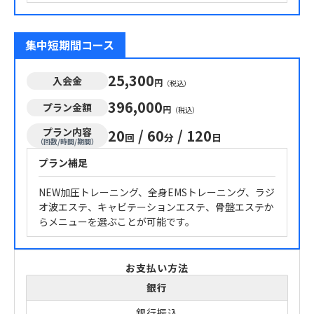
集中短期間コース
25,300
入会金
円
（税込）
396,000
プラン金額
円
（税込）
プラン内容
20
/
60
/
120
回
分
日
（回数/時間/期間）
プラン補足
NEW加圧トレーニング、全身EMSトレーニング、ラジ
オ波エステ、キャビテーションエステ、骨盤エステか
らメニューを選ぶことが可能です。
お支払い方法
銀行
銀行振込