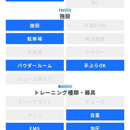
料)
Facility
施設
施設
子連れOK
駐車場
完全個室
半個室
シャワー
パウダールーム
手ぶらOK
シューズ預かり
Machine
トレーニング種類・器具
フリーウエイト
チューブ
マシン
自重
EMS
加圧