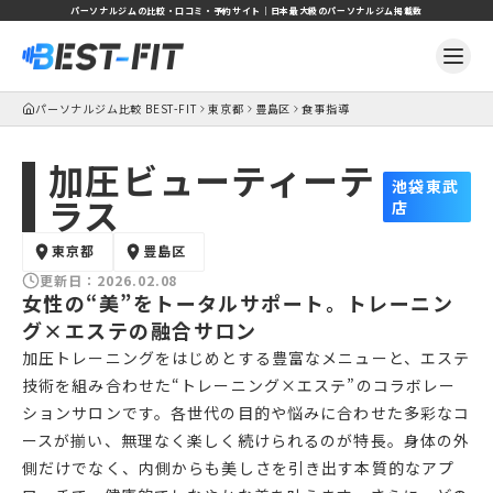
パーソナルジムの比較・口コミ・予約サイト｜日本最大級のパーソナルジム掲載数
パーソナルジム比較 BEST-FIT
東京都
豊島区
食事指導
加圧ビューティーテ
池袋東武
ラス
店
東京都
豊島区
更新日：
2026.02.08
女性の“美”をトータルサポート。トレーニン
グ×エステの融合サロン
加圧トレーニングをはじめとする豊富なメニューと、エステ
技術を組み合わせた“トレーニング×エステ”のコラボレー
ションサロンです。各世代の目的や悩みに合わせた多彩なコ
ースが揃い、無理なく楽しく続けられるのが特長。身体の外
側だけでなく、内側からも美しさを引き出す本質的なアプ