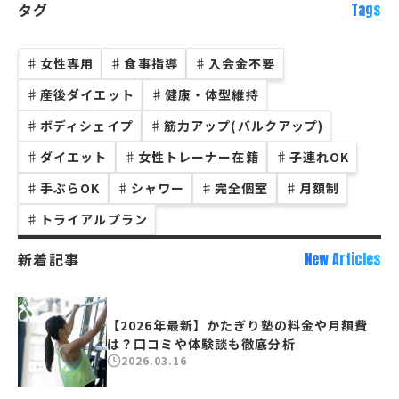
タグ
Tags
♯
女性専用
♯
食事指導
♯
入会金不要
♯
産後ダイエット
♯
健康・体型維持
♯
ボディシェイプ
♯
筋力アップ(バルクアップ)
♯
ダイエット
♯
女性トレーナー在籍
♯
子連れOK
♯
手ぶらOK
♯
シャワー
♯
完全個室
♯
月額制
♯
トライアルプラン
新着記事
New Articles
【2026年最新】かたぎり塾の料金や月額費
は？口コミや体験談も徹底分析
2026.03.16