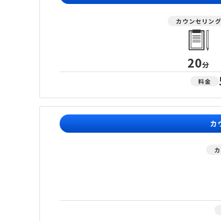
カウンセリン
20
分
料金
カ
カ