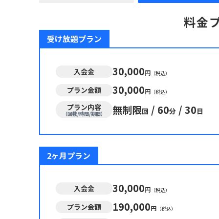
料金
受け放題プラン
30,000
入会金
円
（税込）
30,000
プラン金額
円
（税込）
プラン内容
無制限
/
60
/
30
回
分
日
（回数/時間/期間）
2ヶ月プラン
30,000
入会金
円
（税込）
190,000
プラン金額
円
（税込）