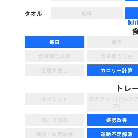
タオル
無料
Nutr
毎日
毎食
食事報告必須
食事報告自由
管理栄養士
カロリー計算
トレ
ダイエット
筋力アップ(バルク
プ)
肩こり改善
姿勢改善
健康・体型維持
運動不足解消