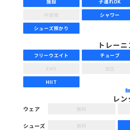
施設
子連れOK
半個室
シャワー
シューズ預かり
トレーニ
フリーウエイト
チューブ
EMS
加圧
HIIT
Re
レン
ウェア
無料
シューズ
無料