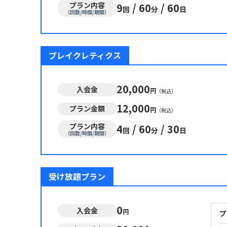
プラン内容
9
/
60
/
60
回
分
日
（回数/時間/期間）
ブレイクレティクス
20,000
入会金
円
（税込）
12,000
プラン金額
円
（税込）
プラン内容
4
/
60
/
30
回
分
日
（回数/時間/期間）
受け放題プラン
0
入会金
円
プ