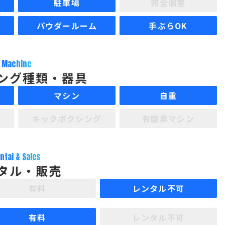
駐車場
完全個室
パウダールーム
手ぶらOK
Machine
ング種類・器具
マシン
自重
キックボクシング
有酸素マシン
ntal & Sales
タル・販売
有料
レンタル不可
有料
レンタル不可