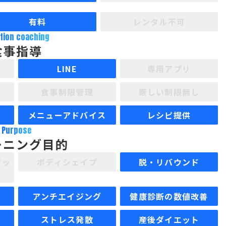
有料
レンタル不可
ition coaching
食事指導
LINE
専用アプリ
食事制限管理
厳しい制限無し
メニューアドバイス
レシピ提供
Purpose
ーニング目的
アッ
ボディシェイプ
脱・リバウンド
アンチエイジング
健康診断の数値改善
ストレス発散
産後ダイエット