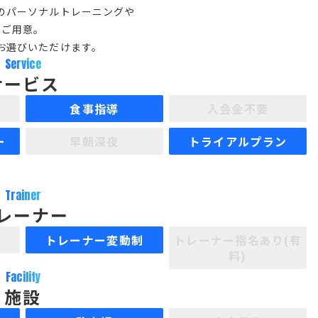
のパーソナルトレーニングや
をご用意。
お選びいただけます。
Service
サービス
食事指導
入会金不要
ー
早朝深夜
トライアルプラン
Trainer
レーナー
制
トレーナー変動制
トレーナー指名あり(有
料)
Facility
施設