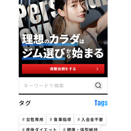
掲載依頼をする
Tags
タグ
♯
女性専用
♯
食事指導
♯
入会金不要
♯
産後ダイエット
♯
健康・体型維持