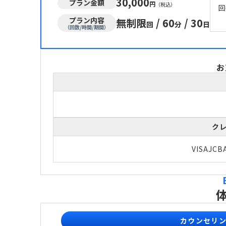
30,000
プラン金額
円
（税込）
回
プラン内容
無制限
/
60
/
30
回
分
日
（回数/時間/期間）
お
ク
VISA
JCB
カウンセリ