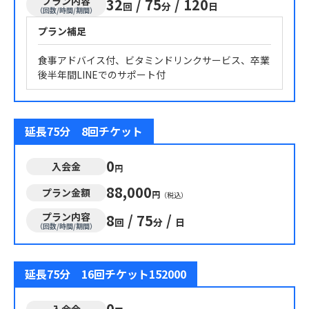
プラン内容
32
/
75
/
120
回
分
日
（回数/時間/期間）
プラン補足
食事アドバイス付、ビタミンドリンクサービス、卒業
後半年間LINEでのサポート付
延長75分 8回チケット
0
入会金
円
88,000
プラン金額
円
（税込）
プラン内容
8
/
75
/
回
分
日
（回数/時間/期間）
延長75分 16回チケット152000
0
入会金