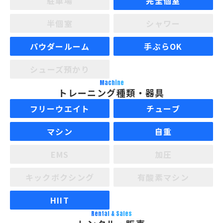
駐車場
完全個室
半個室
シャワー
パウダールーム
手ぶらOK
シューズ預かり
Machine
トレーニング種類・器具
フリーウエイト
チューブ
マシン
自重
EMS
加圧
キックボクシング
有酸素マシン
HIIT
Rental & Sales