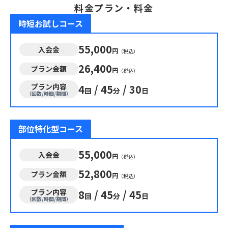
料金プラン・料金
時短お試しコース
55,000
入会金
円
（税込）
26,400
プラン金額
円
（税込）
プラン内容
4
/
45
/
30
回
分
日
（回数/時間/期間）
部位特化型コース
55,000
入会金
円
（税込）
52,800
プラン金額
円
（税込）
プラン内容
8
/
45
/
45
回
分
日
（回数/時間/期間）