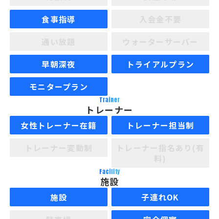
食事指導
入会金不要
通い放題
ウォーターサーバー
早朝深夜
トライアルプラン
モニタープラン
Trainer
トレーナー
女性トレーナー在籍
トレーナー担当制
トレーナー変動制
トレーナー指名あり(有
料)
Facility
施設
施設
子連れOK