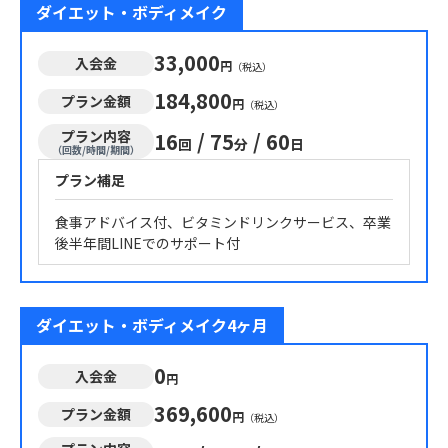
ダイエット・ボディメイク
33,000
入会金
円
（税込）
184,800
プラン金額
円
（税込）
プラン内容
16
/
75
/
60
回
分
日
（回数/時間/期間）
プラン補足
食事アドバイス付、ビタミンドリンクサービス、卒業
後半年間LINEでのサポート付
ダイエット・ボディメイク4ヶ月
0
入会金
円
369,600
プラン金額
円
（税込）