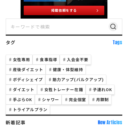
掲載依頼をする
タグ
Tags
♯
女性専用
♯
食事指導
♯
入会金不要
♯
産後ダイエット
♯
健康・体型維持
♯
ボディシェイプ
♯
筋力アップ(バルクアップ)
♯
ダイエット
♯
女性トレーナー在籍
♯
子連れOK
♯
手ぶらOK
♯
シャワー
♯
完全個室
♯
月額制
♯
トライアルプラン
新着記事
New Articles