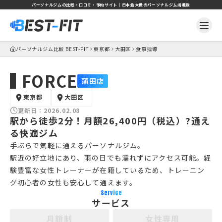
パーソナルジムの比較・口コミ・予約サイト｜日本最大級のパーソナルジム掲載数
パーソナルジム比較 BEST-FIT
東京都
大田区
食事指導
FORCE
蒲田店
東京都
大田区
更新日：
2026.02.08
駅から徒歩2分！月額26,400円（税込）?通え
る快適ジム
手ぶらで気軽に通えるパーソナルジム。
駅近の好立地にあり、雨の日でも濡れずにアクセス可能。経
験豊富な女性トレーナーが在籍しているため、トレーニン
グ初心者の女性も安心して通えます。
Service
サービス
月額制
女性専用