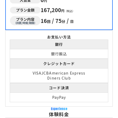
円
167,200
プラン金額
円
（税込）
プラン内容
16
/
75
/
回
分
日
（回数/時間/期間）
お支払い方法
銀行
銀行振込
クレジットカード
VISA
JCB
American Express
Diners Club
コード決済
PayPay
Experience
体験料金