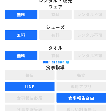
レンタル・販売
ウェア
無料
有料
レンタル不可
シューズ
無料
有料
レンタル不可
タオル
無料
有料
レンタル不可
Nutrition coaching
食事指導
毎日
毎食
LINE
専用アプリ
食事報告必須
食事報告自由
食事制限管理
厳しい制限無し