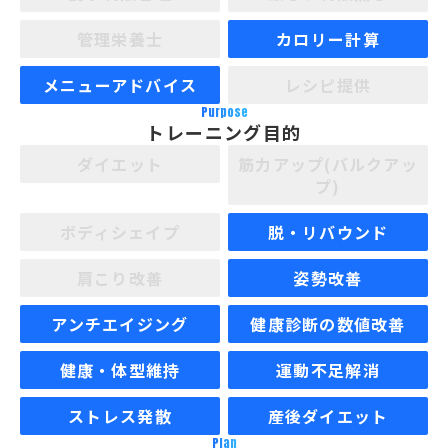
管理栄養士
カロリー計算
メニューアドバイス
レシピ提供
Purpose
トレーニング目的
ダイエット
筋力アップ(バルクアッ
プ)
ボディシェイプ
脱・リバウンド
肩こり改善
姿勢改善
アンチエイジング
健康診断の数値改善
健康・体型維持
運動不足解消
ストレス発散
産後ダイエット
Plan