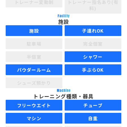
トレーナー変動制
トレーナー指名あり(有
料)
Facility
施設
施設
子連れOK
駐車場
完全個室
半個室
シャワー
パウダールーム
手ぶらOK
シューズ預かり
Machine
トレーニング種類・器具
フリーウエイト
チューブ
マシン
自重