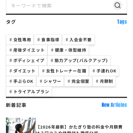
タグ
Tags
♯
女性専用
♯
食事指導
♯
入会金不要
♯
産後ダイエット
♯
健康・体型維持
♯
ボディシェイプ
♯
筋力アップ(バルクアップ)
♯
ダイエット
♯
女性トレーナー在籍
♯
子連れOK
♯
手ぶらOK
♯
シャワー
♯
完全個室
♯
月額制
♯
トライアルプラン
新着記事
New Articles
【2026年最新】かたぎり塾の料金や月額費