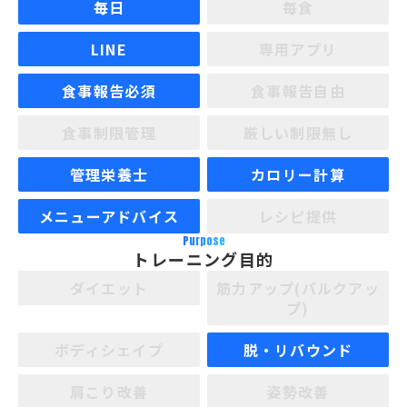
毎日
毎食
LINE
専用アプリ
食事報告必須
食事報告自由
食事制限管理
厳しい制限無し
管理栄養士
カロリー計算
メニューアドバイス
レシピ提供
Purpose
トレーニング目的
ダイエット
筋力アップ(バルクアッ
プ)
ボディシェイプ
脱・リバウンド
肩こり改善
姿勢改善