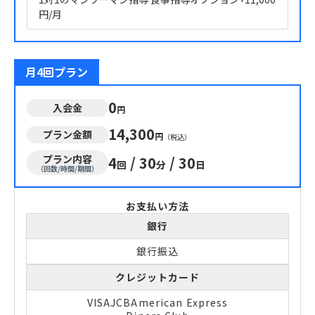
円/月
月4回プラン
0
入会金
円
14,300
プラン金額
円
（税込）
プラン内容
4
/
30
/
30
回
分
日
（回数/時間/期間）
お支払い方法
銀行
銀行振込
クレジットカード
VISA
JCB
American Express