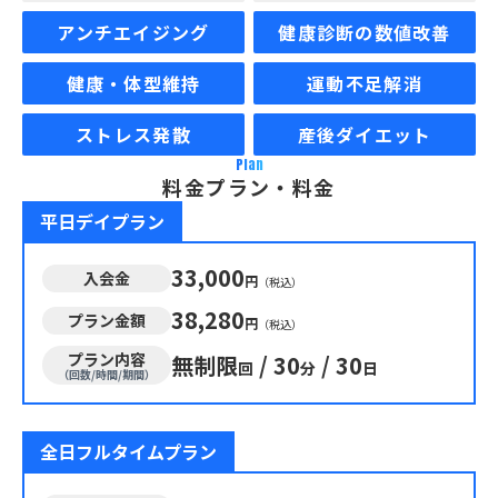
アンチエイジング
健康診断の数値改善
健康・体型維持
運動不足解消
ストレス発散
産後ダイエット
Plan
料金プラン・料金
平日デイプラン
33,000
入会金
円
（税込）
38,280
プラン金額
円
（税込）
プラン内容
無制限
/
30
/
30
回
分
日
（回数/時間/期間）
全日フルタイムプラン