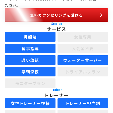
ださい。
無料カウンセリングを受ける
Service
サービス
月額制
女性専用
食事指導
入会金不要
通い放題
ウォーターサーバー
早朝深夜
トライアルプラン
モニタープラン
Trainer
トレーナー
女性トレーナー在籍
トレーナー担当制