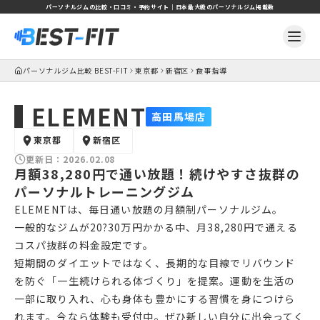
パーソナルジムの比較・口コミ・予約サイト｜日本最大級のパーソナルジム掲載数
パーソナルジム比較 BEST-FIT
東京都
新宿区
食事指導
ELEMENT
高田馬場店
東京都
新宿区
更新日：
2026.02.08
月額38,280円で通い放題！続けやすさ抜群の
パーソナルトレーニングジム
ELEMENTは、毎日通い放題の月額制パーソナルジム。
一般的なジムが20?30万円かかる中、月38,280円で通える
コスパ抜群の料金設定です。
短期間のダイエットではなく、長期的な目線でリバウンド
を防ぐ「一生続けられる体づくり」を提案。運動を生活の
一部に取り入れ、心も身体も豊かにする習慣を身につけら
れます。今なら体験も受付中。ぜひ新しい自分に出会ってく