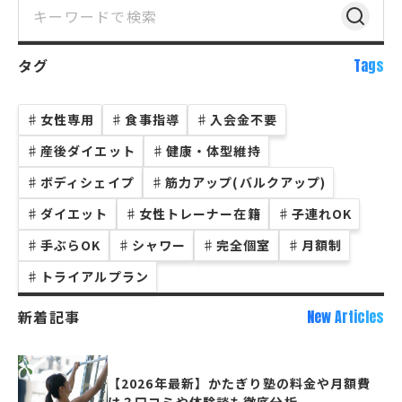
タグ
Tags
♯
女性専用
♯
食事指導
♯
入会金不要
♯
産後ダイエット
♯
健康・体型維持
♯
ボディシェイプ
♯
筋力アップ(バルクアップ)
♯
ダイエット
♯
女性トレーナー在籍
♯
子連れOK
♯
手ぶらOK
♯
シャワー
♯
完全個室
♯
月額制
♯
トライアルプラン
新着記事
New Articles
【2026年最新】かたぎり塾の料金や月額費