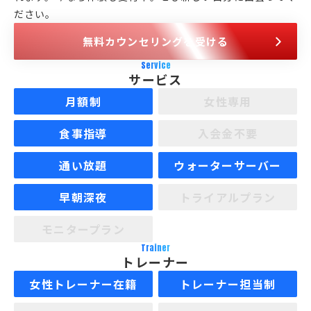
ださい。
無料カウンセリングを受ける
Service
サービス
月額制
女性専用
食事指導
入会金不要
通い放題
ウォーターサーバー
早朝深夜
トライアルプラン
モニタープラン
Trainer
トレーナー
女性トレーナー在籍
トレーナー担当制