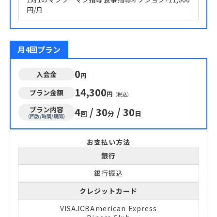
円/月
月4回プラン
0
入会金
円
14,300
プラン金額
円
（税込）
プラン内容
4
/
30
/
30
回
分
日
（回数/時間/期間）
お支払い方法
銀行
銀行振込
クレジットカード
VISA
JCB
American Express