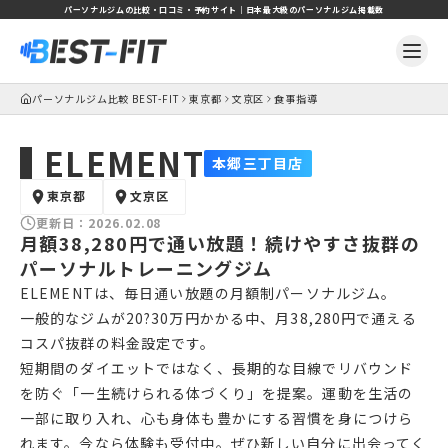
パーソナルジムの比較・口コミ・予約サイト｜日本最大級のパーソナルジム掲載数
パーソナルジム比較 BEST-FIT
東京都
文京区
食事指導
ELEMENT
本郷三丁目店
東京都
文京区
更新日：
2026.02.08
月額38,280円で通い放題！続けやすさ抜群の
パーソナルトレーニングジム
ELEMENTは、毎日通い放題の月額制パーソナルジム。
一般的なジムが20?30万円かかる中、月38,280円で通える
コスパ抜群の料金設定です。
短期間のダイエットではなく、長期的な目線でリバウンド
を防ぐ「一生続けられる体づくり」を提案。運動を生活の
一部に取り入れ、心も身体も豊かにする習慣を身につけら
れます。今なら体験も受付中。ぜひ新しい自分に出会ってく