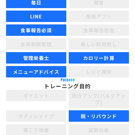
毎日
毎食
LINE
専用アプリ
食事報告必須
食事報告自由
食事制限管理
厳しい制限無し
管理栄養士
カロリー計算
メニューアドバイス
レシピ提供
Purpose
トレーニング目的
ダイエット
筋力アップ(バルクアッ
プ)
ボディシェイプ
脱・リバウンド
肩こり改善
姿勢改善