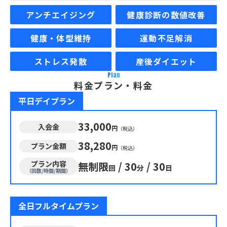
アンチエイジング
健康診断の数値改善
健康・体型維持
運動不足解消
ストレス発散
産後ダイエット
Plan
料金プラン・料金
平日デイプラン
33,000
入会金
円
（税込）
38,280
プラン金額
円
（税込）
プラン内容
無制限
/
30
/
30
回
分
日
（回数/時間/期間）
全日フルタイムプラン