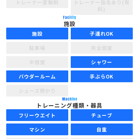
トレーナー変動制
トレーナー指名あり(有
料)
Facility
施設
施設
子連れOK
駐車場
完全個室
半個室
シャワー
パウダールーム
手ぶらOK
シューズ預かり
Machine
トレーニング種類・器具
フリーウエイト
チューブ
マシン
自重