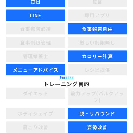
毎日
毎食
LINE
専用アプリ
食事報告必須
食事報告自由
食事制限管理
厳しい制限無し
管理栄養士
カロリー計算
メニューアドバイス
レシピ提供
Purpose
トレーニング目的
ダイエット
筋力アップ(バルクアッ
プ)
ボディシェイプ
脱・リバウンド
肩こり改善
姿勢改善