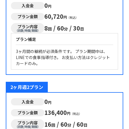
0
入会金
円
60,720
プラン金額
円
（税込）
プラン内容
8
/
60
/
30
回
分
日
（回数/時間/期間）
プラン補足
3ヶ月間の継続が必須条件です。 プラン期間中は、
LINEでの食事指導付き。 お支払い方法はクレジット
カードのみ。
2ヶ月週2プラン
0
入会金
円
136,400
プラン金額
円
（税込）
プラン内容
16
/
60
/
60
回
分
日
（回数/時間/期間）