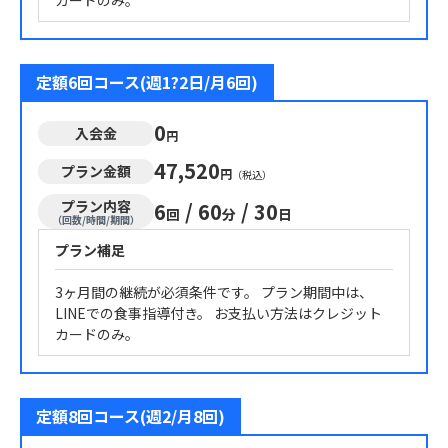
カードのみ。
定額6回コース(週1?2日/月6回)
0
入会金
円
47,520
プラン金額
円
（税込）
プラン内容
6
/
60
/
30
回
分
日
（回数/時間/期間）
プラン補足
3ヶ月間の継続が必須条件です。 プラン期間中は、
LINEでの食事指導付き。 お支払い方法はクレジット
カードのみ。
定額8回コース(週2/月8回)