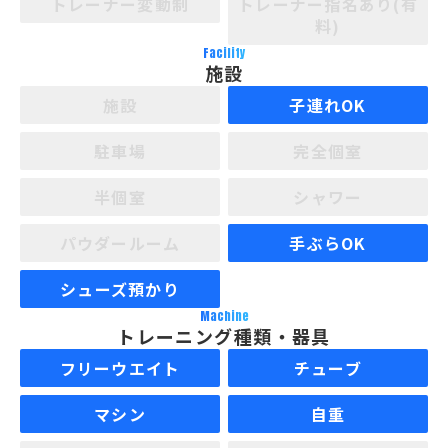
トレーナー変動制
トレーナー指名あり(有
料)
Facility
施設
施設
子連れOK
駐車場
完全個室
半個室
シャワー
パウダールーム
手ぶらOK
シューズ預かり
Machine
トレーニング種類・器具
フリーウエイト
チューブ
マシン
自重