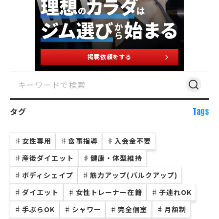
掲載依頼をする
タグ
Tags
♯
女性専用
♯
食事指導
♯
入会金不要
♯
産後ダイエット
♯
健康・体型維持
♯
ボディシェイプ
♯
筋力アップ(バルクアップ)
♯
ダイエット
♯
女性トレーナー在籍
♯
子連れOK
♯
手ぶらOK
♯
シャワー
♯
完全個室
♯
月額制