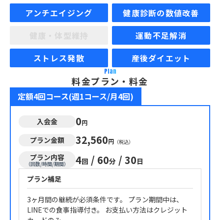
アンチエイジング
健康診断の数値改善
健康・体型維持
運動不足解消
ストレス発散
産後ダイエット
Plan
料金プラン・料金
定額4回コース(週1コース/月4回)
0
入会金
円
32,560
プラン金額
円
（税込）
プラン内容
4
/
60
/
30
回
分
日
（回数/時間/期間）
プラン補足
3ヶ月間の継続が必須条件です。 プラン期間中は、
LINEでの食事指導付き。 お支払い方法はクレジット