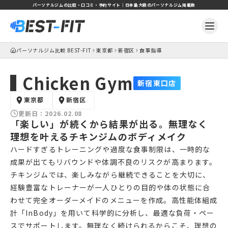
パーソナルジムの比較・口コミ・予約サイト｜日本最大級のパーソナルジム掲載数
パーソナルジム比較 BEST-FIT
東京都
新宿区
食事指導
Chicken Gym
新宿東口店
東京都
新宿区
更新日：
2026.02.08
「楽しい」が続くから結果が出る。無理なく
理想を叶えるチキンジムのボディメイク
ハードすぎるトレーニングや過度な食事制限は、一時的な
成果が出てもリバウンドや体調不良のリスクが高まります。
チキンジムでは、楽しみながら継続できることを大切に、
経験豊富なトレーナーが一人ひとりの目的や体の状態に合
わせて完全オーダーメイドのメニューを作成。高性能体組成
計「InBody」を用いて科学的に分析し、最適な負荷・ペー
スでサポートします。無理なく続けられるからこそ、理想の