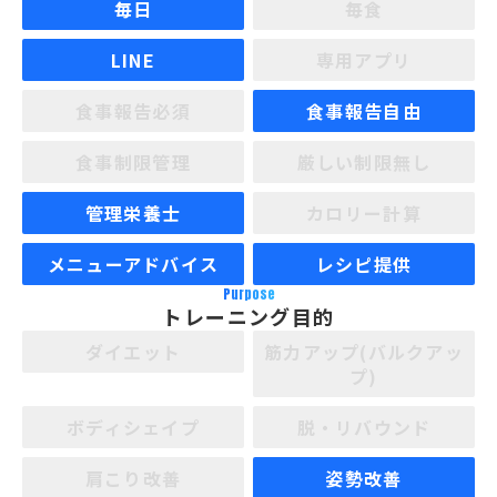
毎日
毎食
LINE
専用アプリ
食事報告必須
食事報告自由
食事制限管理
厳しい制限無し
管理栄養士
カロリー計算
メニューアドバイス
レシピ提供
Purpose
トレーニング目的
ダイエット
筋力アップ(バルクアッ
プ)
ボディシェイプ
脱・リバウンド
肩こり改善
姿勢改善