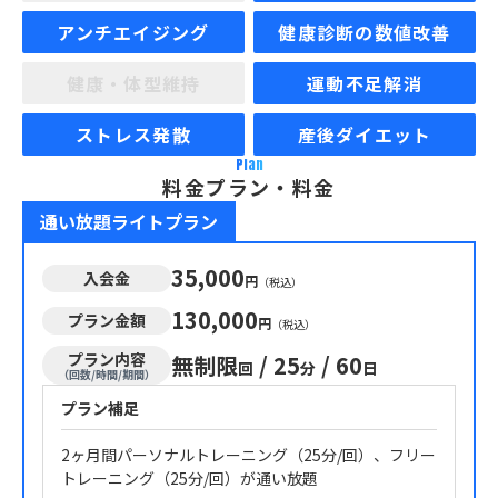
アンチエイジング
健康診断の数値改善
健康・体型維持
運動不足解消
ストレス発散
産後ダイエット
Plan
料金プラン・料金
通い放題ライトプラン
35,000
入会金
円
（税込）
130,000
プラン金額
円
（税込）
プラン内容
無制限
/
25
/
60
回
分
日
（回数/時間/期間）
プラン補足
2ヶ月間パーソナルトレーニング（25分/回）、フリー
トレーニング（25分/回）が通い放題