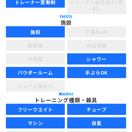
トレーナー変動制
トレーナー指名あり(有
料)
Facility
施設
施設
子連れOK
駐車場
完全個室
半個室
シャワー
パウダールーム
手ぶらOK
シューズ預かり
Machine
トレーニング種類・器具
フリーウエイト
チューブ
マシン
自重