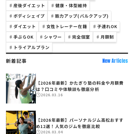
♯
産後ダイエット
♯
健康・体型維持
♯
ボディシェイプ
♯
筋力アップ(バルクアップ)
♯
ダイエット
♯
女性トレーナー在籍
♯
子連れOK
♯
手ぶらOK
♯
シャワー
♯
完全個室
♯
月額制
♯
トライアルプラン
新着記事
New Articles
【2026年最新】かたぎり塾の料金や月額費
は？口コミや体験談も徹底分析
2026.03.16
【2026年最新】パーソナルジム高松おすす
め12選！人気のジムを徹底比較
2026.03.04