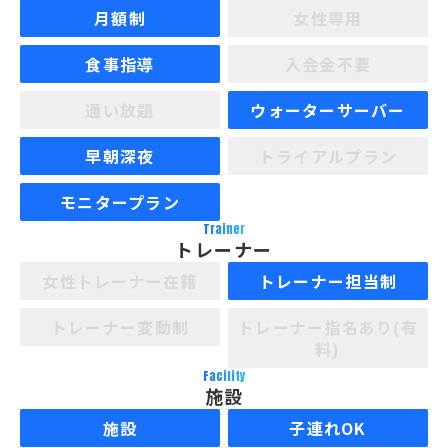
月額制
女性専用
食事指導
入会金不要
通い放題
ウォーターサーバー
早朝深夜
トライアルプラン
モニタープラン
Trainer
トレーナー
女性トレーナー在籍
トレーナー担当制
トレーナー変動制
トレーナー指名あり(有
料)
Facility
施設
施設
子連れOK