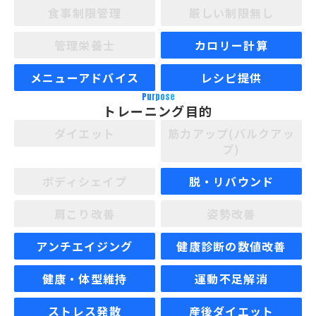
食事制限管理
厳しい制限無し
管理栄養士
カロリー計算
メニューアドバイス
レシピ提供
Purpose
トレーニング目的
ダイエット
筋力アップ(バルクアッ
プ)
ボディシェイプ
脱・リバウンド
肩こり改善
姿勢改善
アンチエイジング
健康診断の数値改善
健康・体型維持
運動不足解消
ストレス発散
産後ダイエット