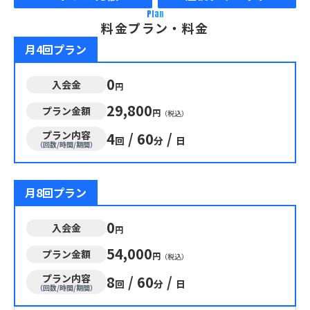
Plan
料金プラン・料金
月4回プラン
0
入会金
円
29,800
プラン金額
円
（税込）
プラン内容
4
/
60
/
回
分
日
（回数/時間/期間）
月8回プラン
0
入会金
円
54,000
プラン金額
円
（税込）
プラン内容
8
/
60
/
回
分
日
（回数/時間/期間）