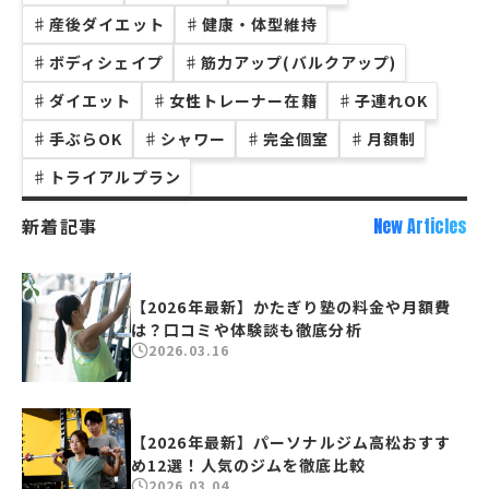
♯
産後ダイエット
♯
健康・体型維持
♯
ボディシェイプ
♯
筋力アップ(バルクアップ)
♯
ダイエット
♯
女性トレーナー在籍
♯
子連れOK
♯
手ぶらOK
♯
シャワー
♯
完全個室
♯
月額制
♯
トライアルプラン
新着記事
New Articles
【2026年最新】かたぎり塾の料金や月額費
は？口コミや体験談も徹底分析
2026.03.16
【2026年最新】パーソナルジム高松おすす
め12選！人気のジムを徹底比較
2026.03.04