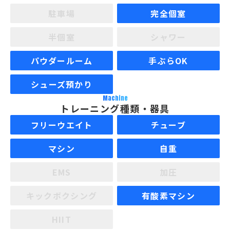
駐車場
完全個室
半個室
シャワー
パウダールーム
手ぶらOK
シューズ預かり
Machine
トレーニング種類・器具
フリーウエイト
チューブ
マシン
自重
EMS
加圧
キックボクシング
有酸素マシン
HIIT