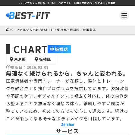
パーソナルジムの比較・口コミ・予約サイト｜日本最大級のパーソナルジム掲載数
パーソナルジム比較 BEST-FIT
東京都
板橋区
食事指導
CHART
中板橋店
東京都
板橋区
更新日：
2026.02.08
無理なく続けられるから、ちゃんと変われる。
国家資格者や専門トレーナーが在籍し、整体とトレーニン
グを融合させた独自プログラムを提供しています。姿勢改善
や不調のケア、ボディメイクまで幅広く対応し、体の内側か
ら整えることで無理なく理想の体へ。継続しやすい環境が
整っているため、初めての方でも安心して通えます。続ける
ことが楽しくなる――そんなボディメイクを目指しています。
Service
サービス