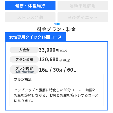
健康・体型維持
運動不足解消
ストレス発散
産後ダイエット
Plan
料金プラン・料金
女性専用クイック16回コース
33,000
入会金
円
（税込）
130,680
プラン金額
円
（税込）
プラン内容
16
/
30
/
60
回
分
日
（回数/時間/期間）
プラン補足
ヒップアップと腹筋に特化した30分コース！ 時間と
お金を節約しながら、お尻とお腹を筋トレするコース
になります。