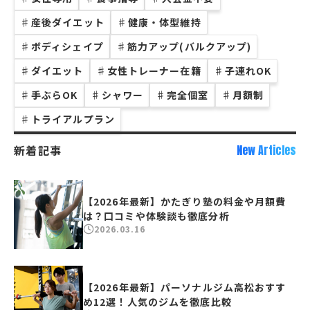
♯
産後ダイエット
♯
健康・体型維持
♯
ボディシェイプ
♯
筋力アップ(バルクアップ)
♯
ダイエット
♯
女性トレーナー在籍
♯
子連れOK
♯
手ぶらOK
♯
シャワー
♯
完全個室
♯
月額制
♯
トライアルプラン
新着記事
New Articles
【2026年最新】かたぎり塾の料金や月額費
は？口コミや体験談も徹底分析
2026.03.16
【2026年最新】パーソナルジム高松おすす
め12選！人気のジムを徹底比較