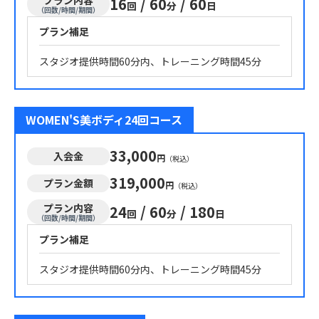
プラン内容
16
/
60
/
60
回
分
日
（回数/時間/期間）
プラン補足
スタジオ提供時間60分内、トレーニング時間45分
WOMEN'S美ボディ24回コース
33,000
入会金
円
（税込）
319,000
プラン金額
円
（税込）
プラン内容
24
/
60
/
180
回
分
日
（回数/時間/期間）
プラン補足
スタジオ提供時間60分内、トレーニング時間45分