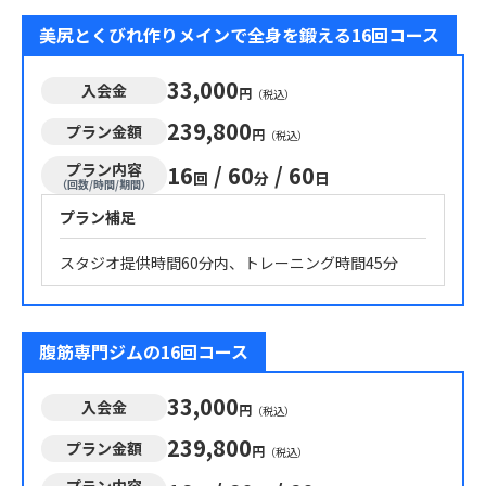
美尻とくびれ作りメインで全身を鍛える16回コース
33,000
入会金
円
（税込）
239,800
プラン金額
円
（税込）
プラン内容
16
/
60
/
60
回
分
日
（回数/時間/期間）
プラン補足
スタジオ提供時間60分内、トレーニング時間45分
腹筋専門ジムの16回コース
33,000
入会金
円
（税込）
239,800
プラン金額
円
（税込）