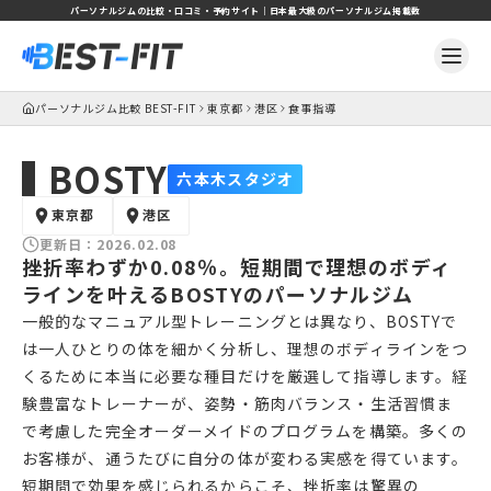
パーソナルジムの比較・口コミ・予約サイト｜日本最大級のパーソナルジム掲載数
パーソナルジム比較 BEST-FIT
東京都
港区
食事指導
BOSTY
六本木スタジオ
東京都
港区
更新日：
2026.02.08
挫折率わずか0.08％。短期間で理想のボディ
ラインを叶えるBOSTYのパーソナルジム
一般的なマニュアル型トレーニングとは異なり、BOSTYで
は一人ひとりの体を細かく分析し、理想のボディラインをつ
くるために本当に必要な種目だけを厳選して指導します。経
験豊富なトレーナーが、姿勢・筋肉バランス・生活習慣ま
で考慮した完全オーダーメイドのプログラムを構築。多くの
お客様が、通うたびに自分の体が変わる実感を得ています。
短期間で効果を感じられるからこそ、挫折率は驚異の