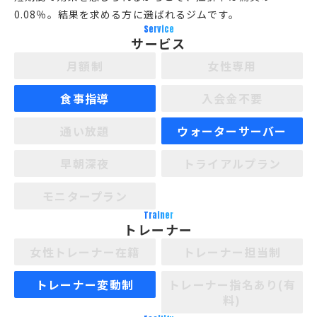
0.08％。結果を求める方に選ばれるジムです。
Service
サービス
月額制
女性専用
食事指導
入会金不要
通い放題
ウォーターサーバー
早朝深夜
トライアルプラン
モニタープラン
Trainer
トレーナー
女性トレーナー在籍
トレーナー担当制
トレーナー変動制
トレーナー指名あり(有
料)