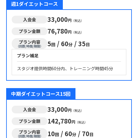
週1ダイエットコース
33,000
入会金
円
（税込）
76,780
プラン金額
円
（税込）
プラン内容
5
/
60
/
35
回
分
日
（回数/時間/期間）
プラン補足
スタジオ提供時間60分内、トレーニング時間45分
中期ダイエットコース15回
33,000
入会金
円
（税込）
142,780
プラン金額
円
（税込）
プラン内容
10
/
60
/
70
回
分
日
（回数/時間/期間）