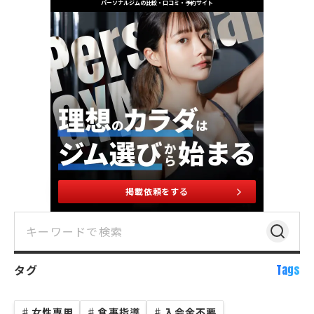
パーソナルジムの比較・口コミ・予約サイト
掲載依頼をする
タグ
Tags
♯
女性専用
♯
食事指導
♯
入会金不要