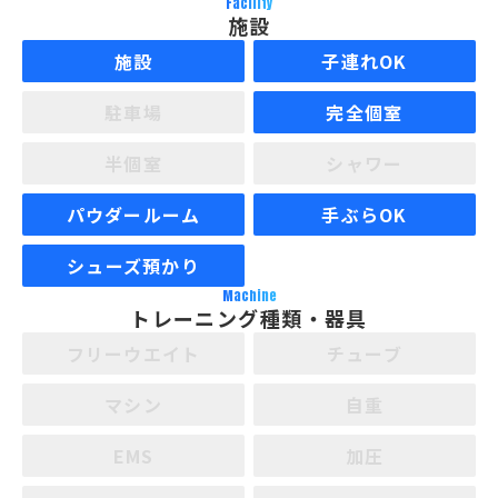
Facility
施設
施設
子連れOK
駐車場
完全個室
半個室
シャワー
パウダールーム
手ぶらOK
シューズ預かり
Machine
トレーニング種類・器具
フリーウエイト
チューブ
マシン
自重
EMS
加圧