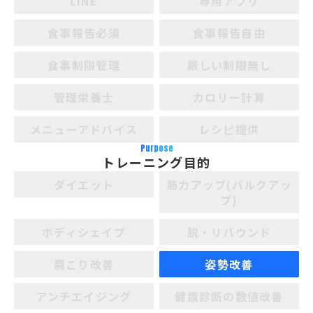
LINE
専用アプリ
食事報告必須
食事報告自由
食事制限管理
厳しい制限無し
管理栄養士
カロリー計算
メニューアドバイス
レシピ提供
Purpose
トレーニング目的
ダイエット
筋力アップ(バルクアッ
プ)
ボディシェイプ
脱・リバウンド
肩こり改善
姿勢改善
アンチエイジング
健康診断の数値改善