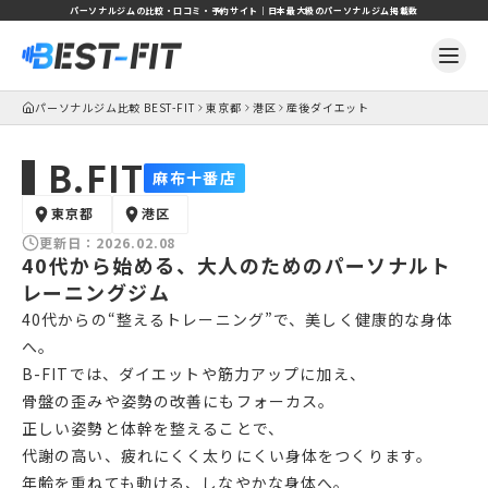
パーソナルジムの比較・口コミ・予約サイト｜日本最大級のパーソナルジム掲載数
パーソナルジム比較 BEST-FIT
東京都
港区
産後ダイエット
B.FIT
麻布十番店
東京都
港区
更新日：
2026.02.08
40代から始める、大人のためのパーソナルト
レーニングジム
40代からの“整えるトレーニング”で、美しく健康的な身体
へ。
B-FITでは、ダイエットや筋力アップに加え、
骨盤の歪みや姿勢の改善にもフォーカス。
正しい姿勢と体幹を整えることで、
代謝の高い、疲れにくく太りにくい身体をつくります。
年齢を重ねても動ける、しなやかな身体へ。