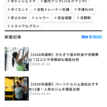
♯
ボディシェイプ
♯
筋力アップ(バルクアップ)
♯
ダイエット
♯
女性トレーナー在籍
♯
子連れOK
♯
手ぶらOK
♯
シャワー
♯
完全個室
♯
月額制
♯
トライアルプラン
新着記事
New Articles
【2026年最新】かたぎり塾の料金や月額費
は？口コミや体験談も徹底分析
2026.03.16
【2026年最新】パーソナルジム高松おすす
め12選！人気のジムを徹底比較
2026.03.04