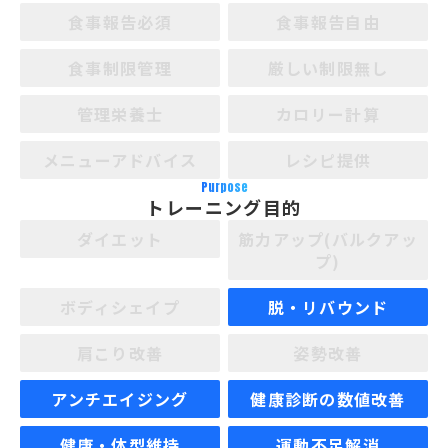
食事報告必須
食事報告自由
食事制限管理
厳しい制限無し
管理栄養士
カロリー計算
メニューアドバイス
レシピ提供
Purpose
トレーニング目的
ダイエット
筋力アップ(バルクアッ
プ)
ボディシェイプ
脱・リバウンド
肩こり改善
姿勢改善
アンチエイジング
健康診断の数値改善
健康・体型維持
運動不足解消