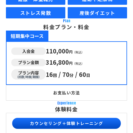
ストレス発散
産後ダイエット
Plan
料金プラン・料金
短期集中コース
110,000
入会金
円
（税込）
316,800
プラン金額
円
（税込）
プラン内容
16
/
70
/
60
回
分
日
（回数/時間/期間）
お支払い方法
Experience
体験料金
カウンセリング＋体験トレーニング