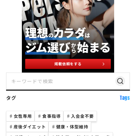
掲載依頼をする
タグ
Tags
♯
女性専用
♯
食事指導
♯
入会金不要
♯
産後ダイエット
♯
健康・体型維持