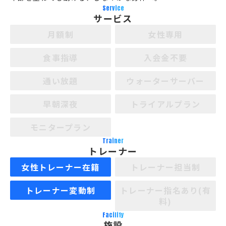
Service
サービス
月額制
女性専用
食事指導
入会金不要
通い放題
ウォーターサーバー
早朝深夜
トライアルプラン
モニタープラン
Trainer
トレーナー
女性トレーナー在籍
トレーナー担当制
トレーナー変動制
トレーナー指名あり(有
料)
Facility
施設