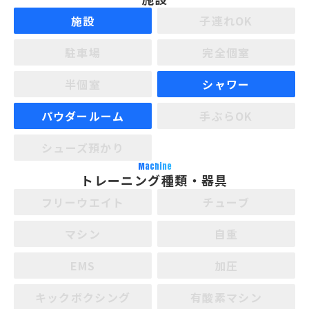
施設
子連れOK
駐車場
完全個室
半個室
シャワー
パウダールーム
手ぶらOK
シューズ預かり
Machine
トレーニング種類・器具
フリーウエイト
チューブ
マシン
自重
EMS
加圧
キックボクシング
有酸素マシン