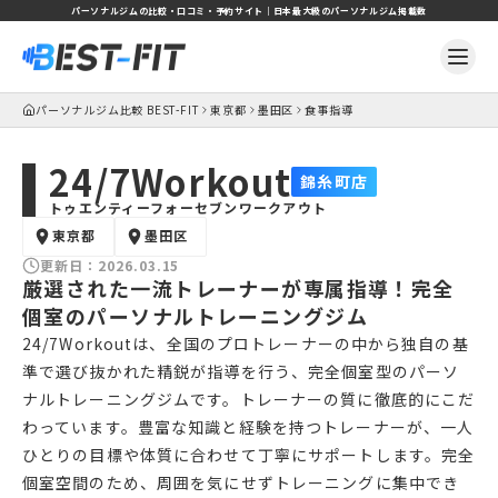
パーソナルジムの比較・口コミ・予約サイト｜日本最大級のパーソナルジム掲載数
パーソナルジム比較 BEST-FIT
東京都
墨田区
食事指導
24/7Workout
錦糸町店
トゥエンティーフォーセブンワークアウト
東京都
墨田区
更新日：
2026.03.15
厳選された一流トレーナーが専属指導！完全
個室のパーソナルトレーニングジム
24/7Workoutは、全国のプロトレーナーの中から独自の基
準で選び抜かれた精鋭が指導を行う、完全個室型のパーソ
ナルトレーニングジムです。トレーナーの質に徹底的にこだ
わっています。豊富な知識と経験を持つトレーナーが、一人
ひとりの目標や体質に合わせて丁寧にサポートします。完全
個室空間のため、周囲を気にせずトレーニングに集中でき