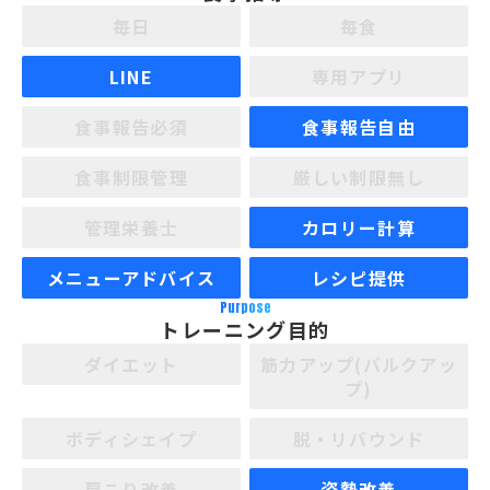
毎日
毎食
LINE
専用アプリ
食事報告必須
食事報告自由
食事制限管理
厳しい制限無し
管理栄養士
カロリー計算
メニューアドバイス
レシピ提供
Purpose
トレーニング目的
ダイエット
筋力アップ(バルクアッ
プ)
ボディシェイプ
脱・リバウンド
肩こり改善
姿勢改善