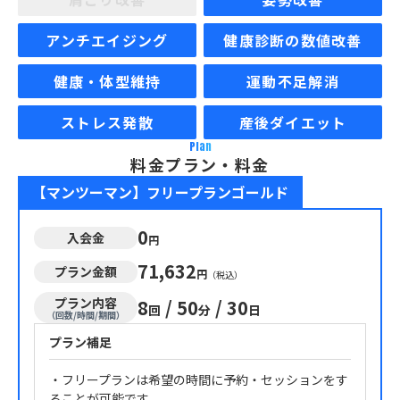
アンチエイジング
健康診断の数値改善
健康・体型維持
運動不足解消
ストレス発散
産後ダイエット
Plan
料金プラン・料金
【マンツーマン】フリープランゴールド
0
入会金
円
71,632
プラン金額
円
（税込）
プラン内容
8
/
50
/
30
回
分
日
（回数/時間/期間）
プラン補足
・フリープランは希望の時間に予約・セッションをす
ることが可能です。