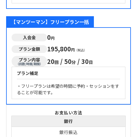
【マンツーマン】フリープラン一括
0
入会金
円
195,800
プラン金額
円
（税込）
プラン内容
20
/
50
/
30
回
分
日
（回数/時間/期間）
プラン補足
・フリープランは希望の時間に予約・セッションをす
ることが可能です。
お支払い方法
銀行
銀行振込