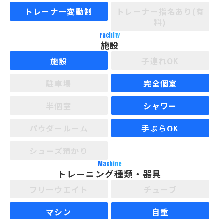
トレーナー変動制
トレーナー指名あり(有
料)
Facility
施設
施設
子連れOK
駐車場
完全個室
半個室
シャワー
パウダールーム
手ぶらOK
シューズ預かり
Machine
トレーニング種類・器具
フリーウエイト
チューブ
マシン
自重