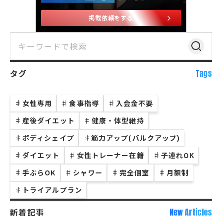
掲載依頼をする
タグ
Tags
♯
女性専用
♯
食事指導
♯
入会金不要
♯
産後ダイエット
♯
健康・体型維持
♯
ボディシェイプ
♯
筋力アップ(バルクアップ)
♯
ダイエット
♯
女性トレーナー在籍
♯
子連れOK
♯
手ぶらOK
♯
シャワー
♯
完全個室
♯
月額制
♯
トライアルプラン
新着記事
New Articles