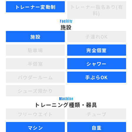
トレーナー変動制
トレーナー指名あり(有
料)
Facility
施設
施設
子連れOK
駐車場
完全個室
半個室
シャワー
パウダールーム
手ぶらOK
シューズ預かり
Machine
トレーニング種類・器具
フリーウエイト
チューブ
マシン
自重