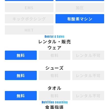
EMS
加圧
キックボクシング
有酸素マシン
HIIT
Rental & Sales
レンタル・販売
ウェア
無料
有料
レンタル不可
シューズ
無料
有料
レンタル不可
タオル
無料
有料
レンタル不可
Nutrition coaching
食事指導