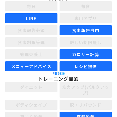
毎日
毎食
LINE
専用アプリ
食事報告必須
食事報告自由
食事制限管理
厳しい制限無し
管理栄養士
カロリー計算
メニューアドバイス
レシピ提供
Purpose
トレーニング目的
ダイエット
筋力アップ(バルクアッ
プ)
ボディシェイプ
脱・リバウンド
肩こり改善
姿勢改善