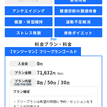
アンチエイジング
健康診断の数値改善
健康・体型維持
運動不足解消
ストレス発散
産後ダイエット
Plan
料金プラン・料金
【マンツーマン】フリープランゴールド
0
入会金
円
71,632
プラン金額
円
（税込）
プラン内容
8
/
50
/
30
回
分
日
（回数/時間/期間）
プラン補足
・フリープランは希望の時間に予約・セッションをす
ることが可能です。