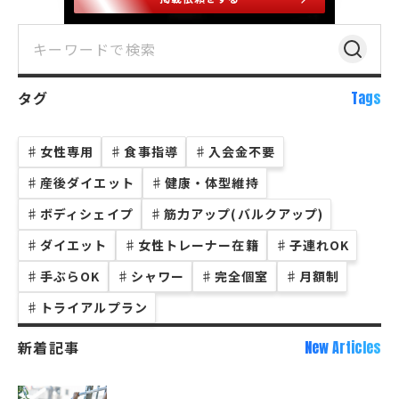
タグ
Tags
♯
女性専用
♯
食事指導
♯
入会金不要
♯
産後ダイエット
♯
健康・体型維持
♯
ボディシェイプ
♯
筋力アップ(バルクアップ)
♯
ダイエット
♯
女性トレーナー在籍
♯
子連れOK
♯
手ぶらOK
♯
シャワー
♯
完全個室
♯
月額制
♯
トライアルプラン
新着記事
New Articles