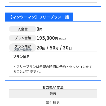
【マンツーマン】フリープラン一括
0
入会金
円
195,800
プラン金額
円
（税込）
プラン内容
20
/
50
/
30
回
分
日
（回数/時間/期間）
プラン補足
・フリープランは希望の時間に予約・セッションをす
ることが可能です。
お支払い方法
銀行
銀行振込