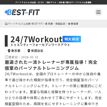
パーソナルジムの比較・口コミ・予約サイト｜日本最大級のパーソナルジム掲載数
パーソナルジム比較 BEST-FIT
東京都
世田谷区
食事指導
24/7Workout
明大前店
トゥエンティーフォーセブンワークアウト
東京都
世田谷区
更新日：
2026.03.15
厳選された一流トレーナーが専属指導！完全
個室のパーソナルトレーニングジム
24/7Workoutは、全国のプロトレーナーの中から独自の基
準で選び抜かれた精鋭が指導を行う、完全個室型のパーソ
ナルトレーニングジムです。トレーナーの質に徹底的にこだ
わっています。豊富な知識と経験を持つトレーナーが、一人
ひとりの目標や体質に合わせて丁寧にサポートします。完全
個室空間のため、周囲を気にせずトレーニングに集中でき