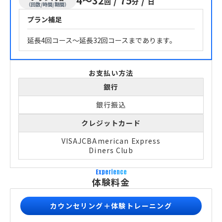
4～32
/
75
/
回
分
日
（回数/時間/期間）
プラン補足
延長4回コース～延長32回コースまであります。
お支払い方法
銀行
銀行振込
クレジットカード
VISA
JCB
American Express
Diners Club
Experience
体験料金
カウンセリング＋体験トレーニング