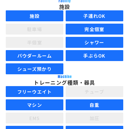
Facility
施設
施設
子連れOK
駐車場
完全個室
半個室
シャワー
パウダールーム
手ぶらOK
シューズ預かり
Machine
トレーニング種類・器具
フリーウエイト
チューブ
マシン
自重
EMS
加圧