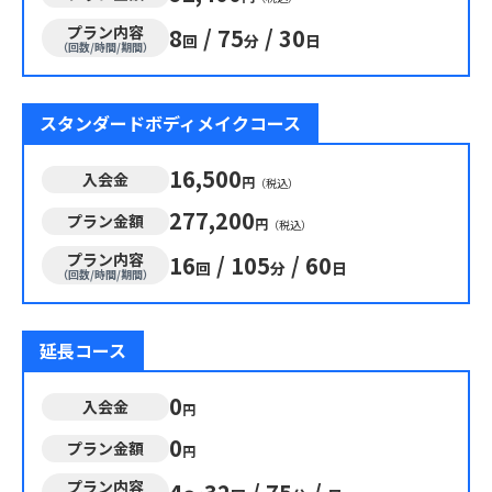
プラン内容
8
/
75
/
30
回
分
日
（回数/時間/期間）
スタンダードボディメイクコース
16,500
入会金
円
（税込）
277,200
プラン金額
円
（税込）
プラン内容
16
/
105
/
60
回
分
日
（回数/時間/期間）
延長コース
0
入会金
円
0
プラン金額
円
プラン内容