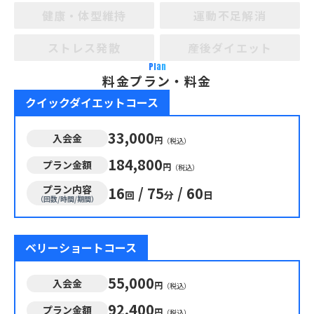
健康・体型維持
運動不足解消
ストレス発散
産後ダイエット
Plan
料金プラン・料金
クイックダイエットコース
33,000
入会金
円
（税込）
184,800
プラン金額
円
（税込）
プラン内容
16
/
75
/
60
回
分
日
（回数/時間/期間）
ベリーショートコース
55,000
入会金
円
（税込）
92,400
プラン金額
円
（税込）