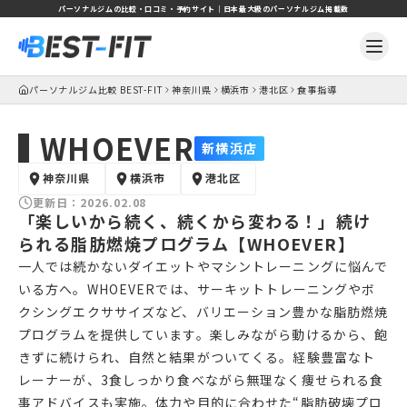
パーソナルジムの比較・口コミ・予約サイト｜日本最大級のパーソナルジム掲載数
パーソナルジム比較 BEST-FIT
神奈川県
横浜市
港北区
食事指導
WHOEVER
新横浜店
神奈川県
横浜市
港北区
更新日：
2026.02.08
「楽しいから続く、続くから変わる！」続け
られる脂肪燃焼プログラム【WHOEVER】
一人では続かないダイエットやマシントレーニングに悩んで
いる方へ。WHOEVERでは、サーキットトレーニングやボ
クシングエクササイズなど、バリエーション豊かな脂肪燃焼
プログラムを提供しています。楽しみながら動けるから、飽
きずに続けられ、自然と結果がついてくる。経験豊富なト
レーナーが、3食しっかり食べながら無理なく痩せられる食
事アドバイスも実施。体力や目的に合わせた“脂肪破壊プロ