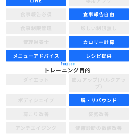
LINE
専用アプリ
食事報告必須
食事報告自由
食事制限管理
厳しい制限無し
管理栄養士
カロリー計算
メニューアドバイス
レシピ提供
Purpose
トレーニング目的
ダイエット
筋力アップ(バルクアッ
プ)
ボディシェイプ
脱・リバウンド
肩こり改善
姿勢改善
アンチエイジング
健康診断の数値改善