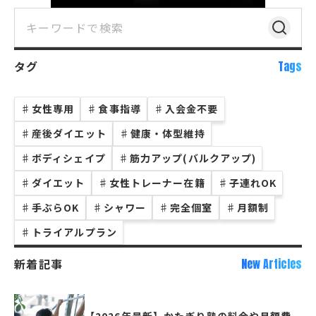
タグ
Tags
♯
女性専用
♯
食事指導
♯
入会金不要
♯
産後ダイエット
♯
健康・体型維持
♯
ボディシェイプ
♯
筋力アップ(バルクアップ)
♯
ダイエット
♯
女性トレーナー在籍
♯
子連れOK
♯
手ぶらOK
♯
シャワー
♯
完全個室
♯
月額制
♯
トライアルプラン
新着記事
New Articles