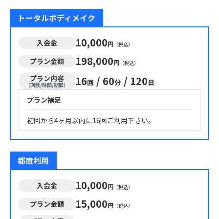
トータルボディメイク
10,000
入会金
円
（税込）
198,000
プラン金額
円
（税込）
プラン内容
16
/
60
/
120
回
分
日
（回数/時間/期間）
プラン補足
初回から4ヶ月以内に16回ご利用下さい。
都度利用
10,000
入会金
円
（税込）
15,000
プラン金額
円
（税込）