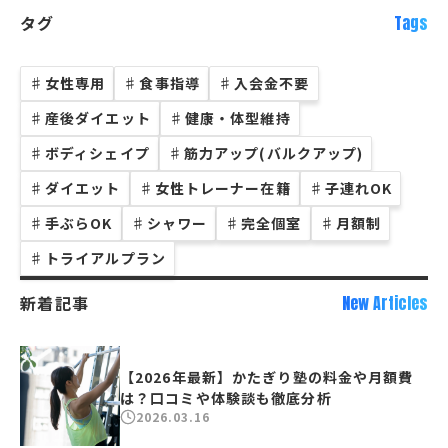
タグ
Tags
♯
女性専用
♯
食事指導
♯
入会金不要
♯
産後ダイエット
♯
健康・体型維持
♯
ボディシェイプ
♯
筋力アップ(バルクアップ)
♯
ダイエット
♯
女性トレーナー在籍
♯
子連れOK
♯
手ぶらOK
♯
シャワー
♯
完全個室
♯
月額制
♯
トライアルプラン
新着記事
New Articles
【2026年最新】かたぎり塾の料金や月額費
は？口コミや体験談も徹底分析
2026.03.16