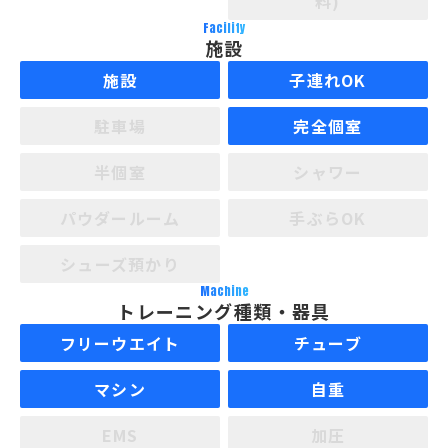
料)
Facility
施設
施設
子連れOK
駐車場
完全個室
半個室
シャワー
パウダールーム
手ぶらOK
シューズ預かり
Machine
トレーニング種類・器具
フリーウエイト
チューブ
マシン
自重
EMS
加圧