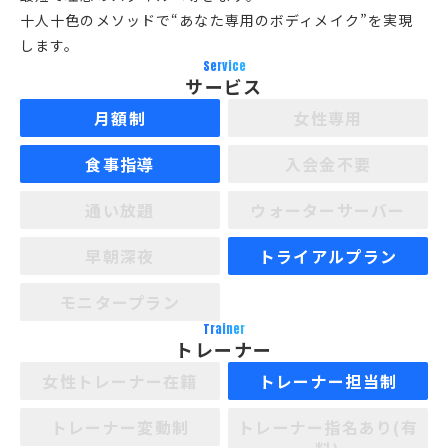
十人十色のメソッドで“あなた専用のボディメイク”を実現
します。
Service
サービス
月額制
女性専用
食事指導
入会金不要
通い放題
ウォーターサーバー
早朝深夜
トライアルプラン
モニタープラン
Trainer
トレーナー
女性トレーナー在籍
トレーナー担当制
トレーナー変動制
トレーナー指名あり(有