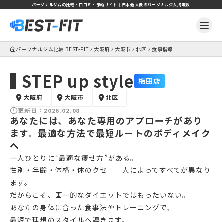
パーソナルジムの比較・口コミ・予約サイト｜日本最大級のパーソナルジム掲載数
パーソナルジム比較 BEST-FIT
大阪府
大阪市
北区
食事指導
STEP up style
梅田店
大阪府
大阪市
北区
更新日：
2026.02.08
あなたには、あなた専用のアプローチがあり
ます。最適な方法で最短ルートのボディメイク
へ
一人ひとりに“最適な痩せ方”がある。
性別・年齢・体格・体のクセ──人によってすべてが異なり
ます。
だからこそ、画一的なダイエットではもったいない。
あなたの身体に合った食事法やトレーニングで、
最短で理想のスタイルへ導きます。