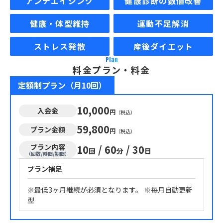
アンチエイジング
健康診断の数値改善
健康・体型維持
運動不足解消
ストレス発散
産後ダイエット
Plan
料金プラン・料金
定額制プラン（月10回）
10,000
入会金
円
（税込）
59,800
プラン金額
円
（税込）
プラン内容
10
/
60
/
30
回
分
日
（回数/時間/期間）
プラン補足
※最低3ヶ月継続が必須となります。 ※毎月自動更新
型