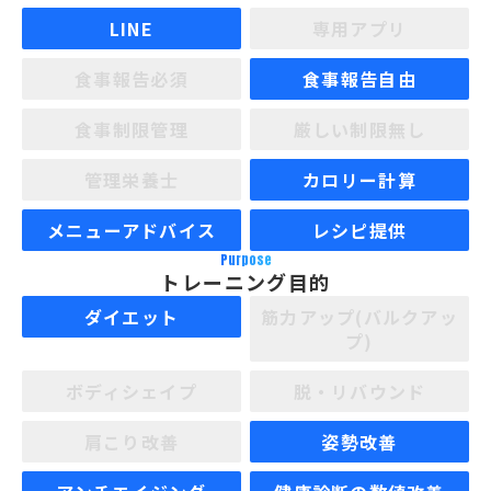
LINE
専用アプリ
食事報告必須
食事報告自由
食事制限管理
厳しい制限無し
管理栄養士
カロリー計算
メニューアドバイス
レシピ提供
Purpose
トレーニング目的
ダイエット
筋力アップ(バルクアッ
プ)
ボディシェイプ
脱・リバウンド
肩こり改善
姿勢改善