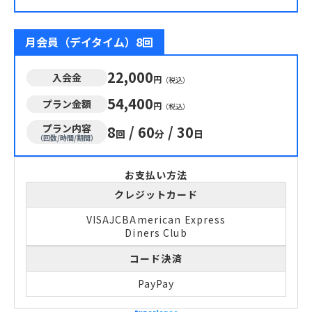
月会員（デイタイム）8回
22,000
入会金
円
（税込）
54,400
プラン金額
円
（税込）
プラン内容
8
/
60
/
30
回
分
日
（回数/時間/期間）
お支払い方法
クレジットカード
VISA
JCB
American Express
Diners Club
コード決済
PayPay