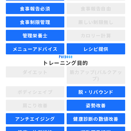
食事報告必須
食事報告自由
食事制限管理
厳しい制限無し
管理栄養士
カロリー計算
メニューアドバイス
レシピ提供
Purpose
トレーニング目的
ダイエット
筋力アップ(バルクアッ
プ)
ボディシェイプ
脱・リバウンド
肩こり改善
姿勢改善
アンチエイジング
健康診断の数値改善