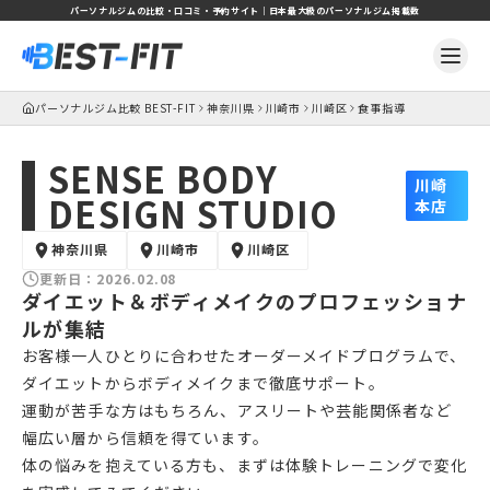
パーソナルジムの比較・口コミ・予約サイト｜日本最大級のパーソナルジム掲載数
パーソナルジム比較 BEST-FIT
神奈川県
川崎市
川崎区
食事指導
SENSE BODY
川崎
DESIGN STUDIO
本店
神奈川県
川崎市
川崎区
更新日：
2026.02.08
ダイエット＆ボディメイクのプロフェッショナ
ルが集結
お客様一人ひとりに合わせたオーダーメイドプログラムで、
ダイエットからボディメイクまで徹底サポート。
運動が苦手な方はもちろん、アスリートや芸能関係者など
幅広い層から信頼を得ています。
体の悩みを抱えている方も、まずは体験トレーニングで変化