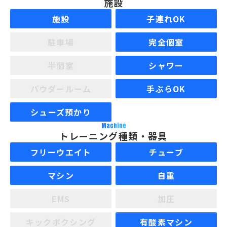
施設
施設
子連れOK
駐車場
完全個室
半個室
シャワー
パウダールーム
手ぶらOK
シューズ預かり
Machine
トレーニング種類・器具
フリーウエイト
チューブ
マシン
自重
EMS
加圧
キックボクシング
有酸素マシン