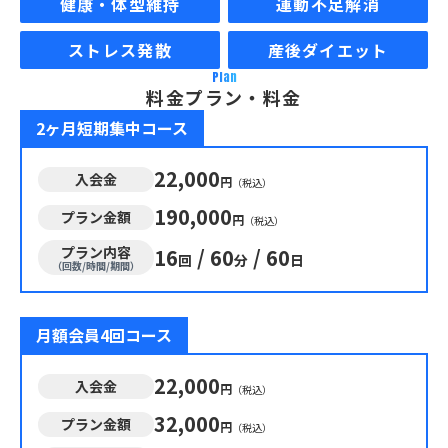
健康・体型維持
運動不足解消
ストレス発散
産後ダイエット
Plan
料金プラン・料金
2ヶ月短期集中コース
22,000
入会金
円
（税込）
190,000
プラン金額
円
（税込）
プラン内容
16
/
60
/
60
回
分
日
（回数/時間/期間）
月額会員4回コース
22,000
入会金
円
（税込）
32,000
プラン金額
円
（税込）