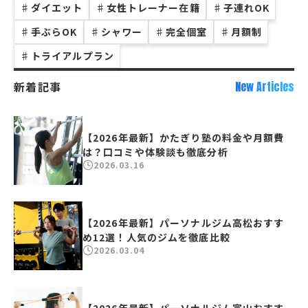
♯
ダイエット
♯
女性トレーナー在籍
♯
子連れOK
♯
手ぶらOK
♯
シャワー
♯
完全個室
♯
月額制
♯
トライアルプラン
新着記事
New Articles
【2026年最新】かたぎり塾の料金や月額費
は？口コミや体験談も徹底分析
2026.03.16
【2026年最新】パーソナルジム高松おすす
め12選！人気のジムを徹底比較
2026.03.04