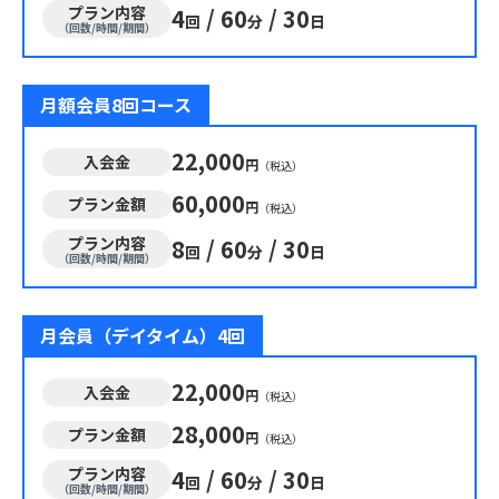
プラン内容
4
/
60
/
30
回
分
日
（回数/時間/期間）
月額会員8回コース
22,000
入会金
円
（税込）
60,000
プラン金額
円
（税込）
プラン内容
8
/
60
/
30
回
分
日
（回数/時間/期間）
月会員（デイタイム）4回
22,000
入会金
円
（税込）
28,000
プラン金額
円
（税込）
プラン内容
4
/
60
/
30
回
分
日
（回数/時間/期間）