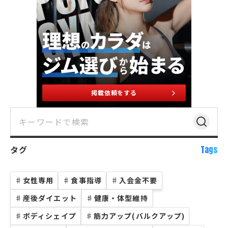
掲載依頼をする
タグ
Tags
♯
女性専用
♯
食事指導
♯
入会金不要
♯
産後ダイエット
♯
健康・体型維持
♯
ボディシェイプ
♯
筋力アップ(バルクアップ)