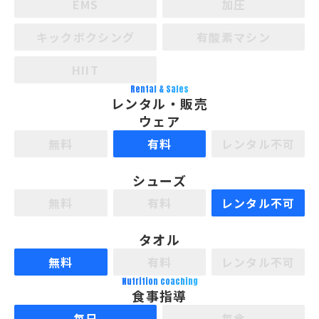
EMS
加圧
キックボクシング
有酸素マシン
HIIT
Rental & Sales
レンタル・販売
ウェア
無料
有料
レンタル不可
シューズ
無料
有料
レンタル不可
タオル
無料
有料
レンタル不可
Nutrition coaching
食事指導
毎日
毎食