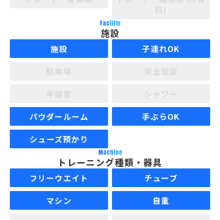
料)
Facility
施設
施設
子連れOK
駐車場
完全個室
半個室
シャワー
パウダールーム
手ぶらOK
シューズ預かり
Machine
トレーニング種類・器具
フリーウエイト
チューブ
マシン
自重