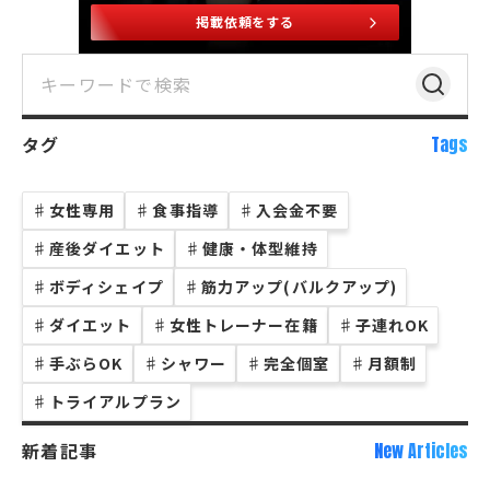
掲載依頼をする
タグ
Tags
♯
女性専用
♯
食事指導
♯
入会金不要
♯
産後ダイエット
♯
健康・体型維持
♯
ボディシェイプ
♯
筋力アップ(バルクアップ)
♯
ダイエット
♯
女性トレーナー在籍
♯
子連れOK
♯
手ぶらOK
♯
シャワー
♯
完全個室
♯
月額制
♯
トライアルプラン
新着記事
New Articles