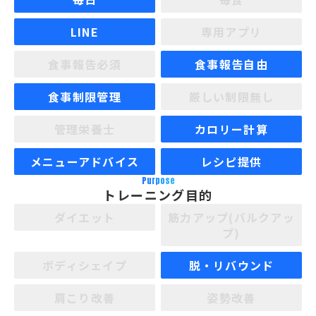
LINE
専用アプリ
食事報告必須
食事報告自由
食事制限管理
厳しい制限無し
管理栄養士
カロリー計算
メニューアドバイス
レシピ提供
Purpose
トレーニング目的
ダイエット
筋力アップ(バルクアッ
プ)
ボディシェイプ
脱・リバウンド
肩こり改善
姿勢改善