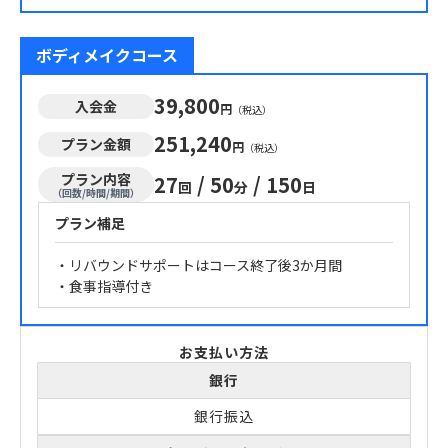
ボディメイクコース
39,800
入会金
円
（税込）
251,240
プラン金額
円
（税込）
プラン内容
27
/
50
/
150
回
分
日
（回数/時間/期間）
プラン補足
・リバウンドサポートはコース終了後3か月間
・食事指導付き
お支払い方法
銀行
銀行振込