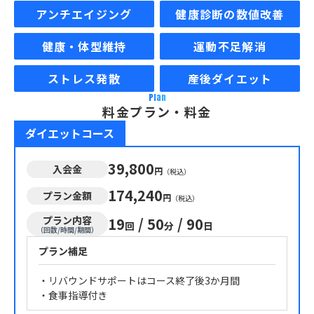
アンチエイジング
健康診断の数値改善
健康・体型維持
運動不足解消
ストレス発散
産後ダイエット
Plan
料金プラン・料金
ダイエットコース
39,800
入会金
円
（税込）
174,240
プラン金額
円
（税込）
プラン内容
19
/
50
/
90
回
分
日
（回数/時間/期間）
プラン補足
・リバウンドサポートはコース終了後3か月間
・食事指導付き