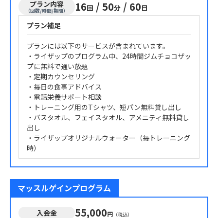
プラン内容
16
/
50
/
60
回
分
日
（回数/時間/期間）
プラン補足
プランには以下のサービスが含まれています。
・ライザップのプログラム中、24時間ジムチョコザッ
プに無料で通い放題
・定期カウンセリング
・毎日の食事アドバイス
・電話栄養サポート相談
・トレーニング用のTシャツ、短パン無料貸し出し
・バスタオル、フェイスタオル、アメニティ無料貸し
出し
・ライザップオリジナルウォーター（毎トレーニング
時）
マッスルゲインプログラム
55,000
入会金
円
（税込）