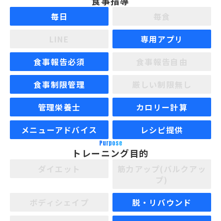
食事指導
毎日
毎食
LINE
専用アプリ
食事報告必須
食事報告自由
食事制限管理
厳しい制限無し
管理栄養士
カロリー計算
メニューアドバイス
レシピ提供
Purpose
トレーニング目的
ダイエット
筋力アップ(バルクアッ
プ)
ボディシェイプ
脱・リバウンド