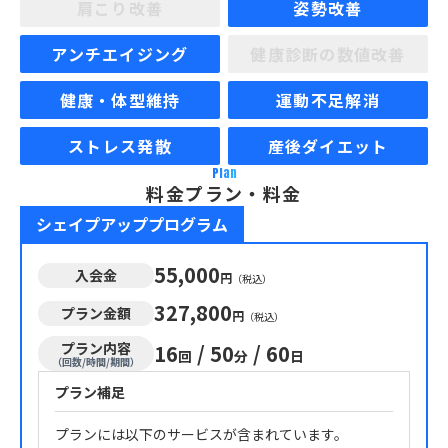
肩こり改善
姿勢改善
アンチエイジング
健康診断の数値改善
健康・体型維持
運動不足解消
ストレス発散
産後ダイエット
Plan
料金プラン・料金
シェイプアッププログラム
55,000
入会金
円
（税込）
327,800
プラン金額
円
（税込）
プラン内容
16
/
50
/
60
回
分
日
（回数/時間/期間）
プラン補足
プランには以下のサービスが含まれています。