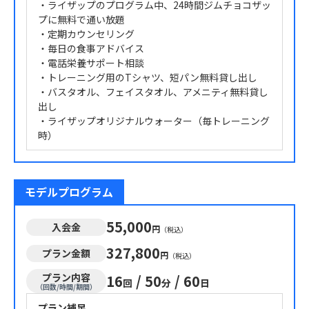
・ライザップのプログラム中、24時間ジムチョコザッ
プに無料で通い放題
・定期カウンセリング
・毎日の食事アドバイス
・電話栄養サポート相談
・トレーニング用のTシャツ、短パン無料貸し出し
・バスタオル、フェイスタオル、アメニティ無料貸し
出し
・ライザップオリジナルウォーター（毎トレーニング
時）
モデルプログラム
55,000
入会金
円
（税込）
327,800
プラン金額
円
（税込）
プラン内容
16
/
50
/
60
回
分
日
（回数/時間/期間）
プラン補足