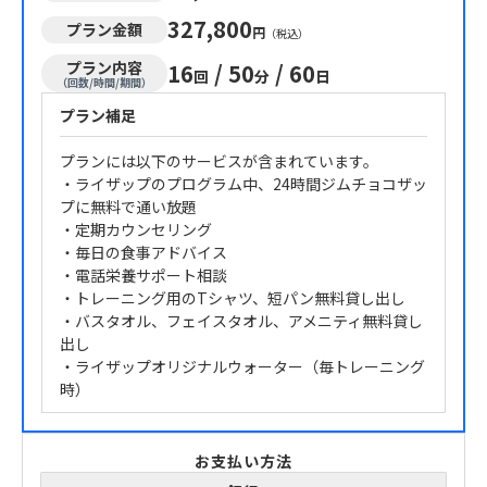
327,800
プラン金額
円
（税込）
プラン内容
16
/
50
/
60
回
分
日
（回数/時間/期間）
プラン補足
プランには以下のサービスが含まれています。
・ライザップのプログラム中、24時間ジムチョコザッ
プに無料で通い放題
・定期カウンセリング
・毎日の食事アドバイス
・電話栄養サポート相談
・トレーニング用のTシャツ、短パン無料貸し出し
・バスタオル、フェイスタオル、アメニティ無料貸し
出し
・ライザップオリジナルウォーター（毎トレーニング
時）
お支払い方法