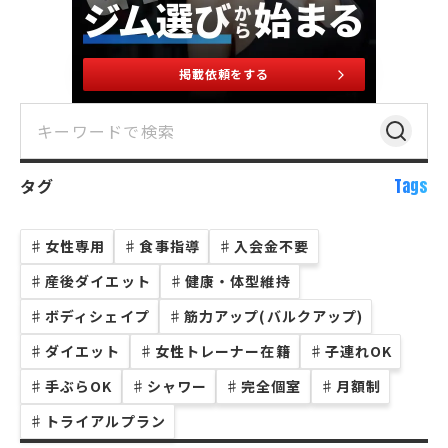
掲載依頼をする
タグ
Tags
♯
女性専用
♯
食事指導
♯
入会金不要
♯
産後ダイエット
♯
健康・体型維持
♯
ボディシェイプ
♯
筋力アップ(バルクアップ)
♯
ダイエット
♯
女性トレーナー在籍
♯
子連れOK
♯
手ぶらOK
♯
シャワー
♯
完全個室
♯
月額制
♯
トライアルプラン