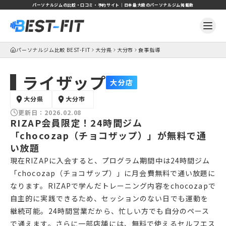
パーソナルジムの比較・口コミ・予約サイト｜日本最大級のパーソナルジム掲載数
パーソナルジム比較 BEST-FIT
大分県
大分市
食事指導
ライザップ
大分店
大分県
大分市
更新日：
2026.02.08
RIZAP会員限定！24時間ジム
「chocozap（チョコザップ）」が無料で通
い放題
現在RIZAPに入会すると、プログラム期間中は24時間ジム
「chocozap（チョコザップ）」に月会費無料で通い放題に
なります。RIZAPで学んだトレーニング内容をchocozapで
自主的に実践できるため、セッションのない日でも運動を
継続可能。24時間営業だから、忙しい方でも自分のペース
で通えます。さらに一部店舗には、無料で使えるセルフエス