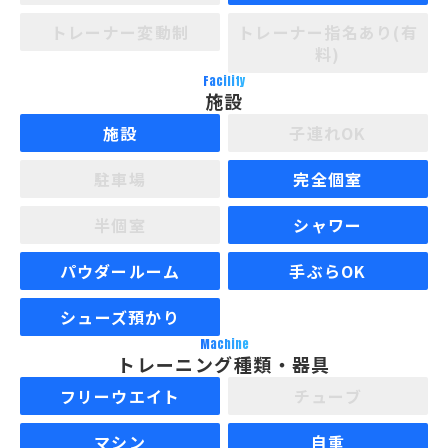
トレーナー変動制
トレーナー指名あり(有
料)
Facility
施設
施設
子連れOK
駐車場
完全個室
半個室
シャワー
パウダールーム
手ぶらOK
シューズ預かり
Machine
トレーニング種類・器具
フリーウエイト
チューブ
マシン
自重