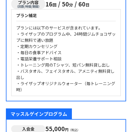
プラン内容
16
/
50
/
60
回
分
日
（回数/時間/期間）
プラン補足
プランには以下のサービスが含まれています。
・ライザップのプログラム中、24時間ジムチョコザッ
プに無料で通い放題
・定期カウンセリング
・毎日の食事アドバイス
・電話栄養サポート相談
・トレーニング用のTシャツ、短パン無料貸し出し
・バスタオル、フェイスタオル、アメニティ無料貸し
出し
・ライザップオリジナルウォーター（毎トレーニング
時）
マッスルゲインプログラム
55,000
入会金
円
（税込）