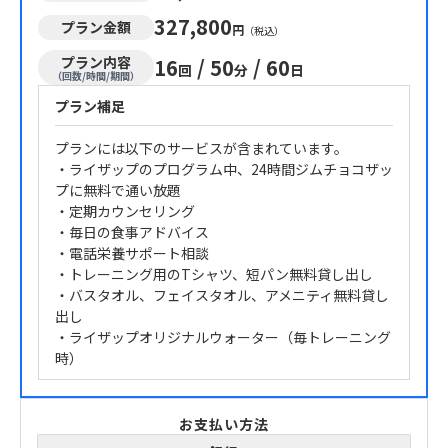
327,800
プラン金額
円
（税込）
プラン内容
16
/
50
/
60
回
分
日
（回数/時間/期間）
プラン補足
プランには以下のサービスが含まれています。
・ライザップのプログラム中、24時間ジムチョコザッ
プに無料で通い放題
・定期カウンセリング
・毎日の食事アドバイス
・電話栄養サポート相談
・トレーニング用のTシャツ、短パン無料貸し出し
・バスタオル、フェイスタオル、アメニティ無料貸し
出し
・ライザップオリジナルウォーター（毎トレーニング
時）
お支払い方法