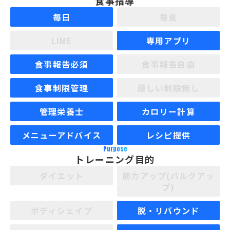
食事指導
毎日
毎食
LINE
専用アプリ
食事報告必須
食事報告自由
食事制限管理
厳しい制限無し
管理栄養士
カロリー計算
メニューアドバイス
レシピ提供
Purpose
トレーニング目的
ダイエット
筋力アップ(バルクアッ
プ)
ボディシェイプ
脱・リバウンド