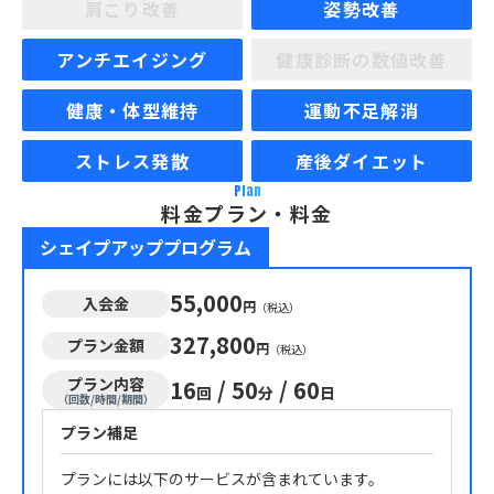
肩こり改善
姿勢改善
アンチエイジング
健康診断の数値改善
健康・体型維持
運動不足解消
ストレス発散
産後ダイエット
Plan
料金プラン・料金
シェイプアッププログラム
55,000
入会金
円
（税込）
327,800
プラン金額
円
（税込）
プラン内容
16
/
50
/
60
回
分
日
（回数/時間/期間）
プラン補足
プランには以下のサービスが含まれています。