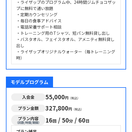
・ライザップのプログラム中、24時間ジムチョコザッ
プに無料で通い放題
・定期カウンセリング
・毎日の食事アドバイス
・電話栄養サポート相談
・トレーニング用のTシャツ、短パン無料貸し出し
・バスタオル、フェイスタオル、アメニティ無料貸し
出し
・ライザップオリジナルウォーター（毎トレーニング
時）
モデルプログラム
55,000
入会金
円
（税込）
327,800
プラン金額
円
（税込）
プラン内容
16
/
50
/
60
回
分
日
（回数/時間/期間）
プラン補足