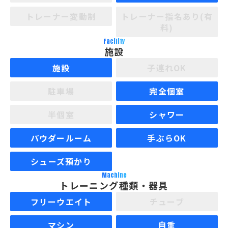
トレーナー変動制
トレーナー指名あり(有
料)
Facility
施設
施設
子連れOK
駐車場
完全個室
半個室
シャワー
パウダールーム
手ぶらOK
シューズ預かり
Machine
トレーニング種類・器具
フリーウエイト
チューブ
マシン
自重