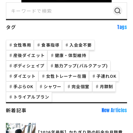
タグ
Tags
♯
女性専用
♯
食事指導
♯
入会金不要
♯
産後ダイエット
♯
健康・体型維持
♯
ボディシェイプ
♯
筋力アップ(バルクアップ)
♯
ダイエット
♯
女性トレーナー在籍
♯
子連れOK
♯
手ぶらOK
♯
シャワー
♯
完全個室
♯
月額制
♯
トライアルプラン
新着記事
New Articles
【2026年最新】かたぎり塾の料金や月額費