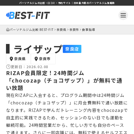
パーソナルジムの比較・口コミ・予約サイト｜日本最大級のパーソナルジム掲載数
パーソナルジム比較 BEST-FIT
奈良県
奈良市
食事指導
ライザップ
奈良店
奈良県
奈良市
更新日：
2026.02.08
RIZAP会員限定！24時間ジム
「chocozap（チョコザップ）」が無料で通
い放題
現在RIZAPに入会すると、プログラム期間中は24時間ジム
「chocozap（チョコザップ）」に月会費無料で通い放題に
なります。RIZAPで学んだトレーニング内容をchocozapで
自主的に実践できるため、セッションのない日でも運動を
継続可能。24時間営業だから、忙しい方でも自分のペース
で通えます。さらに一部店舗には、無料で使えるセルフエス