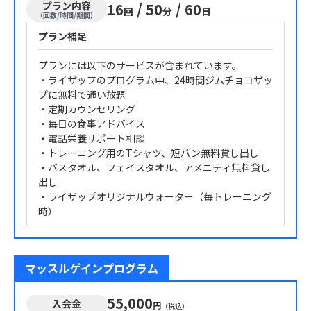
プラン内容
16
/
50
/
60
回
分
日
（回数/時間/期間）
プラン補足
プランには以下のサービスが含まれています。
・ライザップのプログラム中、24時間ジムチョコザッ
プに無料で通い放題
・定期カウンセリング
・毎日の食事アドバイス
・電話栄養サポート相談
・トレーニング用のTシャツ、短パン無料貸し出し
・バスタオル、フェイスタオル、アメニティ無料貸し
出し
・ライザップオリジナルウォーター（毎トレーニング
時）
マッスルゲインプログラム
55,000
入会金
円
（税込）