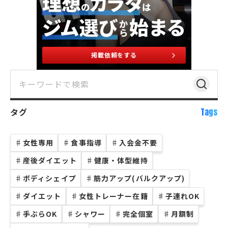
掲載依頼をする
タグ
Tags
♯
女性専用
♯
食事指導
♯
入会金不要
♯
産後ダイエット
♯
健康・体型維持
♯
ボディシェイプ
♯
筋力アップ(バルクアップ)
♯
ダイエット
♯
女性トレーナー在籍
♯
子連れOK
♯
手ぶらOK
♯
シャワー
♯
完全個室
♯
月額制