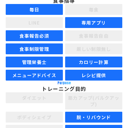
食事指導
毎日
毎食
LINE
専用アプリ
食事報告必須
食事報告自由
食事制限管理
厳しい制限無し
管理栄養士
カロリー計算
メニューアドバイス
レシピ提供
Purpose
トレーニング目的
ダイエット
筋力アップ(バルクアッ
プ)
ボディシェイプ
脱・リバウンド