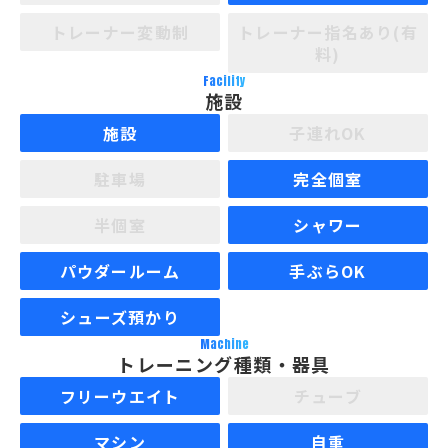
トレーナー変動制
トレーナー指名あり(有
料)
Facility
施設
施設
子連れOK
駐車場
完全個室
半個室
シャワー
パウダールーム
手ぶらOK
シューズ預かり
Machine
トレーニング種類・器具
フリーウエイト
チューブ
マシン
自重