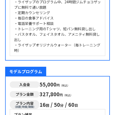
・ライザップのプログラム中、24時間ジムチョコザッ
プに無料で通い放題
・定期カウンセリング
・毎日の食事アドバイス
・電話栄養サポート相談
・トレーニング用のTシャツ、短パン無料貸し出し
・バスタオル、フェイスタオル、アメニティ無料貸し
出し
・ライザップオリジナルウォーター（毎トレーニング
時）
モデルプログラム
55,000
入会金
円
（税込）
327,800
プラン金額
円
（税込）
プラン内容
16
/
50
/
60
回
分
日
（回数/時間/期間）
プラン補足