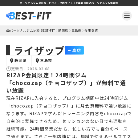
パーソナルジムの比較・口コミ・予約サイト｜日本最大級のパーソナルジム掲載数
パーソナルジム比較 BEST-FIT
静岡県
三島市
食事指導
ライザップ
三島店
静岡県
三島市
更新日：
2026.02.08
RIZAP会員限定！24時間ジム
「chocozap（チョコザップ）」が無料で通
い放題
現在RIZAPに入会すると、プログラム期間中は24時間ジム
「chocozap（チョコザップ）」に月会費無料で通い放題に
なります。RIZAPで学んだトレーニング内容をchocozapで
自主的に実践できるため、セッションのない日でも運動を
継続可能。24時間営業だから、忙しい方でも自分のペース
で通えます。さらに一部店舗には、無料で使えるセルフエス