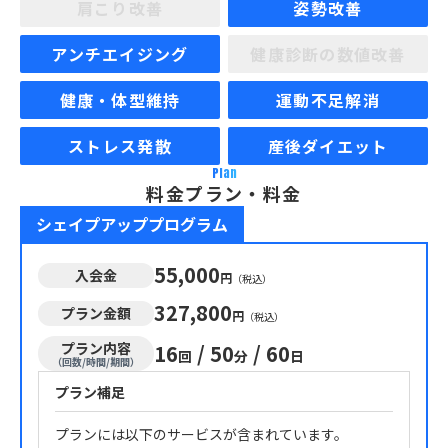
肩こり改善
姿勢改善
アンチエイジング
健康診断の数値改善
健康・体型維持
運動不足解消
ストレス発散
産後ダイエット
Plan
料金プラン・料金
シェイプアッププログラム
55,000
入会金
円
（税込）
327,800
プラン金額
円
（税込）
プラン内容
16
/
50
/
60
回
分
日
（回数/時間/期間）
プラン補足
プランには以下のサービスが含まれています。