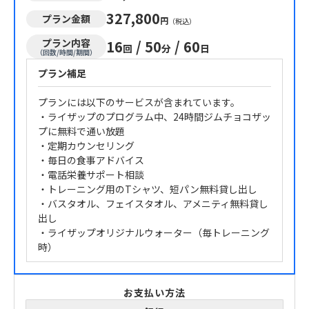
327,800
プラン金額
円
（税込）
プラン内容
16
/
50
/
60
回
分
日
（回数/時間/期間）
プラン補足
プランには以下のサービスが含まれています。
・ライザップのプログラム中、24時間ジムチョコザッ
プに無料で通い放題
・定期カウンセリング
・毎日の食事アドバイス
・電話栄養サポート相談
・トレーニング用のTシャツ、短パン無料貸し出し
・バスタオル、フェイスタオル、アメニティ無料貸し
出し
・ライザップオリジナルウォーター（毎トレーニング
時）
お支払い方法