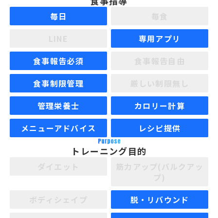
食事指導
毎日
毎食
LINE
専用アプリ
食事報告必須
食事報告自由
食事制限管理
厳しい制限無し
管理栄養士
カロリー計算
メニューアドバイス
レシピ提供
Purpose
トレーニング目的
ダイエット
筋力アップ(バルクアッ
プ)
ボディシェイプ
脱・リバウンド