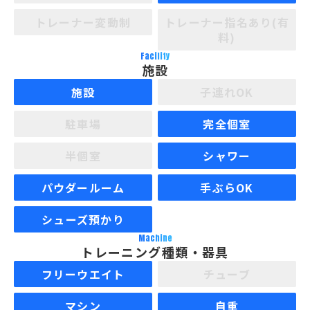
トレーナー変動制
トレーナー指名あり(有
料)
Facility
施設
施設
子連れOK
駐車場
完全個室
半個室
シャワー
パウダールーム
手ぶらOK
シューズ預かり
Machine
トレーニング種類・器具
フリーウエイト
チューブ
マシン
自重