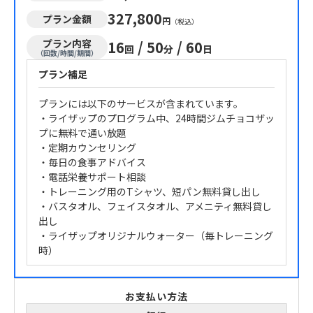
327,800
プラン金額
円
（税込）
プラン内容
16
/
50
/
60
回
分
日
（回数/時間/期間）
プラン補足
プランには以下のサービスが含まれています。
・ライザップのプログラム中、24時間ジムチョコザッ
プに無料で通い放題
・定期カウンセリング
・毎日の食事アドバイス
・電話栄養サポート相談
・トレーニング用のTシャツ、短パン無料貸し出し
・バスタオル、フェイスタオル、アメニティ無料貸し
出し
・ライザップオリジナルウォーター（毎トレーニング
時）
お支払い方法