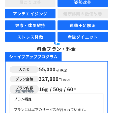
肩こり改善
姿勢改善
アンチエイジング
健康診断の数値改善
健康・体型維持
運動不足解消
ストレス発散
産後ダイエット
Plan
料金プラン・料金
シェイプアッププログラム
55,000
入会金
円
（税込）
327,800
プラン金額
円
（税込）
プラン内容
16
/
50
/
60
回
分
日
（回数/時間/期間）
プラン補足
プランには以下のサービスが含まれています。