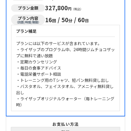
327,800
プラン金額
円
（税込）
プラン内容
16
/
50
/
60
回
分
日
（回数/時間/期間）
プラン補足
プランには以下のサービスが含まれています。
・ライザップのプログラム中、24時間ジムチョコザッ
プに無料で通い放題
・定期カウンセリング
・毎日の食事アドバイス
・電話栄養サポート相談
・トレーニング用のTシャツ、短パン無料貸し出し
・バスタオル、フェイスタオル、アメニティ無料貸し
出し
・ライザップオリジナルウォーター（毎トレーニング
時）
お支払い方法