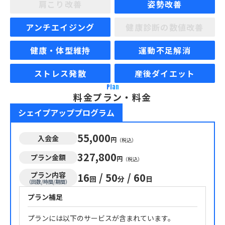
肩こり改善
姿勢改善
アンチエイジング
健康診断の数値改善
健康・体型維持
運動不足解消
ストレス発散
産後ダイエット
Plan
料金プラン・料金
シェイプアッププログラム
55,000
入会金
円
（税込）
327,800
プラン金額
円
（税込）
プラン内容
16
/
50
/
60
回
分
日
（回数/時間/期間）
プラン補足
プランには以下のサービスが含まれています。