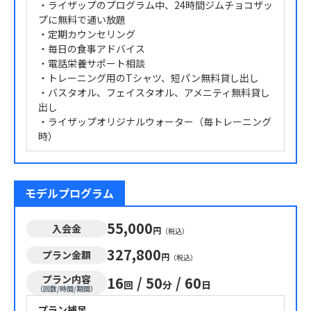
・ライザップのプログラム中、24時間ジムチョコザッ
プに無料で通い放題
・定期カウンセリング
・毎日の食事アドバイス
・電話栄養サポート相談
・トレーニング用のTシャツ、短パン無料貸し出し
・バスタオル、フェイスタオル、アメニティ無料貸し
出し
・ライザップオリジナルウォーター（毎トレーニング
時）
モデルプログラム
55,000
入会金
円
（税込）
327,800
プラン金額
円
（税込）
プラン内容
16
/
50
/
60
回
分
日
（回数/時間/期間）
プラン補足