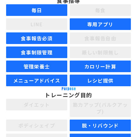
食事指導
毎日
毎食
LINE
専用アプリ
食事報告必須
食事報告自由
食事制限管理
厳しい制限無し
管理栄養士
カロリー計算
メニューアドバイス
レシピ提供
Purpose
トレーニング目的
ダイエット
筋力アップ(バルクアッ
プ)
ボディシェイプ
脱・リバウンド