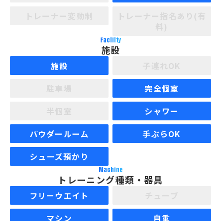
トレーナー変動制
トレーナー指名あり(有
料)
Facility
施設
施設
子連れOK
駐車場
完全個室
半個室
シャワー
パウダールーム
手ぶらOK
シューズ預かり
Machine
トレーニング種類・器具
フリーウエイト
チューブ
マシン
自重