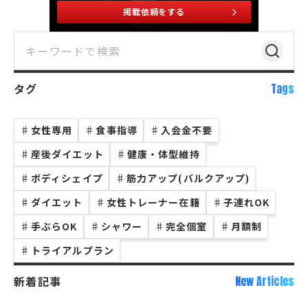
掲載依頼をする
タグ
Tags
♯
女性専用
♯
食事指導
♯
入会金不要
♯
産後ダイエット
♯
健康・体型維持
♯
ボディシェイプ
♯
筋力アップ(バルクアップ)
♯
ダイエット
♯
女性トレーナー在籍
♯
子連れOK
♯
手ぶらOK
♯
シャワー
♯
完全個室
♯
月額制
♯
トライアルプラン
新着記事
New Articles