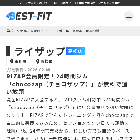
パーソナルジムの比較・口コミ・予約サイト｜日本最大級のパーソナルジム掲載数
パーソナルジム比較 BEST-FIT
香川県
高松市
食事指導
ライザップ
高松店
香川県
高松市
更新日：
2026.02.08
RIZAP会員限定！24時間ジム
「chocozap（チョコザップ）」が無料で通
い放題
現在RIZAPに入会すると、プログラム期間中は24時間ジム
「chocozap（チョコザップ）」に月会費無料で通い放題に
なります。RIZAPで学んだトレーニング内容をchocozapで
自主的に実践できるため、セッションのない日でも運動を
継続可能。24時間営業だから、忙しい方でも自分のペース
で通えます。さらに一部店舗には、無料で使えるセルフエス