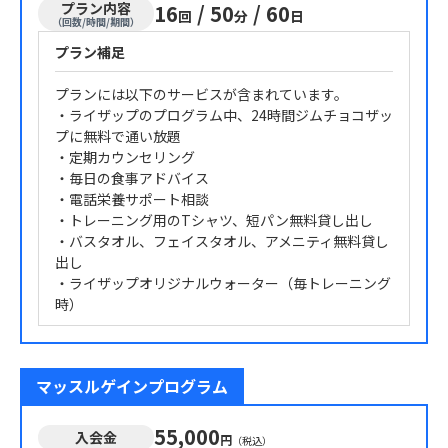
プラン内容
16
/
50
/
60
回
分
日
（回数/時間/期間）
プラン補足
プランには以下のサービスが含まれています。
・ライザップのプログラム中、24時間ジムチョコザッ
プに無料で通い放題
・定期カウンセリング
・毎日の食事アドバイス
・電話栄養サポート相談
・トレーニング用のTシャツ、短パン無料貸し出し
・バスタオル、フェイスタオル、アメニティ無料貸し
出し
・ライザップオリジナルウォーター（毎トレーニング
時）
マッスルゲインプログラム
55,000
入会金
円
（税込）