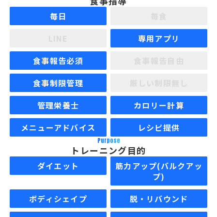
食事指導
毎日
毎食
LINE
専用アプリ
食事報告必須
食事報告自由
食事制限管理
厳しい制限無し
管理栄養士
カロリー計算
メニューアドバイス
レシピ提供
Purpose
トレーニング目的
ダイエット
筋力アップ(バルクアッ
プ)
ボディシェイプ
脱・リバウンド