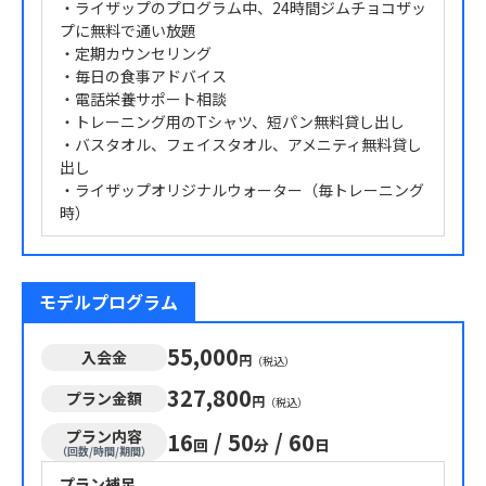
・ライザップのプログラム中、24時間ジムチョコザッ
プに無料で通い放題
・定期カウンセリング
・毎日の食事アドバイス
・電話栄養サポート相談
・トレーニング用のTシャツ、短パン無料貸し出し
・バスタオル、フェイスタオル、アメニティ無料貸し
出し
・ライザップオリジナルウォーター（毎トレーニング
時）
モデルプログラム
55,000
入会金
円
（税込）
327,800
プラン金額
円
（税込）
プラン内容
16
/
50
/
60
回
分
日
（回数/時間/期間）
プラン補足