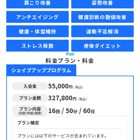
肩こり改善
姿勢改善
アンチエイジング
健康診断の数値改善
健康・体型維持
運動不足解消
ストレス発散
産後ダイエット
Plan
料金プラン・料金
シェイプアッププログラム
55,000
入会金
円
（税込）
327,800
プラン金額
円
（税込）
プラン内容
16
/
50
/
60
回
分
日
（回数/時間/期間）
プラン補足
プランには以下のサービスが含まれています。