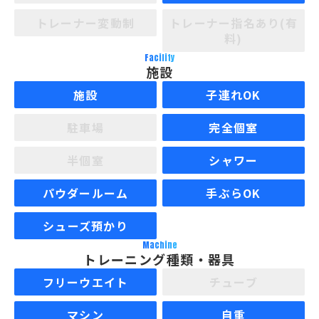
トレーナー変動制
トレーナー指名あり(有
料)
Facility
施設
施設
子連れOK
駐車場
完全個室
半個室
シャワー
パウダールーム
手ぶらOK
シューズ預かり
Machine
トレーニング種類・器具
フリーウエイト
チューブ
マシン
自重