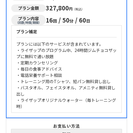
327,800
プラン金額
円
（税込）
プラン内容
16
/
50
/
60
回
分
日
（回数/時間/期間）
プラン補足
プランには以下のサービスが含まれています。
・ライザップのプログラム中、24時間ジムチョコザッ
プに無料で通い放題
・定期カウンセリング
・毎日の食事アドバイス
・電話栄養サポート相談
・トレーニング用のTシャツ、短パン無料貸し出し
・バスタオル、フェイスタオル、アメニティ無料貸し
出し
・ライザップオリジナルウォーター（毎トレーニング
時）
お支払い方法