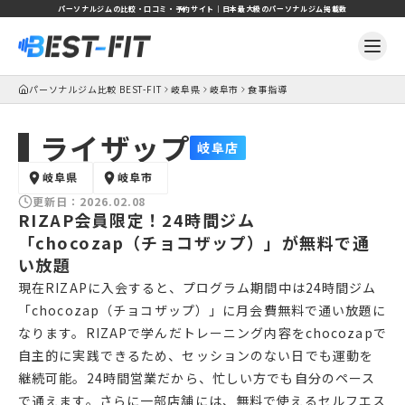
パーソナルジムの比較・口コミ・予約サイト｜日本最大級のパーソナルジム掲載数
パーソナルジム比較 BEST-FIT
岐阜県
岐阜市
食事指導
ライザップ
岐阜店
岐阜県
岐阜市
更新日：
2026.02.08
RIZAP会員限定！24時間ジム
「chocozap（チョコザップ）」が無料で通
い放題
現在RIZAPに入会すると、プログラム期間中は24時間ジム
「chocozap（チョコザップ）」に月会費無料で通い放題に
なります。RIZAPで学んだトレーニング内容をchocozapで
自主的に実践できるため、セッションのない日でも運動を
継続可能。24時間営業だから、忙しい方でも自分のペース
で通えます。さらに一部店舗には、無料で使えるセルフエス