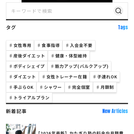
タグ
Tags
♯
女性専用
♯
食事指導
♯
入会金不要
♯
産後ダイエット
♯
健康・体型維持
♯
ボディシェイプ
♯
筋力アップ(バルクアップ)
♯
ダイエット
♯
女性トレーナー在籍
♯
子連れOK
♯
手ぶらOK
♯
シャワー
♯
完全個室
♯
月額制
♯
トライアルプラン
新着記事
New Articles
【2026年最新】かたぎり塾の料金や月額費