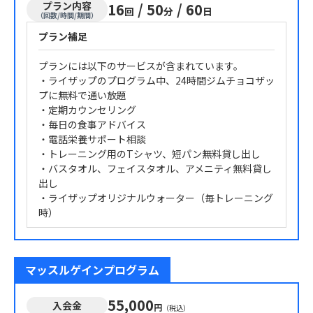
プラン内容
16
/
50
/
60
回
分
日
（回数/時間/期間）
プラン補足
プランには以下のサービスが含まれています。
・ライザップのプログラム中、24時間ジムチョコザッ
プに無料で通い放題
・定期カウンセリング
・毎日の食事アドバイス
・電話栄養サポート相談
・トレーニング用のTシャツ、短パン無料貸し出し
・バスタオル、フェイスタオル、アメニティ無料貸し
出し
・ライザップオリジナルウォーター（毎トレーニング
時）
マッスルゲインプログラム
55,000
入会金
円
（税込）