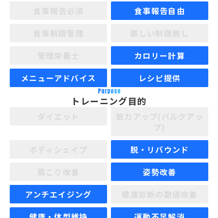
食事報告必須
食事報告自由
食事制限管理
厳しい制限無し
管理栄養士
カロリー計算
メニューアドバイス
レシピ提供
Purpose
トレーニング目的
ダイエット
筋力アップ(バルクアッ
プ)
ボディシェイプ
脱・リバウンド
肩こり改善
姿勢改善
アンチエイジング
健康診断の数値改善
健康・体型維持
運動不足解消