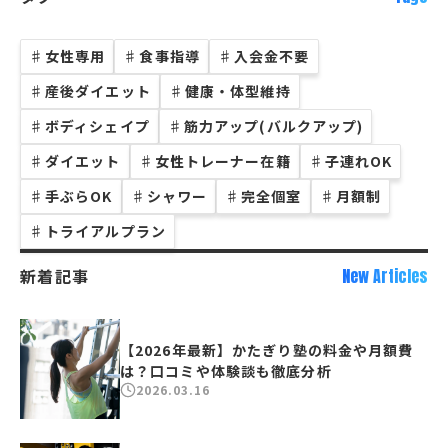
♯
女性専用
♯
食事指導
♯
入会金不要
♯
産後ダイエット
♯
健康・体型維持
♯
ボディシェイプ
♯
筋力アップ(バルクアップ)
♯
ダイエット
♯
女性トレーナー在籍
♯
子連れOK
♯
手ぶらOK
♯
シャワー
♯
完全個室
♯
月額制
♯
トライアルプラン
新着記事
New Articles
【2026年最新】かたぎり塾の料金や月額費
は？口コミや体験談も徹底分析
2026.03.16