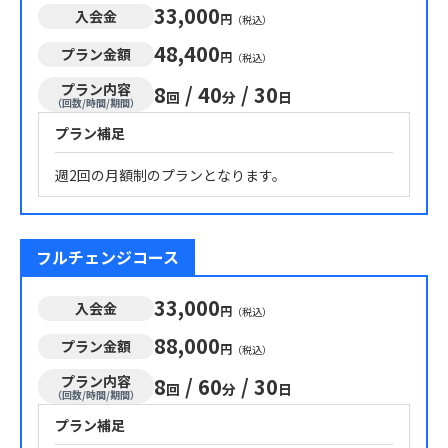
33,000
入会金
円
（税込）
48,400
プラン金額
円
（税込）
プラン内容
8
/
40
/
30
回
分
日
（回数/時間/期間）
プラン補足
週2回の月額制のプランとなります。
フルチェンジコース
33,000
入会金
円
（税込）
88,000
プラン金額
円
（税込）
プラン内容
8
/
60
/
30
回
分
日
（回数/時間/期間）
プラン補足