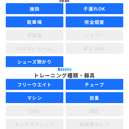
施設
子連れOK
駐車場
完全個室
半個室
シャワー
パウダールーム
手ぶらOK
シューズ預かり
Machine
トレーニング種類・器具
フリーウエイト
チューブ
マシン
自重
EMS
加圧
キックボクシング
有酸素マシン