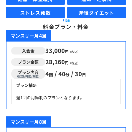
ストレス発散
産後ダイエット
Plan
料金プラン・料金
マンスリー月4回
33,000
入会金
円
（税込）
28,160
プラン金額
円
（税込）
プラン内容
4
/
40
/
30
回
分
日
（回数/時間/期間）
プラン補足
週1回の月額制のプランとなります。
マンスリー月8回