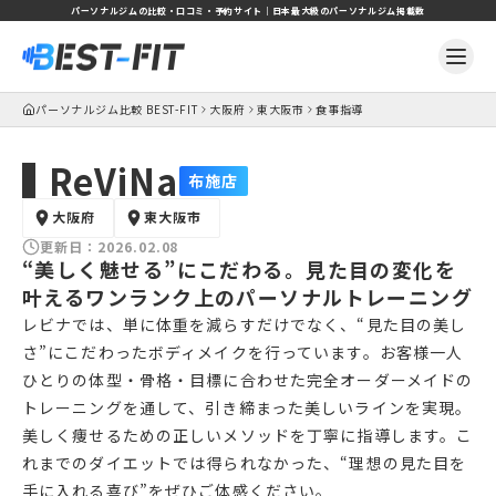
パーソナルジムの比較・口コミ・予約サイト｜日本最大級のパーソナルジム掲載数
パーソナルジム比較 BEST-FIT
大阪府
東大阪市
食事指導
ReViNa
布施店
大阪府
東大阪市
更新日：
2026.02.08
“美しく魅せる”にこだわる。見た目の変化を
叶えるワンランク上のパーソナルトレーニング
レビナでは、単に体重を減らすだけでなく、“見た目の美し
さ”にこだわったボディメイクを行っています。お客様一人
ひとりの体型・骨格・目標に合わせた完全オーダーメイドの
トレーニングを通して、引き締まった美しいラインを実現。
美しく痩せるための正しいメソッドを丁寧に指導します。こ
れまでのダイエットでは得られなかった、“理想の見た目を
手に入れる喜び”をぜひご体感ください。