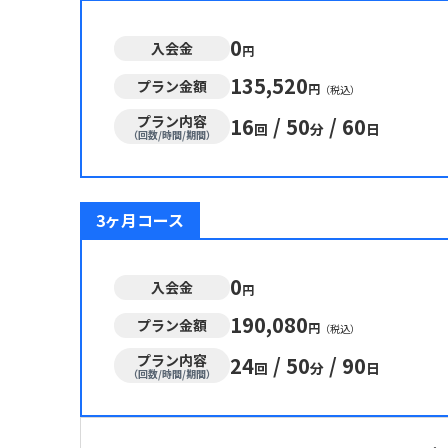
0
入会金
円
135,520
プラン金額
円
（税込）
プラン内容
16
/
50
/
60
回
分
日
（回数/時間/期間）
3ヶ月コース
0
入会金
円
190,080
プラン金額
円
（税込）
プラン内容
24
/
50
/
90
回
分
日
（回数/時間/期間）