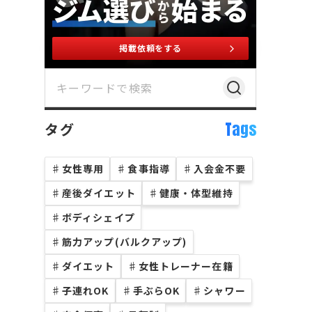
掲載依頼をする
Tags
タグ
♯
女性専用
♯
食事指導
♯
入会金不要
♯
産後ダイエット
♯
健康・体型維持
♯
ボディシェイプ
♯
筋力アップ(バルクアップ)
♯
ダイエット
♯
女性トレーナー在籍
♯
子連れOK
♯
手ぶらOK
♯
シャワー