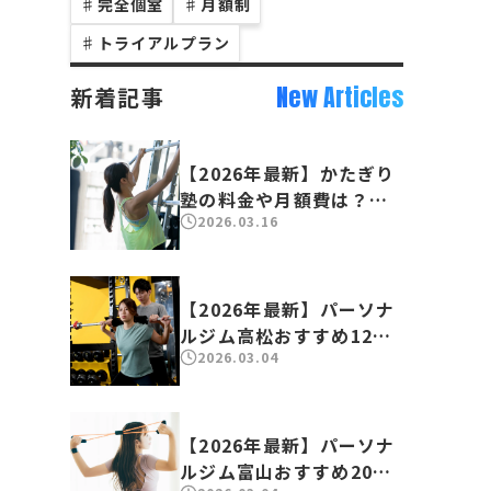
♯
完全個室
♯
月額制
♯
トライアルプラン
New Articles
新着記事
【2026年最新】かたぎり
塾の料金や月額費は？口
2026.03.16
コミや体験談も徹底分析
【2026年最新】パーソナ
ルジム高松おすすめ12
2026.03.04
選！人気のジムを徹底比
較
【2026年最新】パーソナ
ルジム富山おすすめ20