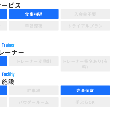
サービス
食事指導
入会金不要
ー
早朝深夜
トライアルプラン
Trainer
レーナー
制
トレーナー変動制
トレーナー指名あり(有
料)
Facility
施設
駐車場
完全個室
パウダールーム
手ぶらOK