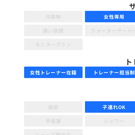
月額制
女性専用
通い放題
ウォーターサーバ
モニタープラン
ト
女性トレーナー在籍
トレーナー担当
施設
子連れOK
半個室
シャワー
シューズ預かり