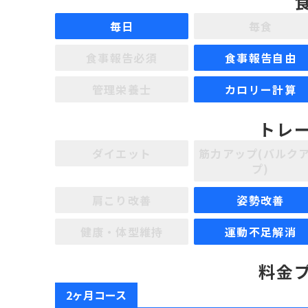
毎日
毎食
食事報告必須
食事報告自由
管理栄養士
カロリー計算
トレ
ダイエット
筋力アップ(バルク
プ)
肩こり改善
姿勢改善
健康・体型維持
運動不足解消
料金
2ヶ月コース