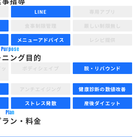
食事指導
LINE
専用アプリ
食事制限管理
厳しい制限無し
メニューアドバイス
レシピ提供
Purpose
ーニング目的
アッ
ボディシェイプ
脱・リバウンド
アンチエイジング
健康診断の数値改善
ストレス発散
産後ダイエット
Plan
プラン・料金