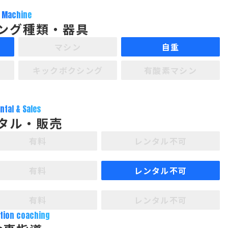
Machine
ング種類・器具
マシン
自重
キックボクシング
有酸素マシン
ntal & Sales
タル・販売
有料
レンタル不可
有料
レンタル不可
有料
レンタル不可
ition coaching