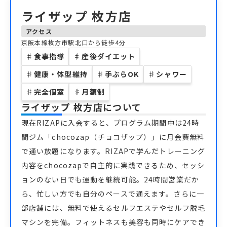
ライザップ 枚方店
アクセス
京阪本線枚方市駅北口から徒歩4分
♯
食事指導
♯
産後ダイエット
♯
健康・体型維持
♯
手ぶらOK
♯
シャワー
♯
完全個室
♯
月額制
ライザップ 枚方店
について
現在RIZAPに入会すると、プログラム期間中は24時
間ジム「chocozap（チョコザップ）」に月会費無料
で通い放題になります。RIZAPで学んだトレーニング
内容をchocozapで自主的に実践できるため、セッシ
ョンのない日でも運動を継続可能。24時間営業だか
ら、忙しい方でも自分のペースで通えます。さらに一
部店舗には、無料で使えるセルフエステやセルフ脱毛
マシンを完備。フィットネスも美容も同時にケアでき