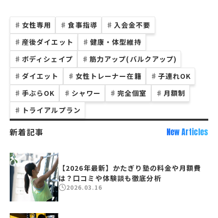
♯
女性専用
♯
食事指導
♯
入会金不要
♯
産後ダイエット
♯
健康・体型維持
♯
ボディシェイプ
♯
筋力アップ(バルクアップ)
♯
ダイエット
♯
女性トレーナー在籍
♯
子連れOK
♯
手ぶらOK
♯
シャワー
♯
完全個室
♯
月額制
♯
トライアルプラン
新着記事
New Articles
【2026年最新】かたぎり塾の料金や月額費
は？口コミや体験談も徹底分析
2026.03.16