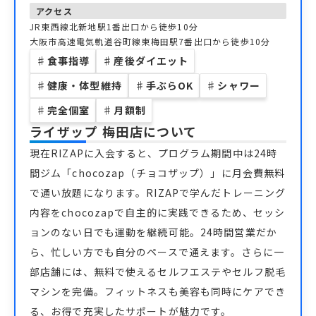
アクセス
JR東西線北新地駅1番出口から徒歩10分
大阪市高速電気軌道谷町線東梅田駅7番出口から徒歩10分
♯
食事指導
♯
産後ダイエット
♯
健康・体型維持
♯
手ぶらOK
♯
シャワー
♯
完全個室
♯
月額制
ライザップ 梅田店
について
現在RIZAPに入会すると、プログラム期間中は24時
間ジム「chocozap（チョコザップ）」に月会費無料
で通い放題になります。RIZAPで学んだトレーニング
内容をchocozapで自主的に実践できるため、セッシ
ョンのない日でも運動を継続可能。24時間営業だか
ら、忙しい方でも自分のペースで通えます。さらに一
部店舗には、無料で使えるセルフエステやセルフ脱毛
マシンを完備。フィットネスも美容も同時にケアでき
る、お得で充実したサポートが魅力です。