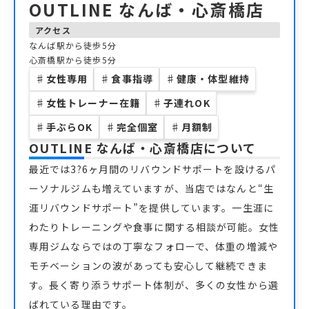
OUTLINE なんば・心斎橋店
アクセス
なんば駅から徒歩5分
心斎橋駅から徒歩5分
♯
女性専用
♯
食事指導
♯
健康・体型維持
♯
女性トレーナー在籍
♯
子連れOK
♯
手ぶらOK
♯
完全個室
♯
月額制
OUTLINE なんば・心斎橋店
について
最近では3?6ヶ月間のリバウンドサポートを設けるパ
ーソナルジムも増えていますが、当店ではなんと“生
涯リバウンドサポート”を提供しています。一生涯に
わたりトレーニングや食事に関する相談が可能。女性
専用ジムならではの丁寧なフォローで、体重の増減や
モチベーションの波があっても安心して継続できま
す。長く寄り添うサポート体制が、多くの女性から選
ばれている理由です。