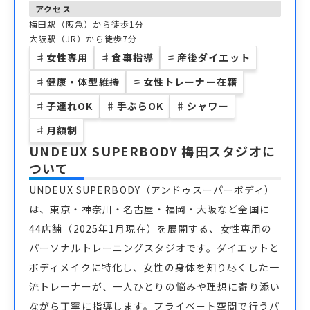
アクセス
梅田駅（阪急）から徒歩1分
大阪駅（JR）から徒歩7分
♯
女性専用
♯
食事指導
♯
産後ダイエット
♯
健康・体型維持
♯
女性トレーナー在籍
♯
子連れOK
♯
手ぶらOK
♯
シャワー
♯
月額制
UNDEUX SUPERBODY 梅田スタジオ
に
ついて
UNDEUX SUPERBODY（アンドゥスーパーボディ）
は、東京・神奈川・名古屋・福岡・大阪など全国に
44店舗（2025年1月現在）を展開する、女性専用の
パーソナルトレーニングスタジオです。ダイエットと
ボディメイクに特化し、女性の身体を知り尽くした一
流トレーナーが、一人ひとりの悩みや理想に寄り添い
ながら丁寧に指導します。プライベート空間で行うパ