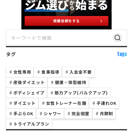
掲載依頼をする
タグ
Tags
♯
女性専用
♯
食事指導
♯
入会金不要
♯
産後ダイエット
♯
健康・体型維持
♯
ボディシェイプ
♯
筋力アップ(バルクアップ)
♯
ダイエット
♯
女性トレーナー在籍
♯
子連れOK
♯
手ぶらOK
♯
シャワー
♯
完全個室
♯
月額制
♯
トライアルプラン