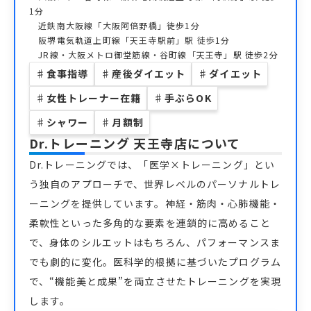
1分
近鉄南大阪線「大阪阿倍野橋」徒歩1分
阪堺電気軌道上町線「天王寺駅前」駅 徒歩1分
JR線・大阪メトロ御堂筋線・谷町線「天王寺」駅 徒歩2分
♯
食事指導
♯
産後ダイエット
♯
ダイエット
♯
女性トレーナー在籍
♯
手ぶらOK
♯
シャワー
♯
月額制
Dr.トレーニング 天王寺店
について
Dr.トレーニングでは、「医学×トレーニング」とい
う独自のアプローチで、世界レベルのパーソナルトレ
ーニングを提供しています。神経・筋肉・心肺機能・
柔軟性といった多角的な要素を連鎖的に高めること
で、身体のシルエットはもちろん、パフォーマンスま
でも劇的に変化。医科学的根拠に基づいたプログラム
で、“機能美と成果”を両立させたトレーニングを実現
します。