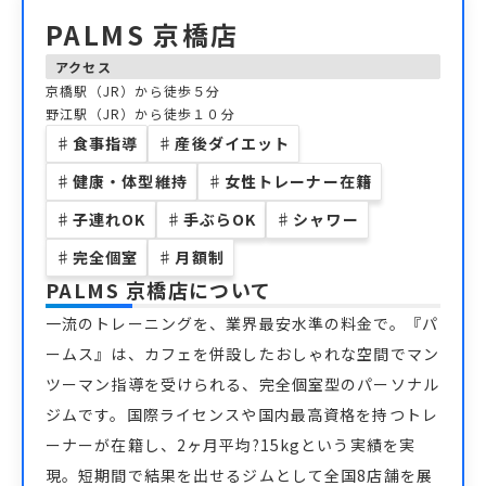
PALMS 京橋店
アクセス
京橋駅（JR）から徒歩５分
野江駅（JR）から徒歩１０分
♯
食事指導
♯
産後ダイエット
♯
健康・体型維持
♯
女性トレーナー在籍
♯
子連れOK
♯
手ぶらOK
♯
シャワー
♯
完全個室
♯
月額制
PALMS 京橋店
について
一流のトレーニングを、業界最安水準の料金で。『パ
ームス』は、カフェを併設したおしゃれな空間でマン
ツーマン指導を受けられる、完全個室型のパーソナル
ジムです。国際ライセンスや国内最高資格を持つトレ
ーナーが在籍し、2ヶ月平均?15kgという実績を実
現。短期間で結果を出せるジムとして全国8店舗を展