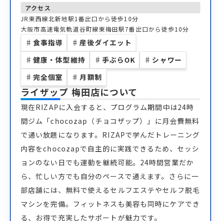
アクセス
JR東西線北新地駅1番出口から徒歩10分
大阪市高速電気軌道谷町線東梅田駅7番出口から徒歩10分
♯
食事指導
♯
産後ダイエット
♯
健康・体型維持
♯
手ぶらOK
♯
シャワー
♯
完全個室
♯
月額制
ライザップ 梅田店
について
現在RIZAPに入会すると、プログラム期間中は24時
間ジム「chocozap（チョコザップ）」に月会費無料
で通い放題になります。RIZAPで学んだトレーニング
内容をchocozapで自主的に実践できるため、セッシ
ョンのない日でも運動を継続可能。24時間営業だか
ら、忙しい方でも自分のペースで通えます。さらに一
部店舗には、無料で使えるセルフエステやセルフ脱毛
マシンを完備。フィットネスも美容も同時にケアでき
る、お得で充実したサポートが魅力です。