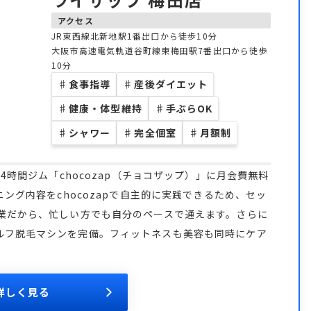
アクセス
JR東西線北新地駅1番出口から徒歩10分
大阪市高速電気軌道谷町線東梅田駅7番出口から徒歩
10分
♯
食事指導
♯
産後ダイエット
♯
健康・体型維持
♯
手ぶらOK
♯
シャワー
♯
完全個室
♯
月額制
4時間ジム「chocozap（チョコザップ）」に月会費無料
ニング内容をchocozapで自主的に実践できるため、セッ
営業だから、忙しい方でも自分のペースで通えます。さらに
ルフ脱毛マシンを完備。フィットネスも美容も同時にケア
詳しく見る