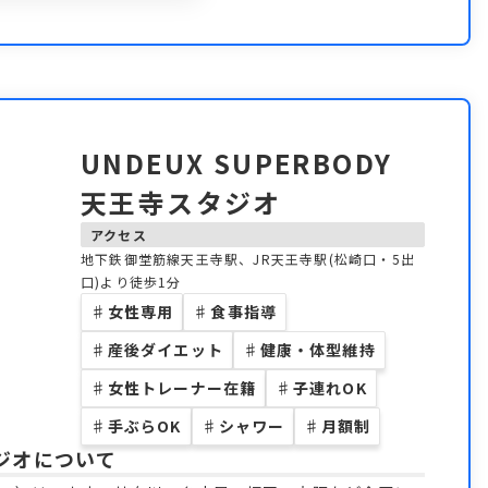
UNDEUX SUPERBODY
天王寺スタジオ
アクセス
地下鉄御堂筋線天王寺駅、JR天王寺駅(松崎口・5出
口)より徒歩1分
♯
女性専用
♯
食事指導
♯
産後ダイエット
♯
健康・体型維持
♯
女性トレーナー在籍
♯
子連れOK
♯
手ぶらOK
♯
シャワー
♯
月額制
タジオ
について