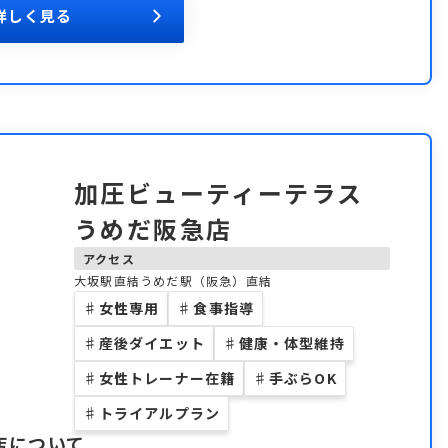
詳しく見る
加圧ビューティーテラス
うめだ阪急店
アクセス
大坂駅直結うめだ駅（阪急）直結
♯
女性専用
♯
食事指導
♯
産後ダイエット
♯
健康・体型維持
♯
女性トレーナー在籍
♯
手ぶらOK
♯
トライアルプラン
店
について