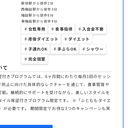
新地駅から徒歩2分
西梅田駅から徒歩3分
梅田駅から徒歩8分
東梅田駅から徒歩9分
♯
女性専用
♯
食事指導
♯
入会金不要
♯
産後ダイエット
♯
ダイエット
♯
子連れOK
♯
手ぶらOK
♯
シャワー
♯
完全個室
いて
証付きプログラムでは、6ヶ月間にわたり毎月1回のセッシ
ド防止に向けた具体的なレクチャーを通じて、食事管理や
可能。継続的にサポートを受けながら、美しいスタイルを
タイル保証付きプログラム限定です。 ※「ふとももダイエ
込）が必要です。 期間限定でお得な3つのキャンペーンも実