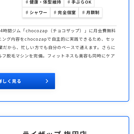
♯
健康・体型維持
♯
手ぶらOK
♯
シャワー
♯
完全個室
♯
月額制
4時間ジム「chocozap（チョコザップ）」に月会費無料
ニング内容をchocozapで自主的に実践できるため、セッ
営業だから、忙しい方でも自分のペースで通えます。さらに
ルフ脱毛マシンを完備。フィットネスも美容も同時にケア
詳しく見る
ライザップ 梅田店