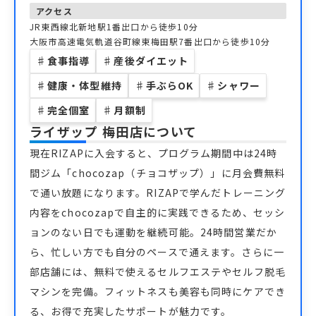
アクセス
JR東西線北新地駅1番出口から徒歩10分
大阪市高速電気軌道谷町線東梅田駅7番出口から徒歩10分
♯
食事指導
♯
産後ダイエット
♯
健康・体型維持
♯
手ぶらOK
♯
シャワー
♯
完全個室
♯
月額制
ライザップ 梅田店
について
現在RIZAPに入会すると、プログラム期間中は24時
間ジム「chocozap（チョコザップ）」に月会費無料
で通い放題になります。RIZAPで学んだトレーニング
内容をchocozapで自主的に実践できるため、セッシ
ョンのない日でも運動を継続可能。24時間営業だか
ら、忙しい方でも自分のペースで通えます。さらに一
部店舗には、無料で使えるセルフエステやセルフ脱毛
マシンを完備。フィットネスも美容も同時にケアでき
る、お得で充実したサポートが魅力です。