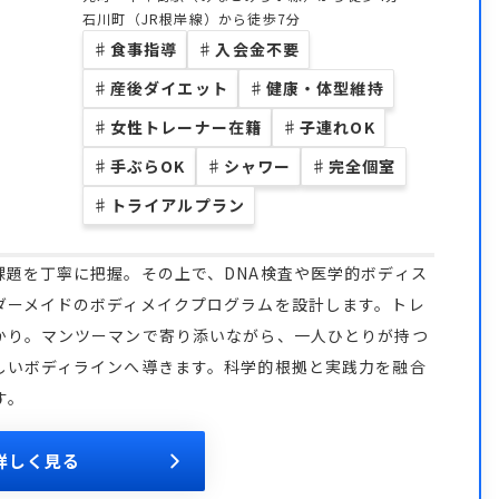
石川町（JR根岸線）から徒歩7分
♯
食事指導
♯
入会金不要
♯
産後ダイエット
♯
健康・体型維持
♯
女性トレーナー在籍
♯
子連れOK
♯
手ぶらOK
♯
シャワー
♯
完全個室
♯
トライアルプラン
題を丁寧に把握。その上で、DNA検査や医学的ボディス
ダーメイドのボディメイクプログラムを設計します。トレ
かり。マンツーマンで寄り添いながら、一人ひとりが持つ
しいボディラインへ導きます。科学的根拠と実践力を融合
す。
詳しく見る