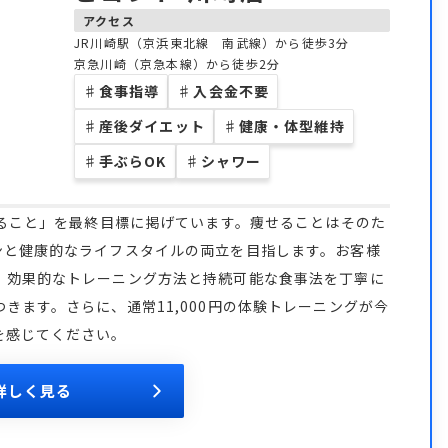
アクセス
JR川崎駅（京浜東北線 南武線）から徒歩3分
京急川崎（京急本線）から徒歩2分
♯
食事指導
♯
入会金不要
♯
産後ダイエット
♯
健康・体型維持
♯
手ぶらOK
♯
シャワー
なること」を最終目標に掲げています。痩せることはそのた
ンと健康的なライフスタイルの両立を目指します。お客様
、効果的なトレーニング方法と持続可能な食事法を丁寧に
きます。さらに、通常11,000円の体験トレーニングが今
を感じてください。
詳しく見る