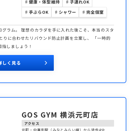
♯
健康・体型維持
♯
子連れOK
♯
手ぶらOK
♯
シャワー
♯
完全個室
ログラム。 理想のカラダを手に入れた後こそ、本当のスタ
とりに合わせたリバウンド防止計画を立案し、 「一時的
目指しましょう！
詳しく見る
GOS GYM 横浜元町店
アクセス
元町・中華街駅（みなとみらい線）から徒歩4分