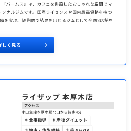
。『パームス』は、カフェを併設したおしゃれな空間でマ
ーソナルジムです。国際ライセンスや国内最高資格を持つ
う実績を実現。短期間で結果を出せるジムとして全国8店舗を
。
詳しく見る
ライザップ 本厚木店
アクセス
小田急線本厚木駅北口から徒歩4分
♯
食事指導
♯
産後ダイエット
♯
健康・体型維持
♯
手ぶらOK