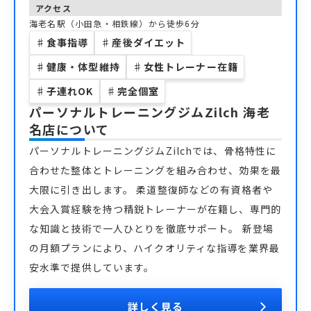
アクセス
海老名駅（小田急・相鉄線）から徒歩6分
♯
食事指導
♯
産後ダイエット
♯
健康・体型維持
♯
女性トレーナー在籍
♯
子連れOK
♯
完全個室
パーソナルトレーニングジムZilch 海老
名店
について
パーソナルトレーニングジムZilchでは、骨格特性に
合わせた整体とトレーニングを組み合わせ、効果を最
大限に引き出します。 柔道整復師などの有資格者や
大会入賞経験を持つ精鋭トレーナーが在籍し、専門的
な知識と技術で一人ひとりを徹底サポート。 新登場
の月額プランにより、ハイクオリティな指導を業界最
安水準で提供しています。
詳しく見る