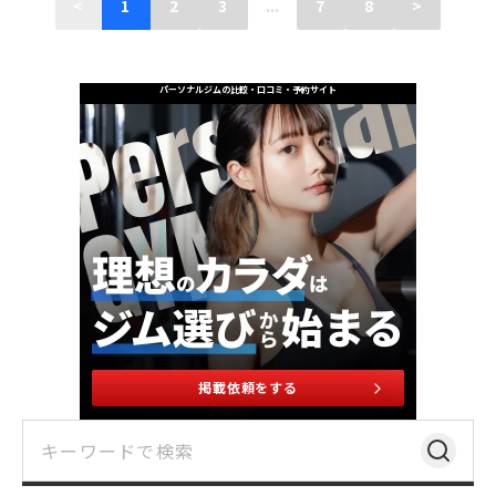
<
1
2
3
...
7
8
>
パーソナルジムの比較・口コミ・予約サイト
掲載依頼をする