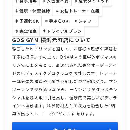
♯
食事指導
♯
入会金不要
♯
産後ダイエット
♯
健康・体型維持
♯
女性トレーナー在籍
♯
子連れOK
♯
手ぶらOK
♯
シャワー
♯
完全個室
♯
トライアルプラン
GOS GYM 横浜元町店
について
徹底したヒアリングを通して、お客様の理想や課題を
丁寧に把握。その上で、DNA検査や医学的ボディスキ
ャンの結果をもとに、最適化された完全オーダーメイ
ドのボディメイクプログラムを設計します。トレーナ
ーは身体の構造や代謝を熟知した専門家ばかり。マン
ツーマンで寄り添いながら、一人ひとりが持つポテン
シャルを最大限に引き出し、健康的で美しいボディラ
インへ導きます。科学的根拠と実践力を融合した“結
果の出るトレーニング”がここにあります。