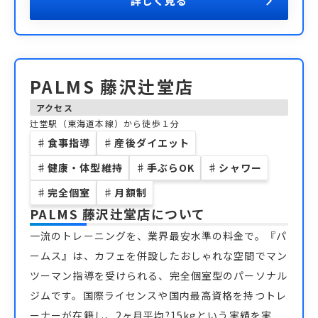
詳しく見る
PALMS 藤沢辻堂店
アクセス
辻堂駅（東海道本線）から徒歩１分
♯
食事指導
♯
産後ダイエット
♯
健康・体型維持
♯
手ぶらOK
♯
シャワー
♯
完全個室
♯
月額制
PALMS 藤沢辻堂店
について
一流のトレーニングを、業界最安水準の料金で。『パ
ームス』は、カフェを併設したおしゃれな空間でマン
ツーマン指導を受けられる、完全個室型のパーソナル
ジムです。国際ライセンスや国内最高資格を持つトレ
ーナーが在籍し、2ヶ月平均?15kgという実績を実