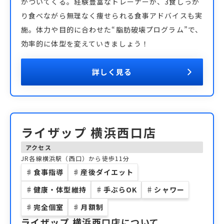
がついてくる。経験豊富なトレーナーが、3食しっか
り食べながら無理なく痩せられる食事アドバイスも実
施。体力や目的に合わせた“脂肪破壊プログラム”で、
効率的に体型を変えていきましょう！
詳しく見る
ライザップ 横浜西口店
アクセス
JR各線横浜駅（西口）から徒歩11分
♯
食事指導
♯
産後ダイエット
♯
健康・体型維持
♯
手ぶらOK
♯
シャワー
♯
完全個室
♯
月額制
ライザップ 横浜西口店
について