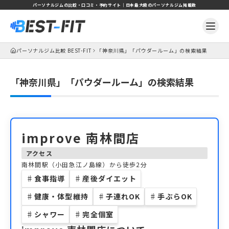
パーソナルジムの比較・口コミ・予約サイト｜日本最大級のパーソナルジム掲載数
パーソナルジム比較 BEST-FIT
「神奈川県」「パウダールーム」の検索結果
「神奈川県」「パウダールーム」の検索結果
improve 南林間店
アクセス
南林間駅（小田急江ノ島線）から徒歩2分
♯
食事指導
♯
産後ダイエット
♯
健康・体型維持
♯
子連れOK
♯
手ぶらOK
♯
シャワー
♯
完全個室