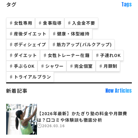
タグ
Tags
♯
女性専用
♯
食事指導
♯
入会金不要
♯
産後ダイエット
♯
健康・体型維持
♯
ボディシェイプ
♯
筋力アップ(バルクアップ)
♯
ダイエット
♯
女性トレーナー在籍
♯
子連れOK
♯
手ぶらOK
♯
シャワー
♯
完全個室
♯
月額制
♯
トライアルプラン
新着記事
New Articles
【2026年最新】かたぎり塾の料金や月額費
は？口コミや体験談も徹底分析
2026.03.16