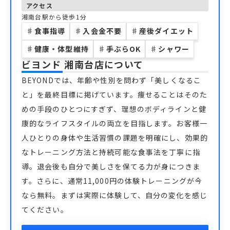
アクセス
湘南台駅から徒歩1分
♯
食事指導
♯
入会金不要
♯
産後ダイエット
♯
健康・体型維持
♯
手ぶらOK
♯
シャワー
ビヨンド 湘南台店
について
BEYONDでは、年齢や性別を問わず「美しくなるこ
と」を最終目標に掲げています。痩せることはそのた
めの手段のひとつにすぎず、理想のボディラインと健
康的なライフスタイルの両立を目指します。お客様一
人ひとりの身体や生活習慣の課題を明確にし、効果的
なトレーニング方法と持続可能な食事法を丁寧に指
導。退会後も自分で美しさを保てる力が身につきま
す。さらに、通常11,000円の体験トレーニングが今
なら無料。まずは実際に体験して、自分の変化を感じ
てください。