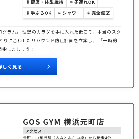
♯
健康・体型維持
♯
子連れOK
♯
手ぶらOK
♯
シャワー
♯
完全個室
ログラム。 理想のカラダを手に入れた後こそ、本当のスタ
とりに合わせたリバウンド防止計画を立案し、 「一時的
目指しましょう！
詳しく見る
GOS GYM 横浜元町店
アクセス
元町・中華街駅（みなとみらい線）から徒歩4分