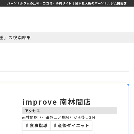
パーソナルジムの比較・口コミ・予約サイト｜日本最大級のパーソナルジム掲載数
重」の検索結果
improve 南林間店
アクセス
南林間駅（小田急江ノ島線）から徒歩2分
♯
食事指導
♯
産後ダイエット