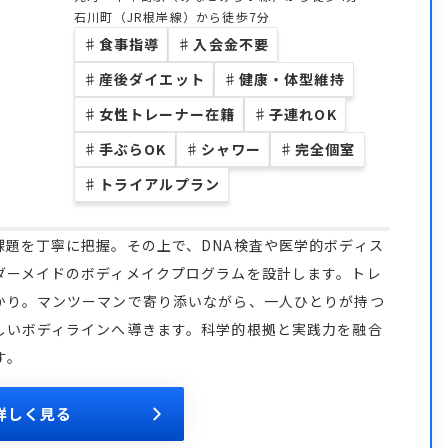
石川町（JR根岸線）から徒歩7分
♯
食事指導
♯
入会金不要
♯
産後ダイエット
♯
健康・体型維持
♯
女性トレーナー在籍
♯
子連れOK
♯
手ぶらOK
♯
シャワー
♯
完全個室
♯
トライアルプラン
題を丁寧に把握。その上で、DNA検査や医学的ボディス
ダーメイドのボディメイクプログラムを設計します。トレ
かり。マンツーマンで寄り添いながら、一人ひとりが持つ
しいボディラインへ導きます。科学的根拠と実践力を融合
す。
詳しく見る