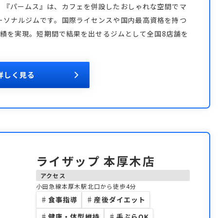
。『パームス』は、カフェを併設したおしゃれな空間でマ
ーソナルジムです。国際ライセンスや国内最高資格を持つ
う実績を実現。短期間で結果を出せるジムとして全国8店舗を
。
詳しく見る
ライザップ 本厚木店
アクセス
小田急線本厚木駅北口から徒歩4分
♯
食事指導
♯
産後ダイエット
♯
健康・体型維持
♯
手ぶらOK