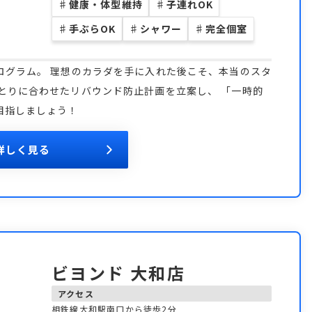
♯
健康・体型維持
♯
子連れOK
♯
手ぶらOK
♯
シャワー
♯
完全個室
ログラム。 理想のカラダを手に入れた後こそ、本当のスタ
とりに合わせたリバウンド防止計画を立案し、 「一時的
目指しましょう！
詳しく見る
ビヨンド 大和店
アクセス
相鉄線大和駅南口から徒歩2分