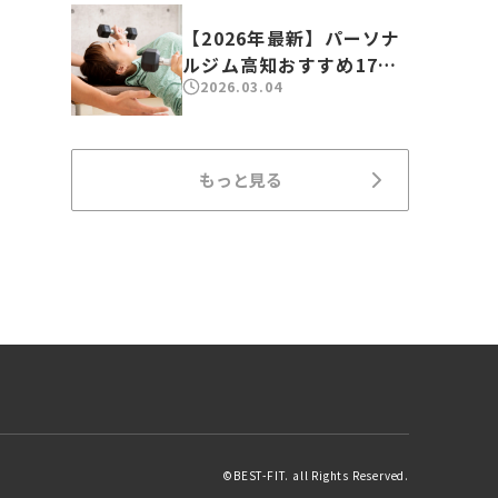
【2026年最新】パーソナ
ルジム高知おすすめ17
2026.03.04
選！人気のジムを徹底比
較
もっと見る
©BEST-FIT. all Rights Reserved.