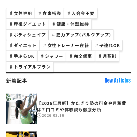
♯
女性専用
♯
食事指導
♯
入会金不要
♯
産後ダイエット
♯
健康・体型維持
♯
ボディシェイプ
♯
筋力アップ(バルクアップ)
♯
ダイエット
♯
女性トレーナー在籍
♯
子連れOK
♯
手ぶらOK
♯
シャワー
♯
完全個室
♯
月額制
♯
トライアルプラン
新着記事
New Articles
【2026年最新】かたぎり塾の料金や月額費
は？口コミや体験談も徹底分析
2026.03.16