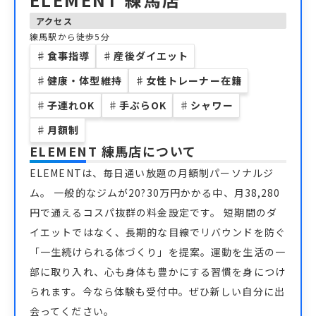
アクセス
練馬駅から徒歩5分
♯
食事指導
♯
産後ダイエット
♯
健康・体型維持
♯
女性トレーナー在籍
♯
子連れOK
♯
手ぶらOK
♯
シャワー
♯
月額制
ELEMENT 練馬店
について
ELEMENTは、毎日通い放題の月額制パーソナルジ
ム。 一般的なジムが20?30万円かかる中、月38,280
円で通えるコスパ抜群の料金設定です。 短期間のダ
イエットではなく、長期的な目線でリバウンドを防ぐ
「一生続けられる体づくり」を提案。運動を生活の一
部に取り入れ、心も身体も豊かにする習慣を身につけ
られます。今なら体験も受付中。ぜひ新しい自分に出
会ってください。