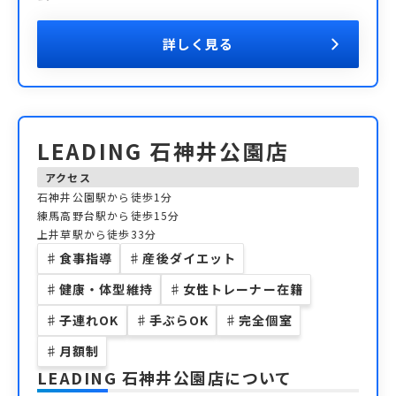
詳しく見る
LEADING 石神井公園店
アクセス
石神井公園駅から徒歩1分
練馬高野台駅から徒歩15分
上井草駅から徒歩33分
♯
食事指導
♯
産後ダイエット
♯
健康・体型維持
♯
女性トレーナー在籍
♯
子連れOK
♯
手ぶらOK
♯
完全個室
♯
月額制
LEADING 石神井公園店
について