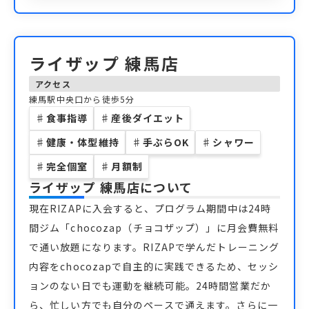
ライザップ 練馬店
アクセス
練馬駅中央口から徒歩5分
♯
食事指導
♯
産後ダイエット
♯
健康・体型維持
♯
手ぶらOK
♯
シャワー
♯
完全個室
♯
月額制
ライザップ 練馬店
について
現在RIZAPに入会すると、プログラム期間中は24時
間ジム「chocozap（チョコザップ）」に月会費無料
で通い放題になります。RIZAPで学んだトレーニング
内容をchocozapで自主的に実践できるため、セッシ
ョンのない日でも運動を継続可能。24時間営業だか
ら、忙しい方でも自分のペースで通えます。さらに一