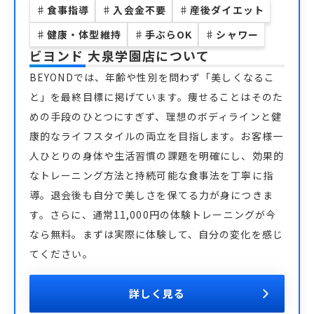
♯
食事指導
♯
入会金不要
♯
産後ダイエット
♯
健康・体型維持
♯
手ぶらOK
♯
シャワー
ビヨンド 大泉学園店
について
BEYONDでは、年齢や性別を問わず「美しくなるこ
と」を最終目標に掲げています。痩せることはそのた
めの手段のひとつにすぎず、理想のボディラインと健
康的なライフスタイルの両立を目指します。お客様一
人ひとりの身体や生活習慣の課題を明確にし、効果的
なトレーニング方法と持続可能な食事法を丁寧に指
導。退会後も自分で美しさを保てる力が身につきま
す。さらに、通常11,000円の体験トレーニングが今
なら無料。まずは実際に体験して、自分の変化を感じ
てください。
詳しく見る