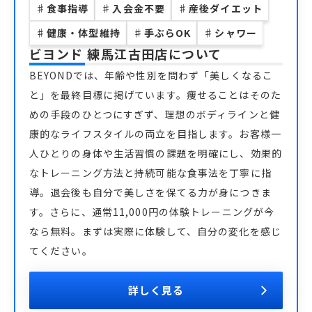
♯
食事指導
♯
入会金不要
♯
産後ダイエット
♯
健康・体型維持
♯
手ぶらOK
♯
シャワー
ビヨンド 練馬江古田店
について
BEYONDでは、年齢や性別を問わず「美しくなるこ
と」を最終目標に掲げています。痩せることはそのた
めの手段のひとつにすぎず、理想のボディラインと健
康的なライフスタイルの両立を目指します。お客様一
人ひとりの身体や生活習慣の課題を明確にし、効果的
なトレーニング方法と持続可能な食事法を丁寧に指
導。退会後も自分で美しさを保てる力が身につきま
す。さらに、通常11,000円の体験トレーニングが今
なら無料。まずは実際に体験して、自分の変化を感じ
てください。
詳しく見る