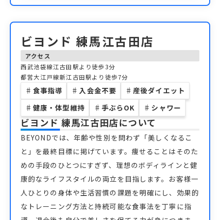
ビヨンド 練馬江古田店
アクセス
西武池袋線江古田駅より徒歩3分
都営大江戸線新江古田駅より徒歩7分
♯
食事指導
♯
入会金不要
♯
産後ダイエット
♯
健康・体型維持
♯
手ぶらOK
♯
シャワー
ビヨンド 練馬江古田店
について
BEYONDでは、年齢や性別を問わず「美しくなるこ
と」を最終目標に掲げています。痩せることはそのた
めの手段のひとつにすぎず、理想のボディラインと健
康的なライフスタイルの両立を目指します。お客様一
人ひとりの身体や生活習慣の課題を明確にし、効果的
なトレーニング方法と持続可能な食事法を丁寧に指