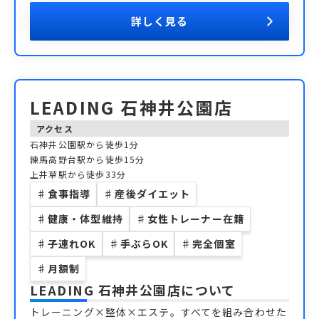
詳しく見る
LEADING 石神井公園店
アクセス
石神井公園駅から徒歩1分
練馬高野台駅から徒歩15分
上井草駅から徒歩33分
♯
食事指導
♯
産後ダイエット
♯
健康・体型維持
♯
女性トレーナー在籍
♯
子連れOK
♯
手ぶらOK
♯
完全個室
♯
月額制
LEADING 石神井公園店
について
トレーニング×整体×エステ。すべてを組み合わせた