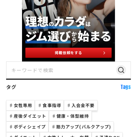
掲載依頼をする
タグ
Tags
♯
女性専用
♯
食事指導
♯
入会金不要
♯
産後ダイエット
♯
健康・体型維持
♯
ボディシェイプ
♯
筋力アップ(バルクアップ)