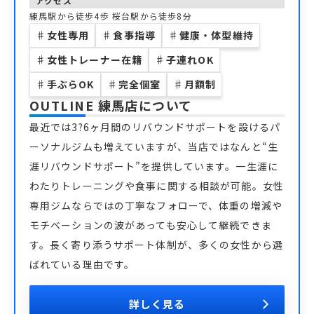
アクセス
練馬駅から徒歩4歩 桜台駅から徒歩8分
♯
女性専用
♯
食事指導
♯
健康・体型維持
♯
女性トレーナー在籍
♯
子連れOK
♯
手ぶらOK
♯
完全個室
♯
月額制
OUTLINE 練馬店
について
最近では3?6ヶ月間のリバウンドサポートを設けるパ
ーソナルジムも増えていますが、当店ではなんと“生
涯リバウンドサポート”を提供しています。一生涯に
わたりトレーニングや食事に関する相談が可能。女性
専用ジムならではの丁寧なフォローで、体重の増減や
モチベーションの波があっても安心して継続できま
す。長く寄り添うサポート体制が、多くの女性から選
ばれている理由です。
詳しく見る