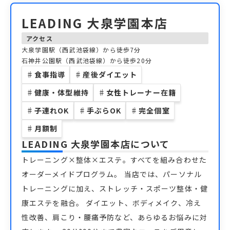
LEADING 大泉学園本店
アクセス
大泉学園駅（西武池袋線）から徒歩7分
石神井公園駅（西武池袋線）から徒歩20分
♯
食事指導
♯
産後ダイエット
♯
健康・体型維持
♯
女性トレーナー在籍
♯
子連れOK
♯
手ぶらOK
♯
完全個室
♯
月額制
LEADING 大泉学園本店
について
トレーニング×整体×エステ。すべてを組み合わせた
オーダーメイドプログラム。 当店では、パーソナル
トレーニングに加え、ストレッチ・スポーツ整体・健
康エステを融合。 ダイエット、ボディメイク、冷え
性改善、肩こり・腰痛予防など、あらゆるお悩みに対