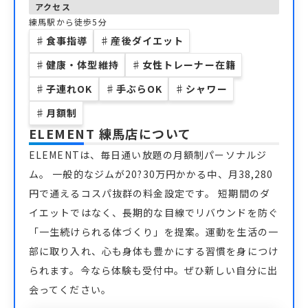
アクセス
練馬駅から徒歩5分
♯
食事指導
♯
産後ダイエット
♯
健康・体型維持
♯
女性トレーナー在籍
♯
子連れOK
♯
手ぶらOK
♯
シャワー
♯
月額制
ELEMENT 練馬店
について
ELEMENTは、毎日通い放題の月額制パーソナルジ
ム。 一般的なジムが20?30万円かかる中、月38,280
円で通えるコスパ抜群の料金設定です。 短期間のダ
イエットではなく、長期的な目線でリバウンドを防ぐ
「一生続けられる体づくり」を提案。運動を生活の一
部に取り入れ、心も身体も豊かにする習慣を身につけ
られます。今なら体験も受付中。ぜひ新しい自分に出
会ってください。