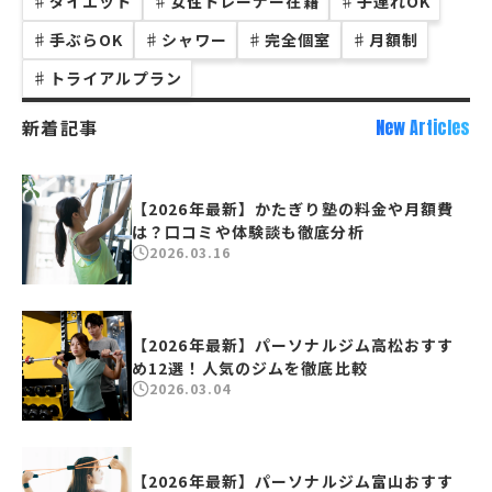
♯
ダイエット
♯
女性トレーナー在籍
♯
子連れOK
♯
手ぶらOK
♯
シャワー
♯
完全個室
♯
月額制
♯
トライアルプラン
新着記事
New Articles
【2026年最新】かたぎり塾の料金や月額費
は？口コミや体験談も徹底分析
2026.03.16
【2026年最新】パーソナルジム高松おすす
め12選！人気のジムを徹底比較
2026.03.04
【2026年最新】パーソナルジム富山おすす