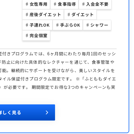
♯
女性専用
♯
食事指導
♯
入会金不要
♯
産後ダイエット
♯
ダイエット
♯
子連れOK
♯
手ぶらOK
♯
シャワー
♯
完全個室
証付きプログラムでは、6ヶ月間にわたり毎月1回のセッシ
ド防止に向けた具体的なレクチャーを通じて、食事管理や
可能。継続的にサポートを受けながら、美しいスタイルを
タイル保証付きプログラム限定です。 ※「ふとももダイエ
込）が必要です。 期間限定でお得な3つのキャンペーンも実
詳しく見る