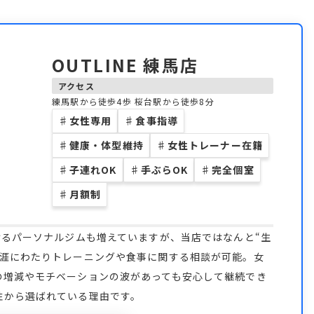
OUTLINE 練馬店
アクセス
練馬駅から徒歩4歩 桜台駅から徒歩8分
♯
女性専用
♯
食事指導
♯
健康・体型維持
♯
女性トレーナー在籍
♯
子連れOK
♯
手ぶらOK
♯
完全個室
♯
月額制
けるパーソナルジムも増えていますが、当店ではなんと“生
生涯にわたりトレーニングや食事に関する相談が可能。女
の増減やモチベーションの波があっても安心して継続でき
性から選ばれている理由です。