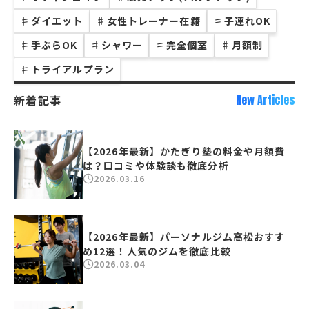
♯
ダイエット
♯
女性トレーナー在籍
♯
子連れOK
♯
手ぶらOK
♯
シャワー
♯
完全個室
♯
月額制
♯
トライアルプラン
新着記事
New Articles
【2026年最新】かたぎり塾の料金や月額費
は？口コミや体験談も徹底分析
2026.03.16
【2026年最新】パーソナルジム高松おすす
め12選！人気のジムを徹底比較
2026.03.04