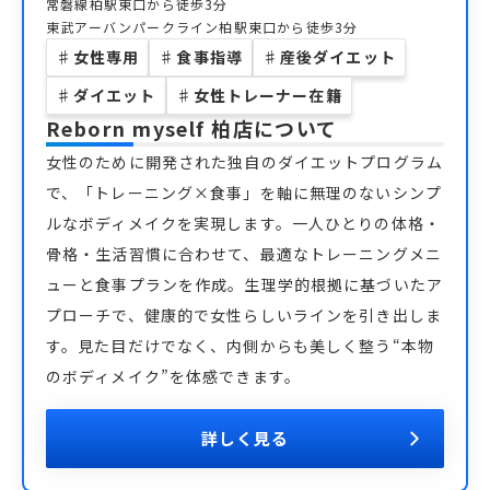
常磐線柏駅東口から徒歩3分
東武アーバンパークライン柏駅東口から徒歩3分
♯
女性専用
♯
食事指導
♯
産後ダイエット
♯
ダイエット
♯
女性トレーナー在籍
Reborn myself 柏店
について
女性のために開発された独自のダイエットプログラム
で、「トレーニング×食事」を軸に無理のないシンプ
ルなボディメイクを実現します。一人ひとりの体格・
骨格・生活習慣に合わせて、最適なトレーニングメニ
ューと食事プランを作成。生理学的根拠に基づいたア
プローチで、健康的で女性らしいラインを引き出しま
す。見た目だけでなく、内側からも美しく整う“本物
のボディメイク”を体感できます。
詳しく見る