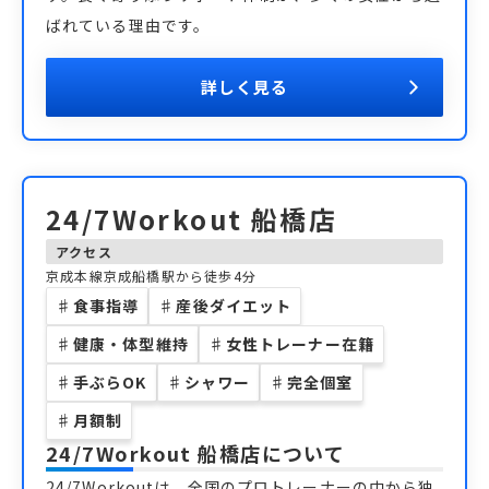
ばれている理由です。
詳しく見る
24/7Workout 船橋店
アクセス
京成本線京成船橋駅から徒歩4分
♯
食事指導
♯
産後ダイエット
♯
健康・体型維持
♯
女性トレーナー在籍
♯
手ぶらOK
♯
シャワー
♯
完全個室
♯
月額制
24/7Workout 船橋店
について
24/7Workoutは、全国のプロトレーナーの中から独