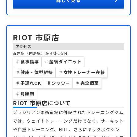
詳しく見る
RIOT 市原店
アクセス
五井駅（内房線）から徒歩5分
♯
食事指導
♯
産後ダイエット
♯
健康・体型維持
♯
女性トレーナー在籍
♯
子連れOK
♯
シャワー
♯
完全個室
♯
月額制
RIOT 市原店
について
ブラジリアン柔術道場に併設されたトレーニングジム
では、ウェイトトレーニングだけでなく、サーキット
や自重トレーニング、HIIT、さらにキックボクシン