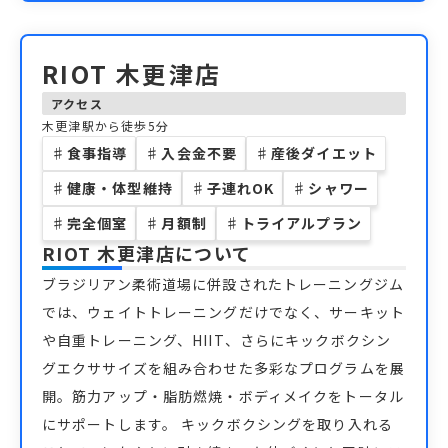
RIOT 木更津店
アクセス
木更津駅から徒歩5分
♯
食事指導
♯
入会金不要
♯
産後ダイエット
♯
健康・体型維持
♯
子連れOK
♯
シャワー
♯
完全個室
♯
月額制
♯
トライアルプラン
RIOT 木更津店
について
ブラジリアン柔術道場に併設されたトレーニングジム
では、ウェイトトレーニングだけでなく、サーキット
や自重トレーニング、HIIT、さらにキックボクシン
グエクササイズを組み合わせた多彩なプログラムを展
開。筋力アップ・脂肪燃焼・ボディメイクをトータル
にサポートします。 キックボクシングを取り入れる