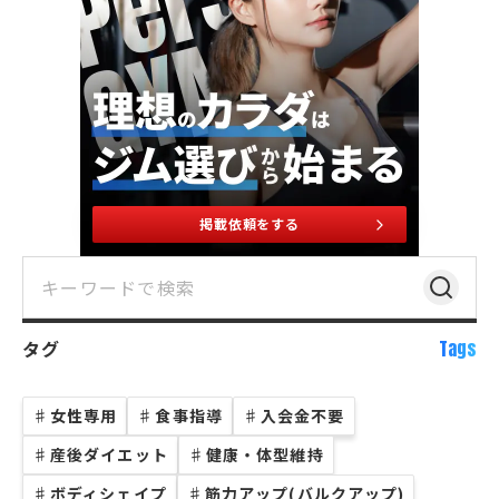
掲載依頼をする
タグ
Tags
♯
女性専用
♯
食事指導
♯
入会金不要
♯
産後ダイエット
♯
健康・体型維持
♯
ボディシェイプ
♯
筋力アップ(バルクアップ)