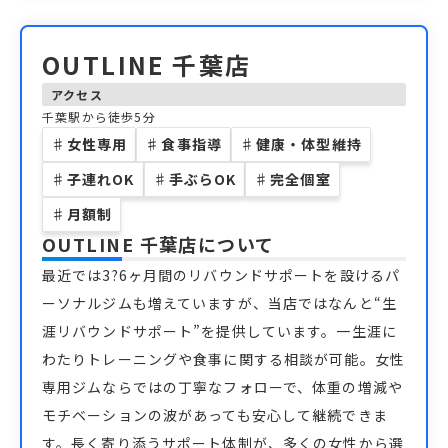
OUTLINE 千葉店
アクセス
千葉駅から徒歩5分
♯
女性専用
♯
食事指導
♯
健康・体型維持
♯
子連れOK
♯
手ぶらOK
♯
完全個室
♯
月額制
OUTLINE 千葉店
について
最近では3?6ヶ月間のリバウンドサポートを設けるパ
ーソナルジムも増えていますが、当店ではなんと“生
涯リバウンドサポート”を提供しています。一生涯に
わたりトレーニングや食事に関する相談が可能。女性
専用ジムならではの丁寧なフォローで、体重の増減や
モチベーションの波があっても安心して継続できま
す。長く寄り添うサポート体制が、多くの女性から選