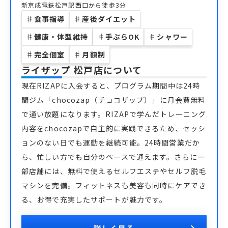
新京成電鉄松戸駅西口から徒歩3分
♯
食事指導
♯
産後ダイエット
♯
健康・体型維持
♯
手ぶらOK
♯
シャワー
♯
完全個室
♯
月額制
ライザップ 松戸店
について
現在RIZAPに入会すると、プログラム期間中は24時
間ジム「chocozap（チョコザップ）」に月会費無料
で通い放題になります。RIZAPで学んだトレーニング
内容をchocozapで自主的に実践できるため、セッシ
ョンのない日でも運動を継続可能。24時間営業だか
ら、忙しい方でも自分のペースで通えます。さらに一
部店舗には、無料で使えるセルフエステやセルフ脱毛
マシンを完備。フィットネスも美容も同時にケアでき
る、お得で充実したサポートが魅力です。