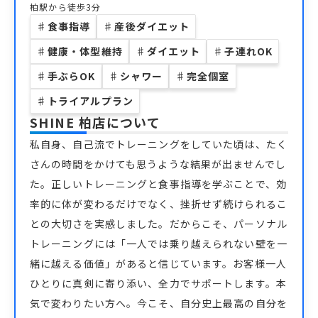
柏駅から徒歩3分
♯
食事指導
♯
産後ダイエット
♯
健康・体型維持
♯
ダイエット
♯
子連れOK
♯
手ぶらOK
♯
シャワー
♯
完全個室
♯
トライアルプラン
SHINE 柏店
について
私自身、自己流でトレーニングをしていた頃は、たく
さんの時間をかけても思うような結果が出ませんでし
た。正しいトレーニングと食事指導を学ぶことで、効
率的に体が変わるだけでなく、挫折せず続けられるこ
との大切さを実感しました。だからこそ、パーソナル
トレーニングには「一人では乗り越えられない壁を一
緒に越える価値」があると信じています。お客様一人
ひとりに真剣に寄り添い、全力でサポートします。本
気で変わりたい方へ。今こそ、自分史上最高の自分を