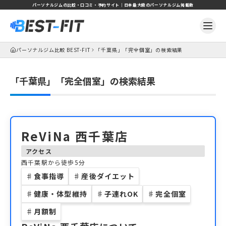
パーソナルジムの比較・口コミ・予約サイト｜日本最大級のパーソナルジム掲載数
パーソナルジム比較 BEST-FIT
「千葉県」「完全個室」の検索結果
「千葉県」「完全個室」の検索結果
ReViNa 西千葉店
アクセス
西千葉駅から徒歩5分
♯
食事指導
♯
産後ダイエット
♯
健康・体型維持
♯
子連れOK
♯
完全個室
♯
月額制