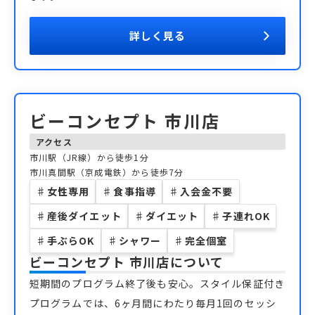
詳しく見る
ビーコンセプト 市川店
アクセス
市川駅（JR線）から徒歩1分
市川真間駅（京成電鉄）から徒歩7分
♯
女性専用
♯
食事指導
♯
入会金不要
♯
産後ダイエット
♯
ダイエット
♯
子連れOK
♯
手ぶらOK
♯
シャワー
♯
完全個室
ビーコンセプト 市川店
について
短期間のプログラム終了後も安心。スタイル保証付き
プログラムでは、6ヶ月間にわたり毎月1回のセッシ