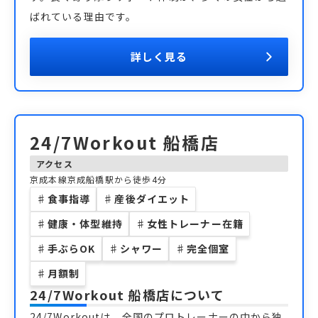
ばれている理由です。
詳しく見る
24/7Workout 船橋店
アクセス
京成本線京成船橋駅から徒歩4分
♯
食事指導
♯
産後ダイエット
♯
健康・体型維持
♯
女性トレーナー在籍
♯
手ぶらOK
♯
シャワー
♯
完全個室
♯
月額制
24/7Workout 船橋店
について
24/7Workoutは、全国のプロトレーナーの中から独