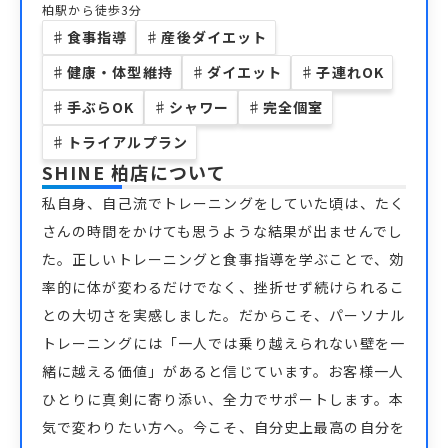
柏駅から徒歩3分
♯
食事指導
♯
産後ダイエット
♯
健康・体型維持
♯
ダイエット
♯
子連れOK
♯
手ぶらOK
♯
シャワー
♯
完全個室
♯
トライアルプラン
SHINE 柏店
について
私自身、自己流でトレーニングをしていた頃は、たく
さんの時間をかけても思うような結果が出ませんでし
た。正しいトレーニングと食事指導を学ぶことで、効
率的に体が変わるだけでなく、挫折せず続けられるこ
との大切さを実感しました。だからこそ、パーソナル
トレーニングには「一人では乗り越えられない壁を一
緒に越える価値」があると信じています。お客様一人
ひとりに真剣に寄り添い、全力でサポートします。本
気で変わりたい方へ。今こそ、自分史上最高の自分を