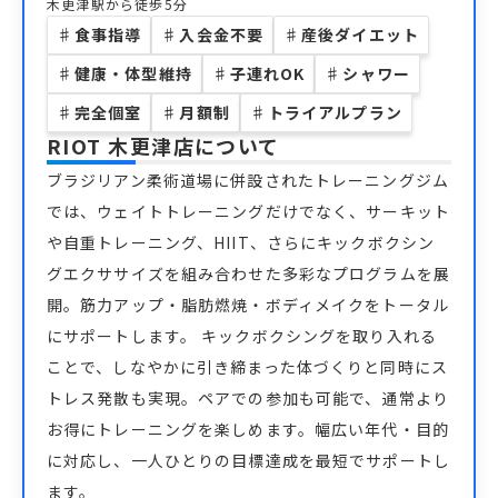
木更津駅から徒歩5分
♯
食事指導
♯
入会金不要
♯
産後ダイエット
♯
健康・体型維持
♯
子連れOK
♯
シャワー
♯
完全個室
♯
月額制
♯
トライアルプラン
RIOT 木更津店
について
ブラジリアン柔術道場に併設されたトレーニングジム
では、ウェイトトレーニングだけでなく、サーキット
や自重トレーニング、HIIT、さらにキックボクシン
グエクササイズを組み合わせた多彩なプログラムを展
開。筋力アップ・脂肪燃焼・ボディメイクをトータル
にサポートします。 キックボクシングを取り入れる
ことで、しなやかに引き締まった体づくりと同時にス
トレス発散も実現。ペアでの参加も可能で、通常より
お得にトレーニングを楽しめます。幅広い年代・目的
に対応し、一人ひとりの目標達成を最短でサポートし
ます。