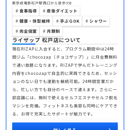
新京成電鉄松戸駅西口から徒歩3分
♯
食事指導
♯
産後ダイエット
♯
健康・体型維持
♯
手ぶらOK
♯
シャワー
♯
完全個室
♯
月額制
ライザップ 松戸店
について
現在RIZAPに入会すると、プログラム期間中は24時
間ジム「chocozap（チョコザップ）」に月会費無料
で通い放題になります。RIZAPで学んだトレーニング
内容をchocozapで自主的に実践できるため、セッシ
ョンのない日でも運動を継続可能。24時間営業だか
ら、忙しい方でも自分のペースで通えます。さらに一
部店舗には、無料で使えるセルフエステやセルフ脱毛
マシンを完備。フィットネスも美容も同時にケアでき
る、お得で充実したサポートが魅力です。