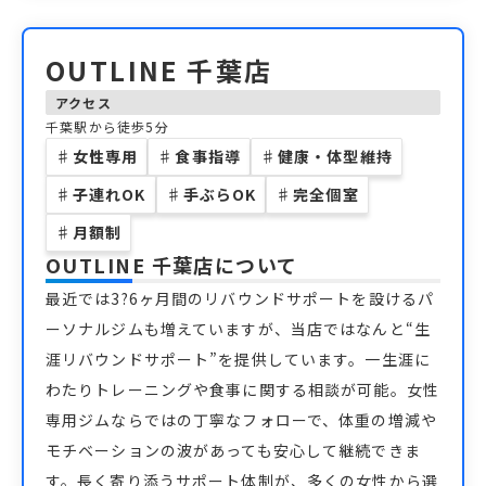
OUTLINE 千葉店
アクセス
千葉駅から徒歩5分
♯
女性専用
♯
食事指導
♯
健康・体型維持
♯
子連れOK
♯
手ぶらOK
♯
完全個室
♯
月額制
OUTLINE 千葉店
について
最近では3?6ヶ月間のリバウンドサポートを設けるパ
ーソナルジムも増えていますが、当店ではなんと“生
涯リバウンドサポート”を提供しています。一生涯に
わたりトレーニングや食事に関する相談が可能。女性
専用ジムならではの丁寧なフォローで、体重の増減や
モチベーションの波があっても安心して継続できま
す。長く寄り添うサポート体制が、多くの女性から選