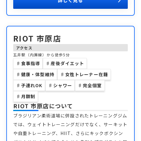
詳しく見る
RIOT 市原店
アクセス
五井駅（内房線）から徒歩5分
♯
食事指導
♯
産後ダイエット
♯
健康・体型維持
♯
女性トレーナー在籍
♯
子連れOK
♯
シャワー
♯
完全個室
♯
月額制
RIOT 市原店
について
ブラジリアン柔術道場に併設されたトレーニングジム
では、ウェイトトレーニングだけでなく、サーキット
や自重トレーニング、HIIT、さらにキックボクシン