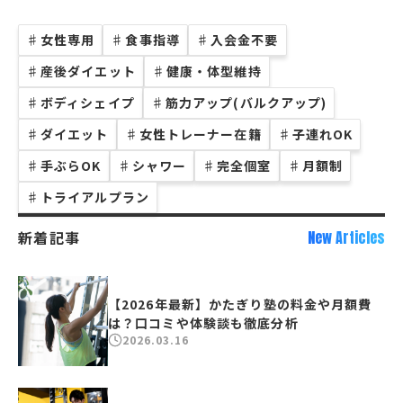
♯
女性専用
♯
食事指導
♯
入会金不要
♯
産後ダイエット
♯
健康・体型維持
♯
ボディシェイプ
♯
筋力アップ(バルクアップ)
♯
ダイエット
♯
女性トレーナー在籍
♯
子連れOK
♯
手ぶらOK
♯
シャワー
♯
完全個室
♯
月額制
♯
トライアルプラン
新着記事
New Articles
【2026年最新】かたぎり塾の料金や月額費
は？口コミや体験談も徹底分析
2026.03.16