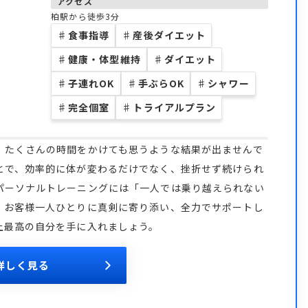
アクセス
柏駅から徒歩3分
♯
食事指導
♯
産後ダイエット
♯
健康・体型維持
♯
ダイエット
♯
子連れOK
♯
手ぶらOK
♯
シャワー
♯
完全個室
♯
トライアルプラン
、たくさんの時間をかけても思うような結果が出ませんで
とで、効率的に体が変わるだけでなく、挫折せず続けられ
パーソナルトレーニングには「一人では乗り越えられない
。お客様一人ひとりに真剣に寄り添い、全力でサポートし
上最高の自分を手に入れましょう。
詳しく見る