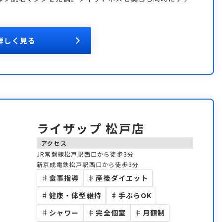
詳しく見る
ライザップ 松戸店
アクセス
JR常磐線松戸駅西口から徒歩3分
新京成電鉄松戸駅西口から徒歩3分
♯
食事指導
♯
産後ダイエット
♯
健康・体型維持
♯
手ぶらOK
♯
シャワー
♯
完全個室
♯
月額制