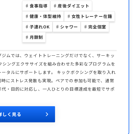
♯
食事指導
♯
産後ダイエット
♯
健康・体型維持
♯
女性トレーナー在籍
♯
子連れOK
♯
シャワー
♯
完全個室
♯
月額制
グジムでは、ウェイトトレーニングだけでなく、サーキッ
ボクシングエクササイズを組み合わせた多彩なプログラムを
トータルにサポートします。 キックボクシングを取り入れ
同時にストレス発散も実現。ペアでの参加も可能で、通常
年代・目的に対応し、一人ひとりの目標達成を最短でサポ
詳しく見る