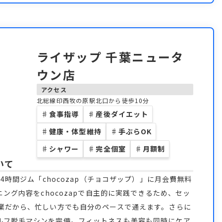
ライザップ 千葉ニュータ
ウン店
アクセス
北総線印西牧の原駅北口から徒歩10分
♯
食事指導
♯
産後ダイエット
♯
健康・体型維持
♯
手ぶらOK
♯
シャワー
♯
完全個室
♯
月額制
いて
4時間ジム「chocozap（チョコザップ）」に月会費無料
ニング内容をchocozapで自主的に実践できるため、セッ
営業だから、忙しい方でも自分のペースで通えます。さらに
ルフ脱毛マシンを完備。フィットネスも美容も同時にケア