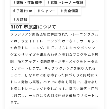
♯
健康・体型維持
♯
女性トレーナー在籍
♯
子連れOK
♯
シャワー
♯
完全個室
♯
月額制
RIOT 市原店
について
ブラジリアン柔術道場に併設されたトレーニングジム
では、ウェイトトレーニングだけでなく、サーキット
や自重トレーニング、HIIT、さらにキックボクシン
グエクササイズを組み合わせた多彩なプログラムを展
開。筋力アップ・脂肪燃焼・ボディメイクをトータル
にサポートします。 キックボクシングを取り入れる
ことで、しなやかに引き締まった体づくりと同時にス
トレス発散も実現。ペアでの参加も可能で、通常より
お得にトレーニングを楽しめます。幅広い年代・目的
に対応し、一人ひとりの目標達成を最短でサポートし
ます。