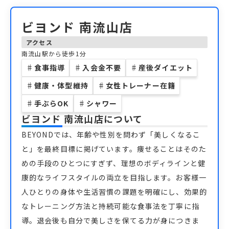
ビヨンド 南流山店
アクセス
南流山駅から徒歩1分
♯
食事指導
♯
入会金不要
♯
産後ダイエット
♯
健康・体型維持
♯
女性トレーナー在籍
♯
手ぶらOK
♯
シャワー
ビヨンド 南流山店
について
BEYONDでは、年齢や性別を問わず「美しくなるこ
と」を最終目標に掲げています。痩せることはそのた
めの手段のひとつにすぎず、理想のボディラインと健
康的なライフスタイルの両立を目指します。お客様一
人ひとりの身体や生活習慣の課題を明確にし、効果的
なトレーニング方法と持続可能な食事法を丁寧に指
導。退会後も自分で美しさを保てる力が身につきま