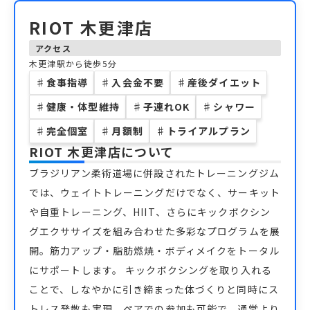
RIOT 木更津店
アクセス
木更津駅から徒歩5分
♯
食事指導
♯
入会金不要
♯
産後ダイエット
♯
健康・体型維持
♯
子連れOK
♯
シャワー
♯
完全個室
♯
月額制
♯
トライアルプラン
RIOT 木更津店
について
ブラジリアン柔術道場に併設されたトレーニングジム
では、ウェイトトレーニングだけでなく、サーキット
や自重トレーニング、HIIT、さらにキックボクシン
グエクササイズを組み合わせた多彩なプログラムを展
開。筋力アップ・脂肪燃焼・ボディメイクをトータル
にサポートします。 キックボクシングを取り入れる
ことで、しなやかに引き締まった体づくりと同時にス
トレス発散も実現。ペアでの参加も可能で、通常より