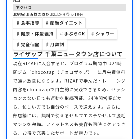
アクセス
北総線印西牧の原駅北口から徒歩10分
♯
食事指導
♯
産後ダイエット
♯
健康・体型維持
♯
手ぶらOK
♯
シャワー
♯
完全個室
♯
月額制
ライザップ 千葉ニュータウン店
について
現在RIZAPに入会すると、プログラム期間中は24時
間ジム「chocozap（チョコザップ）」に月会費無料
で通い放題になります。RIZAPで学んだトレーニング
内容をchocozapで自主的に実践できるため、セッシ
ョンのない日でも運動を継続可能。24時間営業だか
ら、忙しい方でも自分のペースで通えます。さらに一
部店舗には、無料で使えるセルフエステやセルフ脱毛
マシンを完備。フィットネスも美容も同時にケアでき
る、お得で充実したサポートが魅力です。