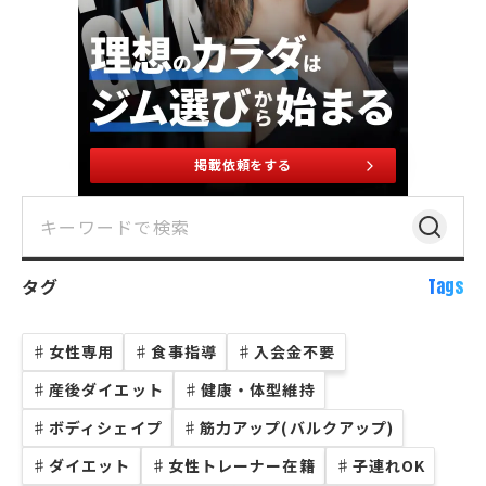
掲載依頼をする
タグ
Tags
♯
女性専用
♯
食事指導
♯
入会金不要
♯
産後ダイエット
♯
健康・体型維持
♯
ボディシェイプ
♯
筋力アップ(バルクアップ)
♯
ダイエット
♯
女性トレーナー在籍
♯
子連れOK