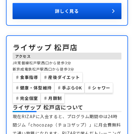
詳しく見る
ライザップ 松戸店
アクセス
JR常磐線松戸駅西口から徒歩3分
新京成電鉄松戸駅西口から徒歩3分
♯
食事指導
♯
産後ダイエット
♯
健康・体型維持
♯
手ぶらOK
♯
シャワー
♯
完全個室
♯
月額制
ライザップ 松戸店
について
現在RIZAPに入会すると、プログラム期間中は24時
間ジム「chocozap（チョコザップ）」に月会費無料
で通い放題になります。RIZAPで学んだトレーニング