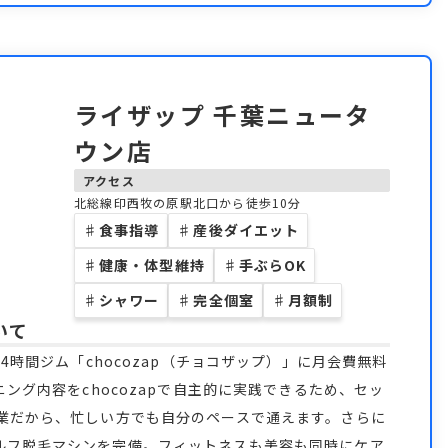
ライザップ 千葉ニュータ
ウン店
アクセス
北総線印西牧の原駅北口から徒歩10分
♯
食事指導
♯
産後ダイエット
♯
健康・体型維持
♯
手ぶらOK
♯
シャワー
♯
完全個室
♯
月額制
いて
4時間ジム「chocozap（チョコザップ）」に月会費無料
ニング内容をchocozapで自主的に実践できるため、セッ
営業だから、忙しい方でも自分のペースで通えます。さらに
ルフ脱毛マシンを完備。フィットネスも美容も同時にケア