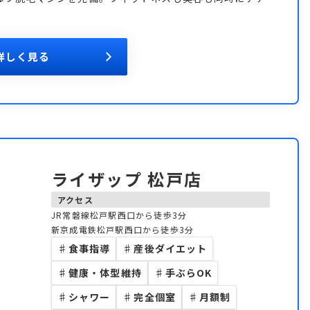
詳しく見る
ライザップ 松戸店
アクセス
JR常磐線松戸駅西口から徒歩3分
新京成電鉄松戸駅西口から徒歩3分
♯
食事指導
♯
産後ダイエット
♯
健康・体型維持
♯
手ぶらOK
♯
シャワー
♯
完全個室
♯
月額制