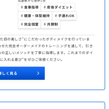
佐倉駅から徒歩1分
♯
食事指導
♯
産後ダイエット
♯
健康・体型維持
♯
子連れOK
♯
完全個室
♯
月額制
た目の美しさ”にこだわったボディメイクを行っていま
わせた完全オーダーメイドのトレーニングを通して、引き
めの正しいメソッドを丁寧に指導します。これまでのダイ
に入れる喜び”をぜひご体感ください。
詳しく見る