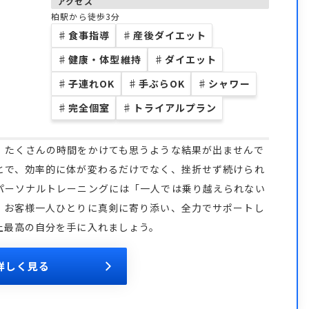
アクセス
柏駅から徒歩3分
♯
食事指導
♯
産後ダイエット
♯
健康・体型維持
♯
ダイエット
♯
子連れOK
♯
手ぶらOK
♯
シャワー
♯
完全個室
♯
トライアルプラン
、たくさんの時間をかけても思うような結果が出ませんで
とで、効率的に体が変わるだけでなく、挫折せず続けられ
パーソナルトレーニングには「一人では乗り越えられない
。お客様一人ひとりに真剣に寄り添い、全力でサポートし
上最高の自分を手に入れましょう。
詳しく見る