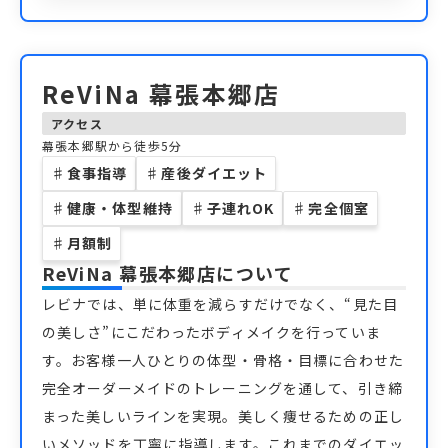
ReViNa 幕張本郷店
アクセス
幕張本郷駅から徒歩5分
♯
食事指導
♯
産後ダイエット
♯
健康・体型維持
♯
子連れOK
♯
完全個室
♯
月額制
ReViNa 幕張本郷店
について
レビナでは、単に体重を減らすだけでなく、“見た目
の美しさ”にこだわったボディメイクを行っていま
す。お客様一人ひとりの体型・骨格・目標に合わせた
完全オーダーメイドのトレーニングを通して、引き締
まった美しいラインを実現。美しく痩せるための正し
いメソッドを丁寧に指導します。これまでのダイエッ