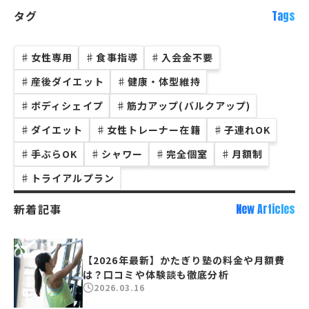
タグ
Tags
♯
女性専用
♯
食事指導
♯
入会金不要
♯
産後ダイエット
♯
健康・体型維持
♯
ボディシェイプ
♯
筋力アップ(バルクアップ)
♯
ダイエット
♯
女性トレーナー在籍
♯
子連れOK
♯
手ぶらOK
♯
シャワー
♯
完全個室
♯
月額制
♯
トライアルプラン
新着記事
New Articles
【2026年最新】かたぎり塾の料金や月額費
は？口コミや体験談も徹底分析
2026.03.16