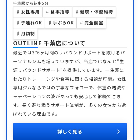
千葉駅から徒歩5分
♯
女性専用
♯
食事指導
♯
健康・体型維持
♯
子連れOK
♯
手ぶらOK
♯
完全個室
♯
月額制
OUTLINE 千葉店
について
最近では3?6ヶ月間のリバウンドサポートを設けるパ
ーソナルジムも増えていますが、当店ではなんと“生
涯リバウンドサポート”を提供しています。一生涯に
わたりトレーニングや食事に関する相談が可能。女性
専用ジムならではの丁寧なフォローで、体重の増減や
モチベーションの波があっても安心して継続できま
す。長く寄り添うサポート体制が、多くの女性から選
ばれている理由です。
詳しく見る