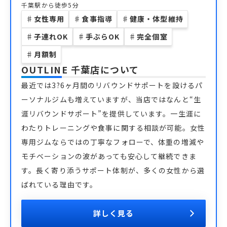
千葉駅から徒歩5分
♯
女性専用
♯
食事指導
♯
健康・体型維持
♯
子連れOK
♯
手ぶらOK
♯
完全個室
♯
月額制
OUTLINE 千葉店
について
最近では3?6ヶ月間のリバウンドサポートを設けるパ
ーソナルジムも増えていますが、当店ではなんと“生
涯リバウンドサポート”を提供しています。一生涯に
わたりトレーニングや食事に関する相談が可能。女性
専用ジムならではの丁寧なフォローで、体重の増減や
モチベーションの波があっても安心して継続できま
す。長く寄り添うサポート体制が、多くの女性から選
ばれている理由です。
詳しく見る