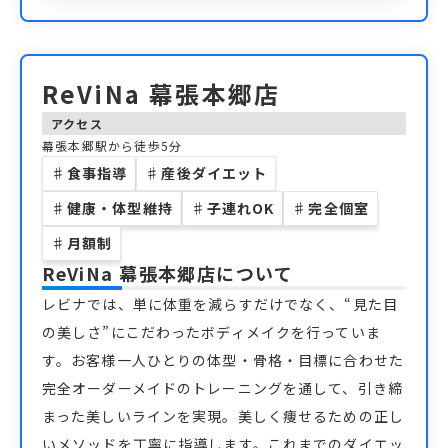
ReViNa 幕張本郷店
アクセス
幕張本郷駅から徒歩5分
♯
食事指導
♯
産後ダイエット
♯
健康・体型維持
♯
子連れOK
♯
完全個室
♯
月額制
ReViNa 幕張本郷店
について
レビナでは、単に体重を減らすだけでなく、“見た目
の美しさ”にこだわったボディメイクを行っていま
す。お客様一人ひとりの体型・骨格・目標に合わせた
完全オーダーメイドのトレーニングを通して、引き締
まった美しいラインを実現。美しく痩せるための正し
いメソッドを丁寧に指導します。これまでのダイエッ