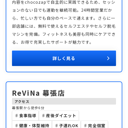
内容をchocozapで自主的に実践できるため、セッシ
ョンのない日でも運動を継続可能。24時間営業だか
ら、忙しい方でも自分のペースで通えます。さらに一
部店舗には、無料で使えるセルフエステやセルフ脱毛
マシンを完備。フィットネスも美容も同時にケアでき
る、お得で充実したサポートが魅力です。
詳しく見る
ReViNa 幕張店
アクセス
幕張駅から徒歩6分
♯
食事指導
♯
産後ダイエット
♯
健康・体型維持
♯
子連れOK
♯
完全個室