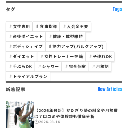
タグ
Tags
♯
女性専用
♯
食事指導
♯
入会金不要
♯
産後ダイエット
♯
健康・体型維持
♯
ボディシェイプ
♯
筋力アップ(バルクアップ)
♯
ダイエット
♯
女性トレーナー在籍
♯
子連れOK
♯
手ぶらOK
♯
シャワー
♯
完全個室
♯
月額制
♯
トライアルプラン
新着記事
New Articles
【2026年最新】かたぎり塾の料金や月額費
は？口コミや体験談も徹底分析
2026.03.16