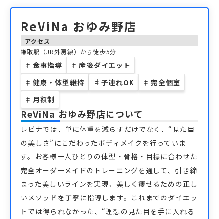
ReViNa おゆみ野店
アクセス
鎌取駅（JR外房線）から徒歩5分
♯
食事指導
♯
産後ダイエット
♯
健康・体型維持
♯
子連れOK
♯
完全個室
♯
月額制
ReViNa おゆみ野店
について
レビナでは、単に体重を減らすだけでなく、“見た目
の美しさ”にこだわったボディメイクを行っていま
す。お客様一人ひとりの体型・骨格・目標に合わせた
完全オーダーメイドのトレーニングを通して、引き締
まった美しいラインを実現。美しく痩せるための正し
いメソッドを丁寧に指導します。これまでのダイエッ
トでは得られなかった、“理想の見た目を手に入れる