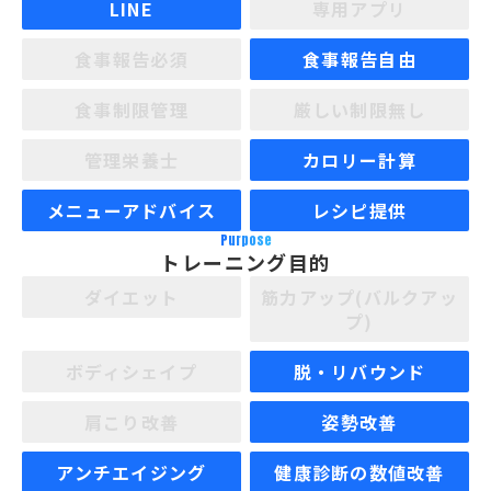
LINE
専用アプリ
食事報告必須
食事報告自由
食事制限管理
厳しい制限無し
管理栄養士
カロリー計算
メニューアドバイス
レシピ提供
Purpose
トレーニング目的
ダイエット
筋力アップ(バルクアッ
プ)
ボディシェイプ
脱・リバウンド
肩こり改善
姿勢改善
アンチエイジング
健康診断の数値改善