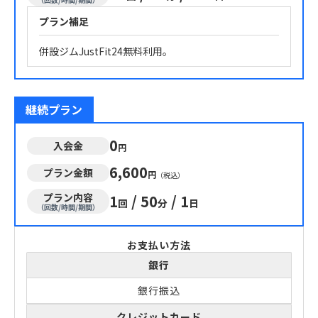
プラン補足
併設ジムJustFit24無料利用。
継続プラン
0
入会金
円
6,600
プラン金額
円
（税込）
プラン内容
1
/
50
/
1
回
分
日
（回数/時間/期間）
お支払い方法
銀行
銀行振込
クレジットカード