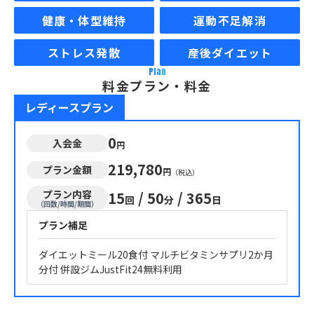
健康・体型維持
運動不足解消
ストレス発散
産後ダイエット
Plan
料金プラン・料金
レディースプラン
0
入会金
円
219,780
プラン金額
円
（税込）
プラン内容
15
/
50
/
365
回
分
日
（回数/時間/期間）
プラン補足
ダイエットミール20食付 マルチビタミンサプリ2か月
分付 併設ジムJustFit24無料利用