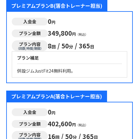
プレミアムプランB(落合トレーナー担当)
0
入会金
円
349,800
プラン金額
円
（税込）
プラン内容
8
/
50
/
365
回
分
日
（回数/時間/期間）
プラン補足
併設ジムJustFit24無料利用。
プレミアムプランA(落合トレーナー担当)
0
入会金
円
402,600
プラン金額
円
（税込）
プラン内容
16
/
50
/
365
回
分
日
（回数/時間/期間）