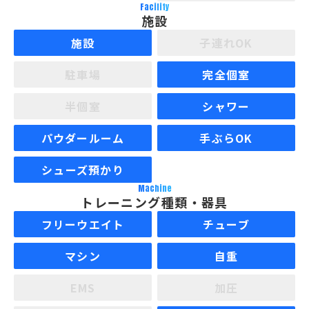
Facility
施設
施設
子連れOK
駐車場
完全個室
半個室
シャワー
パウダールーム
手ぶらOK
シューズ預かり
Machine
トレーニング種類・器具
フリーウエイト
チューブ
マシン
自重
EMS
加圧