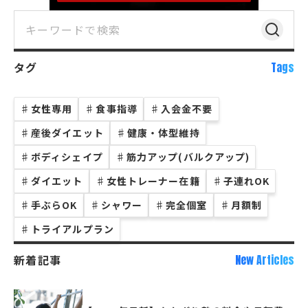
タグ
Tags
♯
女性専用
♯
食事指導
♯
入会金不要
♯
産後ダイエット
♯
健康・体型維持
♯
ボディシェイプ
♯
筋力アップ(バルクアップ)
♯
ダイエット
♯
女性トレーナー在籍
♯
子連れOK
♯
手ぶらOK
♯
シャワー
♯
完全個室
♯
月額制
♯
トライアルプラン
新着記事
New Articles