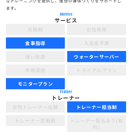
なトレーニングを提供し、理想の身体づくりをサポートし
ます。
Service
サービス
月額制
女性専用
食事指導
入会金不要
通い放題
ウォーターサーバー
早朝深夜
トライアルプラン
モニタープラン
Trainer
トレーナー
女性トレーナー在籍
トレーナー担当制
トレーナー変動制
トレーナー指名あり(有
料)